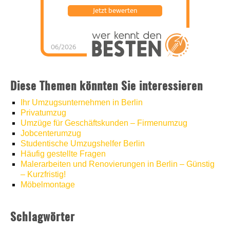
Jetzt bewerten
06/2026
Umzugshelfer Berlin
hat
5
von
5
Sternen |
1251
Umzugshelfer
Berlin
Bewertungen
auf
Diese Themen könnten Sie interessieren
werkenntdenBESTEN.de
Ihr Umzugsunternehmen in Berlin
Privatumzug
Umzüge für Geschäftskunden – Firmenumzug
Jobcenterumzug
Studentische Umzugshelfer Berlin
Häufig gestellte Fragen
Malerarbeiten und Renovierungen in Berlin – Günstig
– Kurzfristig!
Möbelmontage
Schlagwörter