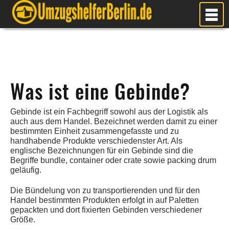
MEIN UMZUG
PREISE
ANFRAGE
Was ist eine Gebinde?
FOTOS
UMZUGSPLANUNG
Gebinde ist ein Fachbegriff sowohl aus der Logistik als
WEITERE DIENSTLEISTUNGEN
auch aus dem Handel. Bezeichnet werden damit zu einer
bestimmten Einheit zusammengefasste und zu
AKTUELLES
handhabende Produkte verschiedenster Art. Als
englische Bezeichnungen für ein Gebinde sind die
BLOG
Begriffe bundle, container oder crate sowie packing drum
geläufig.
UMZUGSKOSTEN RECHNER
KUNDENMEINUNGEN
Die Bündelung von zu transportierenden und für den
Handel bestimmten Produkten erfolgt in auf Paletten
gepackten und dort fixierten Gebinden verschiedener
Größe.