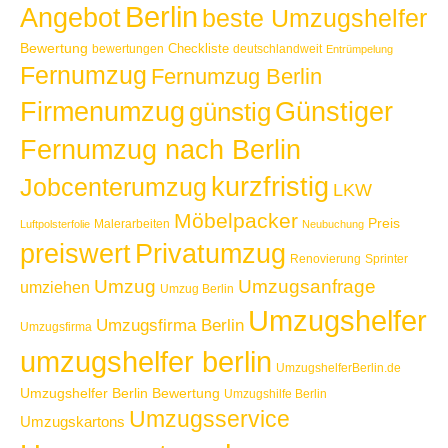
Berlin
Angebot
beste Umzugshelfer
Bewertung
Checkliste
bewertungen
deutschlandweit
Entrümpelung
Fernumzug
Fernumzug Berlin
Günstiger
Firmenumzug
günstig
Fernumzug nach Berlin
kurzfristig
Jobcenterumzug
LKW
Möbelpacker
Preis
Malerarbeiten
Luftpolsterfolie
Neubuchung
Privatumzug
preiswert
Renovierung
Sprinter
Umzug
Umzugsanfrage
umziehen
Umzug Berlin
Umzugshelfer
Umzugsfirma Berlin
Umzugsfirma
umzugshelfer berlin
UmzugshelferBerlin.de
Umzugshelfer Berlin Bewertung
Umzugshilfe Berlin
Umzugsservice
Umzugskartons