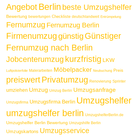
Berlin
Angebot
beste Umzugshelfer
Bewertung
Checkliste
bewertungen
deutschlandweit
Entrümpelung
Fernumzug
Fernumzug Berlin
Günstiger
Firmenumzug
günstig
Fernumzug nach Berlin
kurzfristig
Jobcenterumzug
LKW
Möbelpacker
Preis
Malerarbeiten
Luftpolsterfolie
Neubuchung
Privatumzug
preiswert
Renovierung
Sprinter
Umzug
Umzugsanfrage
umziehen
Umzug Berlin
Umzugshelfer
Umzugsfirma Berlin
Umzugsfirma
umzugshelfer berlin
UmzugshelferBerlin.de
Umzugshelfer Berlin Bewertung
Umzugshilfe Berlin
Umzugsservice
Umzugskartons