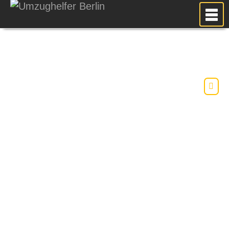
MEIN UMZUG
PREISE
ANFRAGE
FOTOS
UMZUGSPLANUNG
WEITERE DIENSTLEISTUNGEN
AKTUELLES
BLOG
UMZUGSKOSTEN RECHNER
KUNDENMEINUNGEN