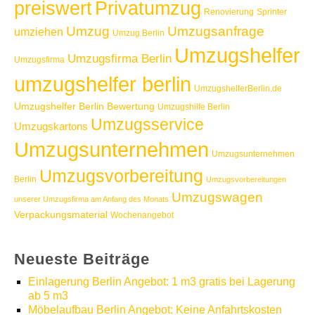
Privatumzug
preiswert
Renovierung
Sprinter
Umzug
Umzugsanfrage
umziehen
Umzug Berlin
Umzugshelfer
Umzugsfirma Berlin
Umzugsfirma
umzugshelfer berlin
UmzugshelferBerlin.de
Umzugshelfer Berlin Bewertung
Umzugshilfe Berlin
Umzugsservice
Umzugskartons
Umzugsunternehmen
Umzugsunternehmen
Umzugsvorbereitung
Berlin
Umzugsvorbereitungen
Umzugswagen
unserer Umzugsfirma am Anfang des Monats
Verpackungsmaterial
Wochenangebot
Neueste Beiträge
Einlagerung Berlin Angebot: 1 m3 gratis bei Lagerung
ab 5 m3
Möbelaufbau Berlin Angebot: Keine Anfahrtskosten