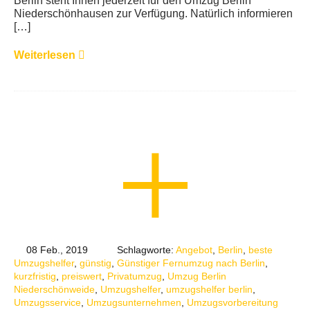
Berlin steht Ihnen jederzeit für den Umzug Berlin
Niederschönhausen zur Verfügung. Natürlich informieren
[…]
Weiterlesen
08 Feb., 2019
Schlagworte:
Angebot
,
Berlin
,
beste
Umzugshelfer
,
günstig
,
Günstiger Fernumzug nach Berlin
,
kurzfristig
,
preiswert
,
Privatumzug
,
Umzug Berlin
Niederschönweide
,
Umzugshelfer
,
umzugshelfer berlin
,
Umzugsservice
,
Umzugsunternehmen
,
Umzugsvorbereitung