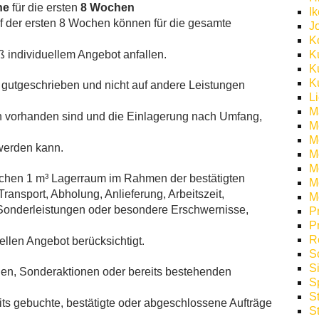
he
für die ersten
8 Wochen
I
f der ersten 8 Wochen können für die gesamte
J
K
 individuellem Angebot anfallen.
K
K
K
t gutgeschrieben und nicht auf andere Leistungen
L
M
en vorhanden sind und die Einlagerung nach Umfang,
M
M
 werden kann.
M
Mö
zlichen 1 m³ Lagerraum im Rahmen der bestätigten
M
ansport, Abholung, Anlieferung, Arbeitszeit,
M
 Sonderleistungen oder besondere Erschwernisse,
P
P
R
ellen Angebot berücksichtigt.
S
S
nen, Sonderaktionen oder bereits bestehenden
S
S
its gebuchte, bestätigte oder abgeschlossene Aufträge
S