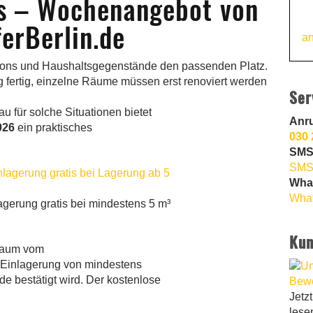
is – Wochenangebot von
erBerlin.de
an
Kartons und Haushaltsgegenstände den passenden Platz.
 fertig, einzelne Räume müssen erst renoviert werden
Ser
au für solche Situationen bietet
Anr
026
ein praktisches
030 
SMS
SMS
Wha
What
gerung gratis bei mindestens 5 m³
Kun
traum vom
 Einlagerung von mindestens
e bestätigt wird. Der kostenlose
Jetz
lese