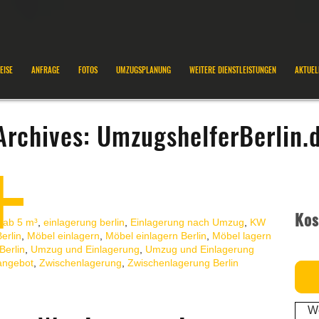
EISE
ANFRAGE
FOTOS
UMZUGSPLANUNG
WEITERE DIENSTLEISTUNGEN
AKTUEL
Archives:
UmzugshelferBerlin.
Kos
 ab 5 m³
,
einlagerung berlin
,
Einlagerung nach Umzug
,
KW
erlin
,
Möbel einlagern
,
Möbel einlagern Berlin
,
Möbel lagern
Berlin
,
Umzug und Einlagerung
,
Umzug und Einlagerung
ngebot
,
Zwischenlagerung
,
Zwischenlagerung Berlin
We