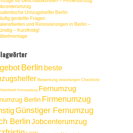
mzüge für Geschäftskunden – Firmenumzug
obcenterumzug
tudentische Umzugshelfer Berlin
äufig gestellte Fragen
alerarbeiten und Renovierungen in Berlin –
nstig – Kurzfristig!
öbelmontage
lagwörter
Berlin
gebot
beste
zugshelfer
Bewertung
Checkliste
bewertungen
Fernumzug
chlandweit
Entrümpelung
Firmenumzug
numzug Berlin
Günstiger Fernumzug
nstig
ch Berlin
Jobcenterumzug
zfristig