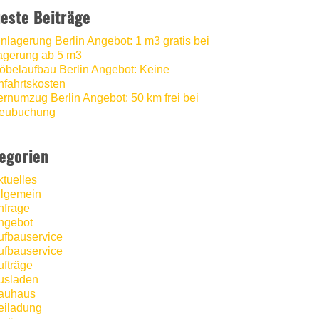
este Beiträge
inlagerung Berlin Angebot: 1 m3 gratis bei
agerung ab 5 m3
öbelaufbau Berlin Angebot: Keine
nfahrtskosten
ernumzug Berlin Angebot: 50 km frei bei
eubuchung
egorien
ktuelles
llgemein
nfrage
ngebot
ufbauservice
ufbauservice
ufträge
usladen
auhaus
eiladung