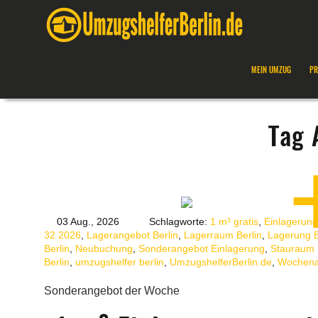
MEIN UMZUG
PR
Tag 
03 Aug., 2026
Schlagworte:
1 m³ gratis
,
Einlagerung
32 2026
,
Lagerangebot Berlin
,
Lagerraum Berlin
,
Lagerung B
Berlin
,
Neubuchung
,
Sonderangebot Einlagerung
,
Stauraum 
Berlin
,
umzugshelfer berlin
,
UmzugshelferBerlin.de
,
Wochena
Sonderangebot der Woche