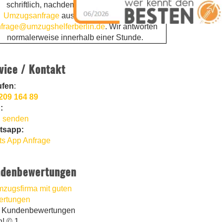
schriftlich, nachdem Sie die
kostenlose
Umzugsanfrage
ausgefüllt haben. Email:
frage@umzugshelferberlin.de
. Wir antworten
normalerweise innerhalb einer Stunde.
vice / Kontakt
ufen
:
209 164 89
:
 senden
tsapp:
s App Anfrage
denbewertungen
t Kundenbewertungen
n! © 1