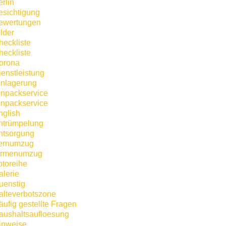
rlin
esichtigung
ewertungen
lder
heckliste
heckliste
orona
ienstleistung
inlagerung
inpackservice
inpackservice
nglish
ntrümpelung
ntsorgung
ernumzug
irmenumzug
otoreihe
alerie
uenstig
alteverbotszone
äufig gestellte Fragen
aushaltsaufloesung
inweise