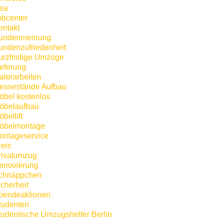
kea
obcenter
ontakt
undenmeinung
undenzufriedenheit
urzfristige Umzüge
ieferung
alerarbeiten
essestände Aufbau
öbel kostenlos
öbelaufbau
bellift
öbelmontage
ontageservice
reis
rivatumzug
enovierung
chnäppchen
icherheit
pendeaktionen
tudenten
tudentische Umzugshelfer Berlin