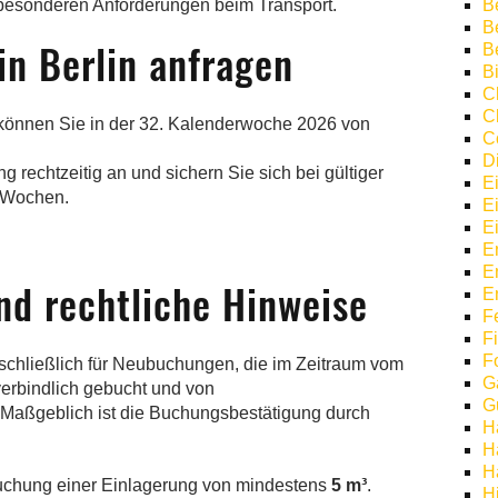
 besonderen Anforderungen beim Transport.
Be
B
in Berlin anfragen
B
Bi
C
C
 können Sie in der 32. Kalenderwoche 2026 von
C
D
 rechtzeitig an und sichern Sie sich bei gültiger
E
8 Wochen.
E
E
E
E
d rechtliche Hinweise
E
F
F
F
schließlich für Neubuchungen, die im Zeitraum vom
G
verbindlich gebucht und von
G
 Maßgeblich ist die Buchungsbestätigung durch
H
H
H
Buchung einer Einlagerung von mindestens
5 m³
.
H