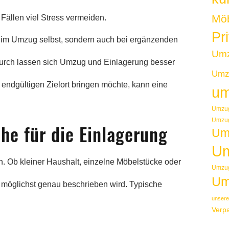
Möb
 Fällen viel Stress vermeiden.
Pr
beim Umzug selbst, sondern auch bei ergänzenden
Um
urch lassen sich Umzug und Einlagerung besser
Umzu
 endgültigen Zielort bringen möchte, kann eine
um
Umzug
Umzug
he für die Einlagerung
Um
Um
in. Ob kleiner Haushalt, einzelne Möbelstücke oder
Umzug
Um
b möglichst genau beschrieben wird. Typische
unsere
Verp