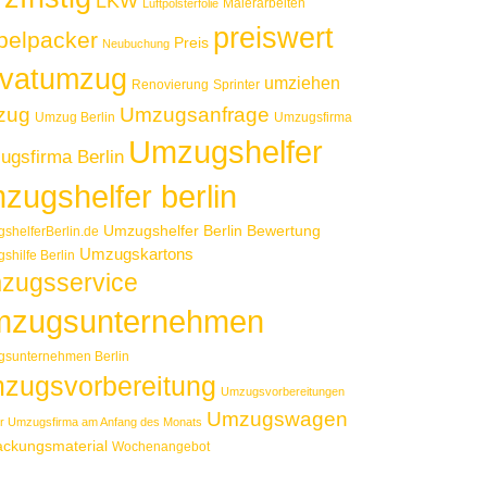
LKW
Malerarbeiten
Luftpolsterfolie
preiswert
elpacker
Preis
Neubuchung
ivatumzug
umziehen
Renovierung
Sprinter
zug
Umzugsanfrage
Umzug Berlin
Umzugsfirma
Umzugshelfer
gsfirma Berlin
zugshelfer berlin
Umzugshelfer Berlin Bewertung
shelferBerlin.de
Umzugskartons
shilfe Berlin
zugsservice
zugsunternehmen
sunternehmen Berlin
zugsvorbereitung
Umzugsvorbereitungen
Umzugswagen
r Umzugsfirma am Anfang des Monats
ackungsmaterial
Wochenangebot