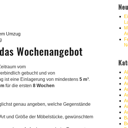
Neu
E
L
M
A
 dem Umzug
F
g
N
h das Wochenangebot
Kat
Zeitraum vom
A
verbindlich gebucht und von
A
ng ist eine Einlagerung von mindestens
5 m³
.
A
um
für die ersten
8 Wochen
A
A
A
öglichst genau angeben, welche Gegenstände
A
A
s, Art und Größe der Möbelstücke, gewünschtem
B
B