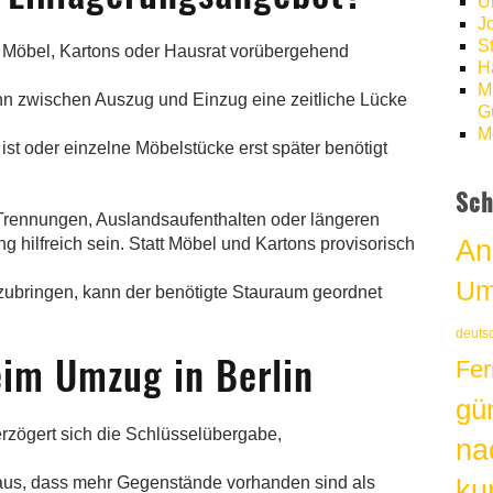
U
J
S
e Möbel, Kartons oder Hausrat vorübergehend
H
M
nn zwischen Auszug und Einzug eine zeitliche Lücke
Gü
M
ist oder einzelne Möbelstücke erst später benötigt
Sch
Trennungen, Auslandsaufenthalten oder längeren
An
hilfreich sein. Statt Möbel und Kartons provisorisch
Um
ubringen, kann der benötigte Stauraum geordnet
deuts
eim Umzug in Berlin
Fer
gü
rzögert sich die Schlüsselübergabe,
na
eraus, dass mehr Gegenstände vorhanden sind als
kur