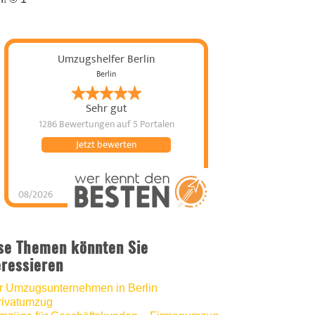
Umzugshelfer Berlin
Berlin
Sehr gut
1286 Bewertungen
auf 5 Portalen
Jetzt bewerten
08/2026
Umzugshelfer Berlin
hat
5
von
5
Sternen |
1286
Umzugshelfer
Berlin
Bewertungen
auf
se Themen könnten Sie
werkenntdenBESTEN.de
eressieren
hr Umzugsunternehmen in Berlin
rivatumzug