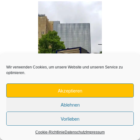
Wir verwenden Cookies, um unsere Website und unseren Service zu
optimieren.
Akzeptieren
Ablehnen
Vorlieben
28 Apr., 2020
Schlagworte:
Angebot
,
beste
Umzugshelfer
,
Günstige Umzugsunternehmen Berlin
,
Günstiger
Fernumzug nach Berlin
,
umzugshelfer berlin
,
Cookie-Richtlinie
Datenschutz
Impressum
Umzugsunternehmen