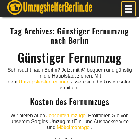
MEIN UMZUG
Tag Archives:
Günstiger Fernumzug
PREISE
nach Berlin
ANFRAGE
FOTOS
Günstiger Fernumzug
UMZUGSPLANUNG
Sehnsucht nach Berlin? Jetzt mit @ bequem und günstig
WEITERE DIENSTLEISTUNGEN
in die Hauptstadt ziehen. Mit
dem
Umzugskostenrechner
lassen sich die kosten sofort
AKTUELLES
ermitteln.
BLOG
Kosten des Fernumzugs
UMZUGSKOSTEN RECHNER
KUNDENMEINUNGEN
Wir bieten auch
Jobcenterumzüge
. Profitieren Sie von
unserem Sorglos Umzug mit Ein- und Auspackservice
und
Möbelmontage
.