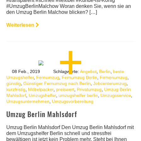
#transparent #schnell #flexibel #Kunde-ist-König
#UmzugBerlinMalchow Woran denken Sie, wenn sie an
den Umzug Berlin Malchow blicken? […]
Weiterlesen
08 Feb., 2019
Schlagworte:
Angebot
,
Berlin
,
beste
Umzugshelfer
,
Fernumzug
,
Fernumzug Berlin
,
Firmenumzug
,
günstig
,
Günstiger Fernumzug nach Berlin
,
Jobcenterumzug
,
kurzfristig
,
Möbelpacker
,
preiswert
,
Privatumzug
,
Umzug Berlin
Mahlsdorf
,
Umzugshelfer
,
umzugshelfer berlin
,
Umzugsservice
,
Umzugsunternehmen
,
Umzugsvorbereitung
Umzug Berlin Mahlsdorf
Umzug Berlin Mahlsdorf Den Umzug Berlin Mahlsdorf mit
dem Umzugshelfer Berlin schnell und stressfrei
bewältigen ist jetzt kein Problem mehr. Steht bei Ihnen