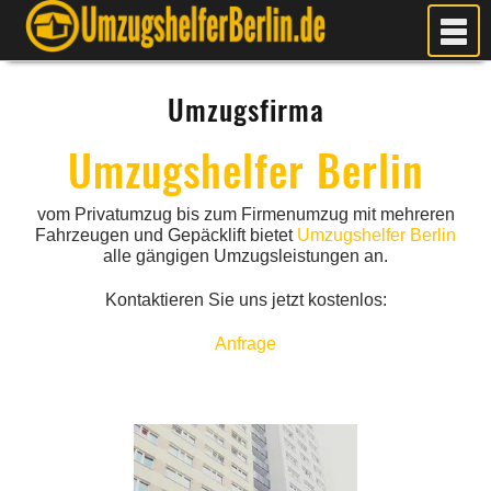
MEIN UMZUG
Umzugsfirma
PREISE
ANFRAGE
Umzugshelfer Berlin
FOTOS
vom Privatumzug bis zum Firmenumzug mit mehreren
UMZUGSPLANUNG
Fahrzeugen und Gepäcklift bietet
Umzugshelfer Berlin
WEITERE DIENSTLEISTUNGEN
alle gängigen Umzugsleistungen an.
AKTUELLES
Kontaktieren Sie uns jetzt kostenlos:
BLOG
Anfrage
UMZUGSKOSTEN RECHNER
KUNDENMEINUNGEN