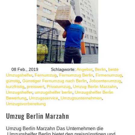
08 Feb., 2019
Schlagworte:
Angebot
,
Berlin
,
beste
Umzugshelfer
,
Fernumzug
,
Fernumzug Berlin
,
Firmenumzug
,
günstig
,
Günstiger Fernumzug nach Berlin
,
Jobcenterumzug
,
kurzfristig
,
preiswert
,
Privatumzug
,
Umzug Berlin Marzahn
,
Umzugshelfer
,
umzugshelfer berlin
,
Umzugshelfer Berlin
Bewertung
,
Umzugsservice
,
Umzugsunternehmen
,
Umzugsvorbereitung
Umzug Berlin Marzahn
Umzug Berlin Marzahn Das Unternehmen die
Umzugshelfer Berlin bietet den preisgünstigen und