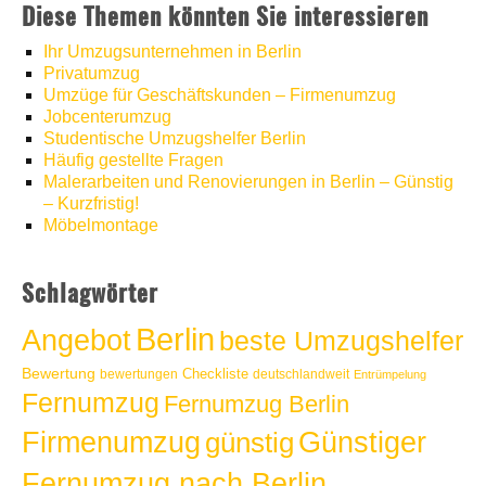
Diese Themen könnten Sie interessieren
werkenntdenBESTEN.de
Ihr Umzugsunternehmen in Berlin
Privatumzug
Umzüge für Geschäftskunden – Firmenumzug
Jobcenterumzug
Studentische Umzugshelfer Berlin
Häufig gestellte Fragen
Malerarbeiten und Renovierungen in Berlin – Günstig
– Kurzfristig!
Möbelmontage
Schlagwörter
Berlin
Angebot
beste Umzugshelfer
Bewertung
Checkliste
bewertungen
deutschlandweit
Entrümpelung
Fernumzug
Fernumzug Berlin
Günstiger
Firmenumzug
günstig
Fernumzug nach Berlin