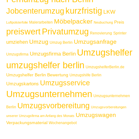
kurzfristig
Jobcenterumzug
LKW
Möbelpacker
Preis
Malerarbeiten
Luftpolsterfolie
Neubuchung
Privatumzug
preiswert
Renovierung
Sprinter
Umzug
Umzugsanfrage
umziehen
Umzug Berlin
Umzugshelfer
Umzugsfirma Berlin
Umzugsfirma
umzugshelfer berlin
UmzugshelferBerlin.de
Umzugshelfer Berlin Bewertung
Umzugshilfe Berlin
Umzugsservice
Umzugskartons
Umzugsunternehmen
Umzugsunternehmen
Umzugsvorbereitung
Berlin
Umzugsvorbereitungen
Umzugswagen
unserer Umzugsfirma am Anfang des Monats
Verpackungsmaterial
Wochenangebot