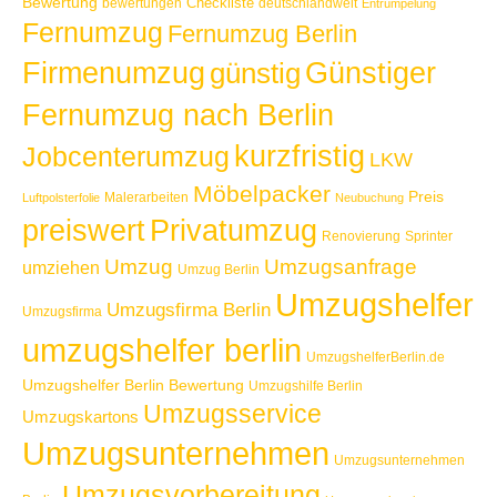
Bewertung
Checkliste
bewertungen
deutschlandweit
Entrümpelung
Fernumzug
Fernumzug Berlin
Günstiger
Firmenumzug
günstig
Fernumzug nach Berlin
kurzfristig
Jobcenterumzug
LKW
Möbelpacker
Preis
Malerarbeiten
Luftpolsterfolie
Neubuchung
Privatumzug
preiswert
Renovierung
Sprinter
Umzug
Umzugsanfrage
umziehen
Umzug Berlin
Umzugshelfer
Umzugsfirma Berlin
Umzugsfirma
umzugshelfer berlin
UmzugshelferBerlin.de
Umzugshelfer Berlin Bewertung
Umzugshilfe Berlin
Umzugsservice
Umzugskartons
Umzugsunternehmen
Umzugsunternehmen
Umzugsvorbereitung