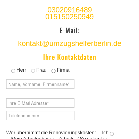
03020916489
015150250949
E-Mail:
kontakt@umzugshelferberlin.de
Ihre Kontaktdaten
Herr
Frau
Firma
Wer übernimmt die Renovierungskosten:
Ich
Mein Arbeitgeber
Arbeits- / Sozialamt