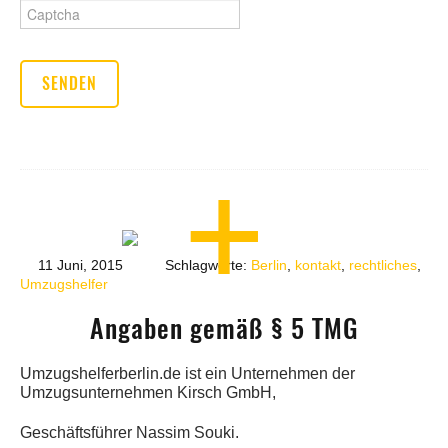
Bitte
gib
die
im
CAPTCHA
angezeigten
Zeichen
ein,
um
zu
bestätigen,
dass
11 Juni, 2015
Schlagworte:
Berlin
,
kontakt
,
rechtliches
,
du
Umzugshelfer
ein
Mensch
Angaben gemäß § 5 TMG
bist.
Umzugshelferberlin.de ist ein Unternehmen der
Umzugsunternehmen Kirsch GmbH,
Geschäftsführer Nassim Souki.