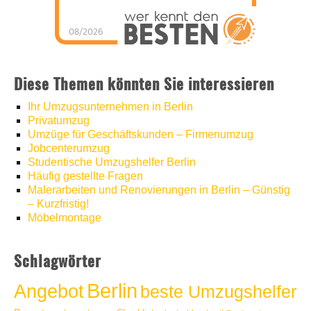
08/2026
Umzugshelfer Berlin
hat
5
von
5
Sternen |
1286
Umzugshelfer
Berlin
Bewertungen
auf
Diese Themen könnten Sie interessieren
werkenntdenBESTEN.de
Ihr Umzugsunternehmen in Berlin
Privatumzug
Umzüge für Geschäftskunden – Firmenumzug
Jobcenterumzug
Studentische Umzugshelfer Berlin
Häufig gestellte Fragen
Malerarbeiten und Renovierungen in Berlin – Günstig
– Kurzfristig!
Möbelmontage
Schlagwörter
Berlin
Angebot
beste Umzugshelfer