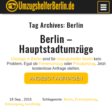
MEIN UMZUG
Tag Archives:
Berlin
PREISE
ANFRAGE
Berlin –
FOTOS
Hauptstadtumzüge
UMZUGSPLANUNG
WEITERE DIENSTLEISTUNGEN
Umzüge in Berlin
sind für
Umzugshelfer Berlin
kein
Problem. Egal ob
Firmenumzug
oder
Privatumzug
. Jetzt
AKTUELLES
kostenlose Anfrage stellen.
BLOG
ANGEBOT ANFRAGEN
UMZUGSKOSTEN RECHNER
KUNDENMEINUNGEN
18 Sep., 2015
Schlagworte:
Berlin
,
Entrümpelung
,
Entsorgung
,
kurzfristig