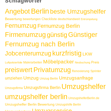
Schlagwörter
Berlin
Angebot
beste Umzugshelfer
Bewertung
Checkliste
bewertungen
deutschlandweit
Entrümpelung
Fernumzug
Fernumzug Berlin
Günstiger
Firmenumzug
günstig
Fernumzug nach Berlin
kurzfristig
Jobcenterumzug
LKW
Möbelpacker
Preis
Malerarbeiten
Luftpolsterfolie
Neubuchung
Privatumzug
preiswert
Renovierung
Sprinter
Umzug
Umzugsanfrage
umziehen
Umzug Berlin
Umzugshelfer
Umzugsfirma Berlin
Umzugsfirma
umzugshelfer berlin
UmzugshelferBerlin.de
Umzugshelfer Berlin Bewertung
Umzugshilfe Berlin
Umzugsservice