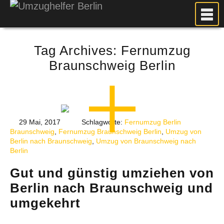
MEIN UMZUG
Tag Archives:
Fernumzug
PREISE
Braunschweig Berlin
ANFRAGE
FOTOS
UMZUGSPLANUNG
WEITERE DIENSTLEISTUNGEN
29 Mai, 2017
Schlagworte:
Fernumzug Berlin
Braunschweig
,
Fernumzug Braunschweig Berlin
,
Umzug von
AKTUELLES
Berlin nach Braunschweig
,
Umzug von Braunschweig nach
Berlin
BLOG
UMZUGSKOSTEN RECHNER
Gut und günstig umziehen von
Berlin nach Braunschweig und
KUNDENMEINUNGEN
umgekehrt