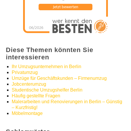
Jetzt bewerten
06/2026
Umzugshelfer Berlin
hat
5
von
5
Sternen |
1251
Umzugshelfer
Berlin
Bewertungen
auf
werkenntdenBESTEN.de
Diese Themen könnten Sie
interessieren
Ihr Umzugsunternehmen in Berlin
Privatumzug
Umzüge für Geschäftskunden – Firmenumzug
Jobcenterumzug
Studentische Umzugshelfer Berlin
Häufig gestellte Fragen
Malerarbeiten und Renovierungen in Berlin – Günstig
– Kurzfristig!
Möbelmontage