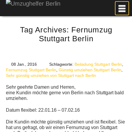
MEIN UMZUG
Tag Archives:
Fernumzug
PREISE
Stuttgart Berlin
ANFRAGE
FOTOS
UMZUGSPLANUNG
08 Jan., 2016
Schlagworte:
Beiladung Stuttgart Berlin
,
WEITERE DIENSTLEISTUNGEN
Fernumzug Stuttgart Berlin
,
Günstig umziehen Stuttgart Berlin
,
Sehr günstig umziehen von Stuttgart nach Berlin
AKTUELLES
Sehr geehrte Damen und Herren,
BLOG
eine Kundin möchte gerne von Berlin nach Stuttgart bald
umziehen.
UMZUGSKOSTEN RECHNER
KUNDENMEINUNGEN
Datum flexibel: 22.01.16 – 07.02.16
Die Kundin möchte günstig umziehen und ist flexibel. Sie
hat uns gefragt, ob wir einen Fernumzug von Stuttgart