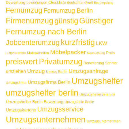
Bewertung
Checkliste
bewertungen
deutschlandweit
Entrümpelung
Fernumzug
Fernumzug Berlin
Günstiger
Firmenumzug
günstig
Fernumzug nach Berlin
kurzfristig
Jobcenterumzug
LKW
Möbelpacker
Preis
Malerarbeiten
Luftpolsterfolie
Neubuchung
Privatumzug
preiswert
Renovierung
Sprinter
Umzug
Umzugsanfrage
umziehen
Umzug Berlin
Umzugshelfer
Umzugsfirma Berlin
Umzugsfirma
umzugshelfer berlin
UmzugshelferBerlin.de
Umzugshelfer Berlin Bewertung
Umzugshilfe Berlin
Umzugsservice
Umzugskartons
Umzugsunternehmen
Umzugsunternehmen