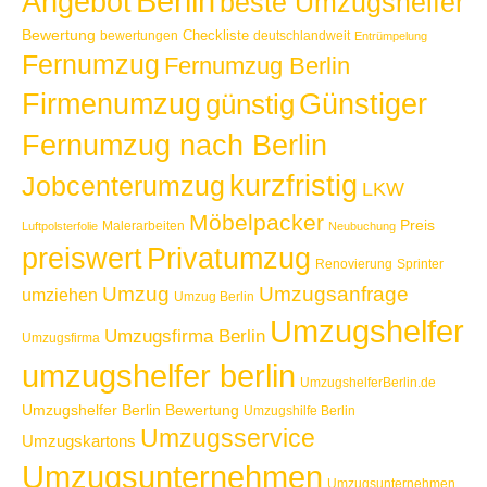
Berlin
Angebot
beste Umzugshelfer
Bewertung
Checkliste
bewertungen
deutschlandweit
Entrümpelung
Fernumzug
Fernumzug Berlin
Günstiger
Firmenumzug
günstig
Fernumzug nach Berlin
kurzfristig
Jobcenterumzug
LKW
Möbelpacker
Preis
Malerarbeiten
Luftpolsterfolie
Neubuchung
Privatumzug
preiswert
Renovierung
Sprinter
Umzug
Umzugsanfrage
umziehen
Umzug Berlin
Umzugshelfer
Umzugsfirma Berlin
Umzugsfirma
umzugshelfer berlin
UmzugshelferBerlin.de
Umzugshelfer Berlin Bewertung
Umzugshilfe Berlin
Umzugsservice
Umzugskartons
Umzugsunternehmen
Umzugsunternehmen