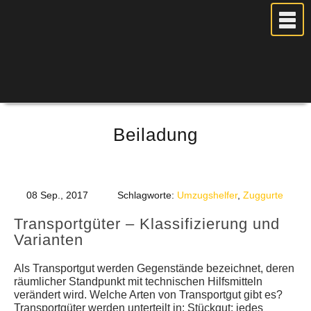
MEIN UMZUG
Beiladung
PREISE
ANFRAGE
FOTOS
08 Sep., 2017
Schlagworte:
Umzugshelfer
,
Zuggurte
UMZUGSPLANUNG
Transportgüter – Klassifizierung und
WEITERE DIENSTLEISTUNGEN
Varianten
AKTUELLES
Als Transportgut werden Gegenstände bezeichnet, deren
BLOG
räumlicher Standpunkt mit technischen Hilfsmitteln
verändert wird. Welche Arten von Transportgut gibt es?
UMZUGSKOSTEN RECHNER
Transportgüter werden unterteilt in: Stückgut: jedes