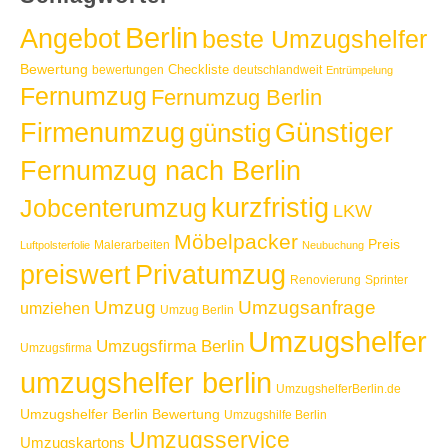
Berlin
Angebot
beste Umzugshelfer
Bewertung
Checkliste
bewertungen
deutschlandweit
Entrümpelung
Fernumzug
Fernumzug Berlin
Günstiger
Firmenumzug
günstig
Fernumzug nach Berlin
kurzfristig
Jobcenterumzug
LKW
Möbelpacker
Preis
Malerarbeiten
Luftpolsterfolie
Neubuchung
Privatumzug
preiswert
Renovierung
Sprinter
Umzug
Umzugsanfrage
umziehen
Umzug Berlin
Umzugshelfer
Umzugsfirma Berlin
Umzugsfirma
umzugshelfer berlin
UmzugshelferBerlin.de
Umzugshelfer Berlin Bewertung
Umzugshilfe Berlin
Umzugsservice
Umzugskartons