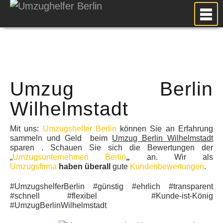
MEIN UMZUG
PREISE
ANFRAGE
Umzug Berlin
FOTOS
UMZUGSPLANUNG
Wilhelmstadt
WEITERE DIENSTLEISTUNGEN
Mit uns:
Umzugshelfer Berlin
können Sie an Erfahrung
AKTUELLES
sammeln und Geld beim
Umzug Berlin Wilhelmstadt
sparen . Schauen Sie sich die Bewertungen der
BLOG
„
Umzugsunternehmen Berlin
„
an. Wir als
Umzugsfirma
haben überall
gute
Kundenbewertungen
.
UMZUGSKOSTEN RECHNER
KUNDENMEINUNGEN
#UmzugshelferBerlin #günstig #ehrlich #transparent
#schnell #flexibel #Kunde-ist-König
#UmzugBerlinWilhelmstadt