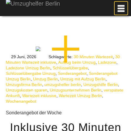
MEIN UMZUG
PREISE
ANFRAGE
FOTOS
29 Juni, 2026
Schlagworte:
30 Minuten Wartezeit
,
30
UMZUGSPLANUNG
Minuten Wartezeit inklusive
,
Aufzug beim Umzug
,
Ladezone
,
Ladezone Umzug Berlin
,
Schlüsselübergabe
,
WEITERE DIENSTLEISTUNGEN
Schlüsselübergabe Umzug
,
Sonderangebot
,
Sonderangebot
AKTUELLES
Umzug Berlin
,
Umzug Berlin
,
Umzug mit Aufzug Berlin
,
Umzugsfirma Berlin
,
umzugshelfer berlin
,
Umzugshilfe Berlin
,
BLOG
Umzugskosten sparen
,
Umzugsunternehmen Berlin
,
verspätete
Ankunft
,
Wartezeit inklusive
,
Wartezeit Umzug Berlin
,
UMZUGSKOSTEN RECHNER
Wochenangebot
KUNDENMEINUNGEN
Sonderangebot der Woche
Inklusive 30 Minuten