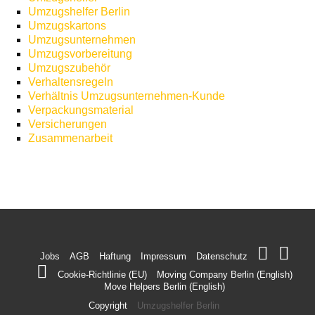
Umzugshelfer Berlin
Umzugskartons
Umzugsunternehmen
Umzugsvorbereitung
Umzugszubehör
Verhaltensregeln
Verhältnis Umzugsunternehmen-Kunde
Verpackungsmaterial
Versicherungen
Zusammenarbeit
Jobs
AGB
Haftung
Impressum
Datenschutz
Cookie-Richtlinie (EU)
Moving Company Berlin (English)
Move Helpers Berlin (English)
Copyright
Umzugshelfer Berlin