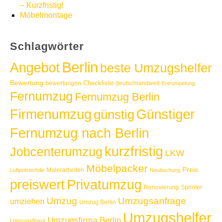
– Kurzfristig!
Möbelmontage
Schlagwörter
Berlin
Angebot
beste Umzugshelfer
Bewertung
Checkliste
bewertungen
deutschlandweit
Entrümpelung
Fernumzug
Fernumzug Berlin
Günstiger
Firmenumzug
günstig
Fernumzug nach Berlin
kurzfristig
Jobcenterumzug
LKW
Möbelpacker
Preis
Malerarbeiten
Luftpolsterfolie
Neubuchung
Privatumzug
preiswert
Renovierung
Sprinter
Umzug
Umzugsanfrage
umziehen
Umzug Berlin
Umzugshelfer
Umzugsfirma Berlin
Umzugsfirma