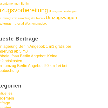
sunternehmen Berlin
zugsvorbereitung
Umzugsvorbereitungen
Umzugswagen
r Umzugsfirma am Anfang des Monats
ackungsmaterial
Wochenangebot
ueste Beiträge
inlagerung Berlin Angebot: 1 m3 gratis bei
agerung ab 5 m3
öbelaufbau Berlin Angebot: Keine
nfahrtskosten
ernumzug Berlin Angebot: 50 km frei bei
eubuchung
tegorien
ktuelles
llgemein
nfrage
ngebot