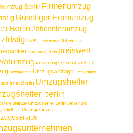
Firmenumzug
numzug Berlin
Günstiger Fernumzug
nstig
ch Berlin
Jobcenterumzug
zfristig
LKW
Malerarbeiten
Luftpolsterfolie
preiswert
elpacker
Preis
Neubuchung
ivatumzug
umziehen
Renovierung
Sprinter
zug
Umzugsanfrage
Umzug Berlin
Umzugsfirma
Umzugshelfer
gsfirma Berlin
zugshelfer berlin
Umzugshelfer Berlin Bewertung
shelferBerlin.de
Umzugskartons
shilfe Berlin
zugsservice
zugsunternehmen