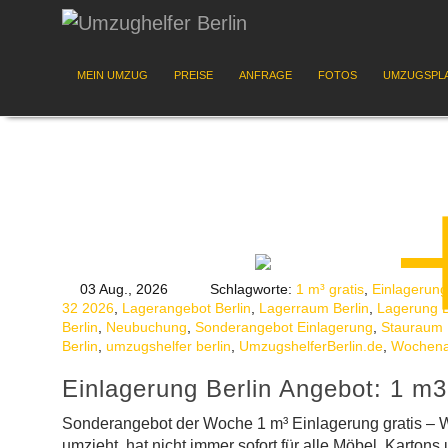
MEIN UMZUG
PREISE
ANFRAGE
FOTOS
UMZUGSPL
03 Aug., 2026
Schlagworte:
1 m³ gratis
,
Einlagerung
32 2026
,
Lagerangebot Berlin
,
Lagerraum Berlin
,
Lagerung B
Berlin
,
Neubuchung
,
Sonderangebot Einlagerung
,
Stauraum 
Berlin
,
umzugshelfer berlin
,
UmzugshelferBerlin.de
,
Wochena
Einlagerung Berlin Angebot: 1 m3
Sonderangebot der Woche 1 m³ Einlagerung gratis –
umzieht, hat nicht immer sofort für alle Möbel, Kart