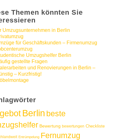
ese Themen könnten Sie
teressieren
hr Umzugsunternehmen in Berlin
rivatumzug
mzüge für Geschäftskunden – Firmenumzug
obcenterumzug
tudentische Umzugshelfer Berlin
äufig gestellte Fragen
alerarbeiten und Renovierungen in Berlin –
nstig – Kurzfristig!
öbelmontage
hlagwörter
Berlin
gebot
beste
zugshelfer
Bewertung
Checkliste
bewertungen
Fernumzug
chlandweit
Entrümpelung