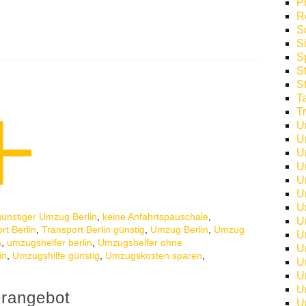
P
R
S
S
S
S
S
T
T
U
U
U
U
U
U
U
günstiger Umzug Berlin
,
keine Anfahrtspauschale
,
U
rt Berlin
,
Transport Berlin günstig
,
Umzug Berlin
,
Umzug
U
n
,
umzugshelfer berlin
,
Umzugshelfer ohne
U
in
,
Umzugshilfe günstig
,
Umzugskosten sparen
,
U
U
U
erangebot
U