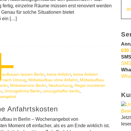
 fertig, einzelne Räume müssen erst renoviert werden
an
. Genau für solche Situationen bietet
 ein […]
Se
Anr
030 
SMS
SMS
Wha
t aufbauen lassen Berlin
,
keine Anfahrt
,
keine Anfahrt
What
u nach Umzug
,
Möbelaufbau ohne Anfahrt
,
Möbelaufbau
rlin
,
Möbelservice Berlin
,
Neubuchung
,
Regal montieren
u
,
Umzugsfirma Berlin
,
umzugshelfer berlin
,
Ku
angebot
ne Anfahrtskosten
Jetz
ufbau in Berlin – Wochenangebot von
lese
en Moment oft einfacher, als es am Ende wirklich ist.