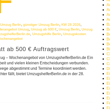
A
A
A
A
B
 Umzug Berlin
,
günstiger Umzug Berlin
,
KW 28 2026
,
derangebot Umzug
,
Umzug ab 500 €
,
Umzug Berlin
,
Umzug
B
ugshelferBerlin.de
,
Umzugshilfe Berlin
,
Umzugskosten
Be
ochenangebot
B
B
tt ab 500 € Auftragswert
Bi
C
zug – Wochenangebot von UmzugshelferBerlin.de Ein
C
 Arbeit und vielen kleinen Entscheidungen verbunden.
C
twege abgestimmt und Termine koordiniert werden.
D
E
er fällt, bietet UmzugshelferBerlin.de in der 28.
E
E
E
E
E
F
F