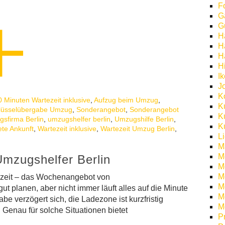
F
G
G
H
H
H
H
I
J
K
0 Minuten Wartezeit inklusive
,
Aufzug beim Umzug
,
K
lüsselübergabe Umzug
,
Sonderangebot
,
Sonderangebot
K
sfirma Berlin
,
umzugshelfer berlin
,
Umzugshilfe Berlin
,
K
ete Ankunft
,
Wartezeit inklusive
,
Wartezeit Umzug Berlin
,
L
M
M
Umzugshelfer Berlin
M
M
ezeit – das Wochenangebot von
Mö
ut planen, aber nicht immer läuft alles auf die Minute
M
be verzögert sich, die Ladezone ist kurzfristig
M
. Genau für solche Situationen bietet
P