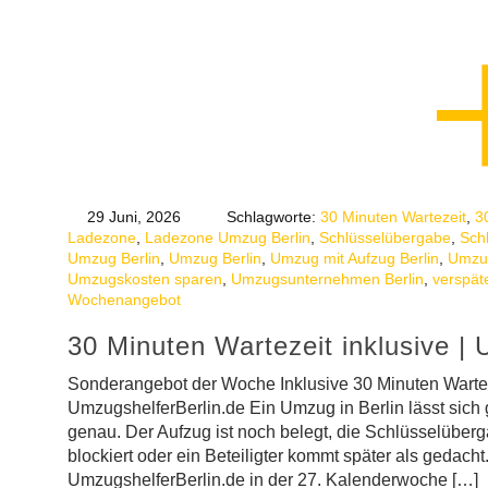
29 Juni, 2026
Schlagworte:
30 Minuten Wartezeit
,
3
Ladezone
,
Ladezone Umzug Berlin
,
Schlüsselübergabe
,
Sch
Umzug Berlin
,
Umzug Berlin
,
Umzug mit Aufzug Berlin
,
Umzug
Umzugskosten sparen
,
Umzugsunternehmen Berlin
,
verspät
Wochenangebot
30 Minuten Wartezeit inklusive | 
Sonderangebot der Woche Inklusive 30 Minuten Wart
UmzugshelferBerlin.de Ein Umzug in Berlin lässt sich g
genau. Der Aufzug ist noch belegt, die Schlüsselüberga
blockiert oder ein Beteiligter kommt später als gedacht
UmzugshelferBerlin.de in der 27. Kalenderwoche […]