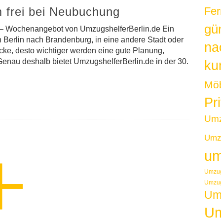
 frei bei Neubuchung
Fer
gü
 – Wochenangebot von UmzugshelferBerlin.de Ein
n Berlin nach Brandenburg, in eine andere Stadt oder
na
ecke, desto wichtiger werden eine gute Planung,
enau deshalb bietet UmzugshelferBerlin.de in der 30.
kur
Möb
Pr
Um
Umzu
um
Umzug
Umzug
Um
Um