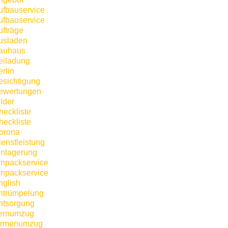
ufbauservice
ufbauservice
ufträge
usladen
auhaus
eiladung
rlin
esichtigung
ewertungen
lder
heckliste
heckliste
orona
ienstleistung
inlagerung
inpackservice
inpackservice
nglish
ntrümpelung
ntsorgung
ernumzug
irmenumzug