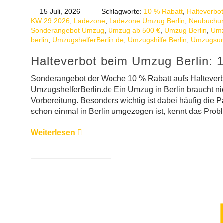
15 Juli, 2026
Schlagworte:
10 % Rabatt
,
Halteverbo
KW 29 2026
,
Ladezone
,
Ladezone Umzug Berlin
,
Neubuchu
Sonderangebot Umzug
,
Umzug ab 500 €
,
Umzug Berlin
,
Umz
berlin
,
UmzugshelferBerlin.de
,
Umzugshilfe Berlin
,
Umzugsun
Halteverbot beim Umzug Berlin:
Sonderangebot der Woche 10 % Rabatt aufs Halteve
UmzugshelferBerlin.de Ein Umzug in Berlin braucht ni
Vorbereitung. Besonders wichtig ist dabei häufig die P
schon einmal in Berlin umgezogen ist, kennt das Proble
Weiterlesen