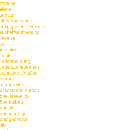
otoreihe
alerie
uenstig
alteverbotszone
äufig gestellte Fragen
aushaltsaufloesung
inweise
kea
obcenter
ontakt
undenmeinung
undenzufriedenheit
urzfristige Umzüge
ieferung
alerarbeiten
essestände Aufbau
öbel kostenlos
öbelaufbau
bellift
öbelmontage
ontageservice
reis