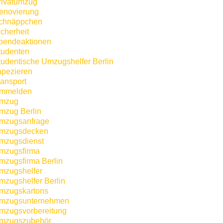
rivatumzug
enovierung
chnäppchen
icherheit
pendeaktionen
tudenten
tudentische Umzugshelfer Berlin
apezieren
ransport
mmelden
mzug
mzug Berlin
mzugsanfrage
mzugsdecken
mzugsdienst
mzugsfirma
mzugsfirma Berlin
mzugshelfer
mzugshelfer Berlin
mzugskartons
mzugsunternehmen
mzugsvorbereitung
mzugszubehör