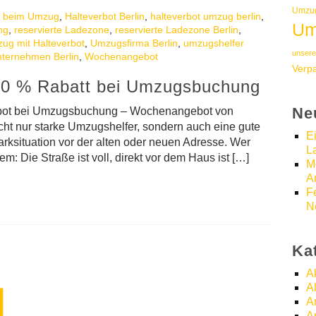
Umzug
t beim Umzug
,
Halteverbot Berlin
,
halteverbot umzug berlin
,
Um
ng
,
reservierte Ladezone
,
reservierte Ladezone Berlin
,
ug mit Halteverbot
,
Umzugsfirma Berlin
,
umzugshelfer
unsere
ternehmen Berlin
,
Wochenangebot
Verp
 10 % Rabatt bei Umzugsbuchung
Ne
rbot bei Umzugsbuchung – Wochenangebot von
cht nur starke Umzugshelfer, sondern auch eine gute
E
arksituation vor der alten oder neuen Adresse. Wer
L
m: Die Straße ist voll, direkt vor dem Haus ist […]
M
A
F
N
Ka
A
A
A
A