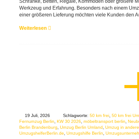
Schränke, Betten, Regale, Kommoden oder größere Mö
Werkzeug und Erfahrung. Besonders nach einem Umzu
einer größeren Lieferung möchten viele Kunden den A
Weiterlesen
19 Juli, 2026
Schlagworte:
50 km frei
,
50 km frei U
Fernumzug Berlin
,
KW 30 2026
,
möbeltransport berlin
,
Neub
Berlin Brandenburg
,
Umzug Berlin Umland
,
Umzug in andere
UmzugshelferBerlin.de
,
Umzugshilfe Berlin
,
Umzugsunterneh