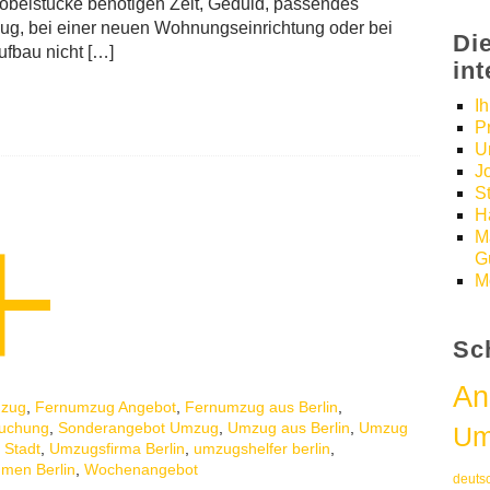
belstücke benötigen Zeit, Geduld, passendes
g, bei einer neuen Wohnungseinrichtung oder bei
Di
ufbau nicht […]
in
I
P
U
J
S
H
M
Gü
M
Sc
An
mzug
,
Fernumzug Angebot
,
Fernumzug aus Berlin
,
uchung
,
Sonderangebot Umzug
,
Umzug aus Berlin
,
Umzug
Um
 Stadt
,
Umzugsfirma Berlin
,
umzugshelfer berlin
,
men Berlin
,
Wochenangebot
deuts