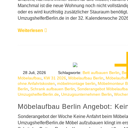
Manchmal ist die neue Wohnung noch nicht vollständig
oder es wird kurzfristig zusätzlicher Stauraum benötigt
UmzugshelferBerlin.de in der 32. Kalenderwoche 2026
Weiterlesen
28 Juli, 2026
Schlagworte:
Bett aufbauen Berlin
,
Bet
Möbelaufbau
,
KW 31 2026
,
Möbelaufbau Berlin
,
Möbelaufba
ohne Anfahrtskosten
,
möbelmontage berlin
,
Möbelmonteur Be
Berlin
,
Schrank aufbauen Berlin
,
Sonderangebot Möbelaufba
UmzugshelferBerlin.de
,
Umzugsunternehmen Berlin
,
Wochen
Möbelaufbau Berlin Angebot: Kei
Sonderangebot der Woche Keine Anfahrt beim Möbela
UmzugshelferBerlin.de Möbel aufzubauen klingt im erst