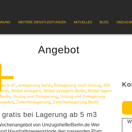
ANUNG
WEITERE DIENSTLEISTUNGEN
AKTUELLES
BLOG
UMZUGSK
Angebot
Ko
 ab 5 m³
,
einlagerung berlin
,
Einlagerung nach Umzug
,
KW
erlin
,
Möbel einlagern
,
Möbel einlagern Berlin
,
Möbel lagern
Berlin
,
Umzug und Einlagerung
,
Umzug und Einlagerung
ngebot
,
Zwischenlagerung
,
Zwischenlagerung Berlin
 gratis bei Lagerung ab 5 m3
We
 Wochenangebot von UmzugshelferBerlin.de Wer
ons und Haushaltsgegenstände den passenden Platz.