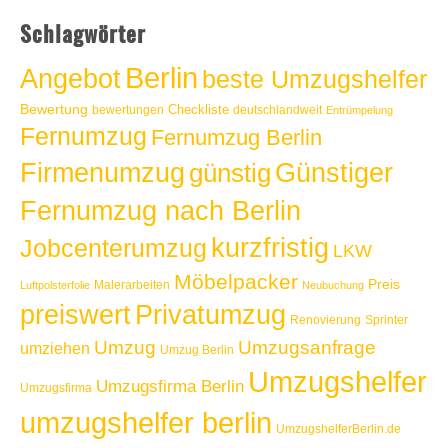
Schlagwörter
Berlin
Angebot
beste Umzugshelfer
Bewertung
Checkliste
bewertungen
deutschlandweit
Entrümpelung
Fernumzug
Fernumzug Berlin
Günstiger
Firmenumzug
günstig
Fernumzug nach Berlin
kurzfristig
Jobcenterumzug
LKW
Möbelpacker
Preis
Malerarbeiten
Luftpolsterfolie
Neubuchung
Privatumzug
preiswert
Renovierung
Sprinter
Umzug
Umzugsanfrage
umziehen
Umzug Berlin
Umzugshelfer
Umzugsfirma Berlin
Umzugsfirma
umzugshelfer berlin
UmzugshelferBerlin.de