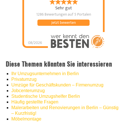
Sehr gut
1286 Bewertungen
auf 5 Portalen
Jetzt bewerten
08/2026
Umzugshelfer Berlin
hat
5
von
5
Sternen |
1286
Umzugshelfer
Berlin
Bewertungen
auf
Diese Themen könnten Sie interessieren
werkenntdenBESTEN.de
Ihr Umzugsunternehmen in Berlin
Privatumzug
Umzüge für Geschäftskunden – Firmenumzug
Jobcenterumzug
Studentische Umzugshelfer Berlin
Häufig gestellte Fragen
Malerarbeiten und Renovierungen in Berlin – Günstig
– Kurzfristig!
Möbelmontage