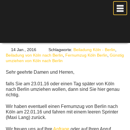
MEIN UMZUG
14 Jan., 2016
Schlagworte:
Beiladung Köln - Berlin
,
Beiladung von Köln nach Berlin
,
Fernumzug Köln Berlin
,
Günstig
PREISE
umziehen von Köln nach Berlin
ANFRAGE
Sehr geehrte Damen und Herren,
FOTOS
falls Sie am 23.01.16 oder einen Tag später von Köln
UMZUGSPLANUNG
nach Berlin umziehen wollen, dann sind Sie hier genau
richtig.
WEITERE DIENSTLEISTUNGEN
AKTUELLES
Wir haben eventuell einen Fernumzug von Berlin nach
Köln am 22.01.16 und fahren mit einem leeren Sprinter
BLOG
(Maxi Lang) zurück.
UMZUGSKOSTEN RECHNER
Wir freuen uns auf Ihre
Anfrage
oder auf Ihren Anruf.