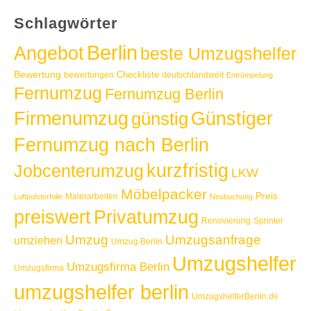
Schlagwörter
Berlin
Angebot
beste Umzugshelfer
Bewertung
Checkliste
bewertungen
deutschlandweit
Entrümpelung
Fernumzug
Fernumzug Berlin
Günstiger
Firmenumzug
günstig
Fernumzug nach Berlin
kurzfristig
Jobcenterumzug
LKW
Möbelpacker
Preis
Malerarbeiten
Luftpolsterfolie
Neubuchung
Privatumzug
preiswert
Renovierung
Sprinter
Umzug
Umzugsanfrage
umziehen
Umzug Berlin
Umzugshelfer
Umzugsfirma Berlin
Umzugsfirma
umzugshelfer berlin
UmzugshelferBerlin.de