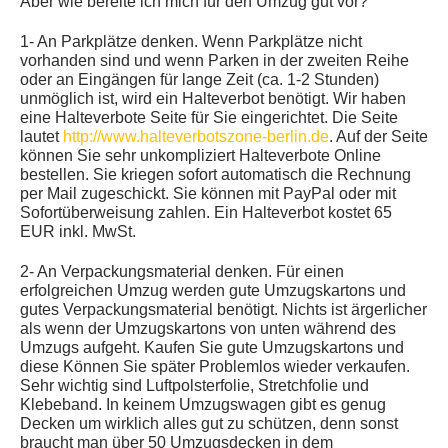
Aber wie bereite ich mich für den Umzug gut vor?
1- An Parkplätze denken. Wenn Parkplätze nicht
vorhanden sind und wenn Parken in der zweiten Reihe
oder an Eingängen für lange Zeit (ca. 1-2 Stunden)
unmöglich ist, wird ein Halteverbot benötigt. Wir haben
eine Halteverbote Seite für Sie eingerichtet. Die Seite
lautet
http://www.halteverbotszone-berlin.de
. Auf der Seite
können Sie sehr unkompliziert Halteverbote Online
bestellen. Sie kriegen sofort automatisch die Rechnung
per Mail zugeschickt. Sie können mit PayPal oder mit
Sofortüberweisung zahlen. Ein Halteverbot kostet 65
EUR inkl. MwSt.
2- An Verpackungsmaterial denken. Für einen
erfolgreichen Umzug werden gute Umzugskartons und
gutes Verpackungsmaterial benötigt. Nichts ist ärgerlicher
als wenn der Umzugskartons von unten während des
Umzugs aufgeht. Kaufen Sie gute Umzugskartons und
diese Können Sie später Problemlos wieder verkaufen.
Sehr wichtig sind Luftpolsterfolie, Stretchfolie und
Klebeband. In keinem Umzugswagen gibt es genug
Decken um wirklich alles gut zu schützen, denn sonst
braucht man über 50 Umzugsdecken in dem