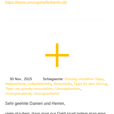
https://www.umzugshelferberlin.de
30 Nov., 2015
Schlagworte:
Günstig umziehen Tipps
,
Halteverbote
,
Luftpolsterfolie
,
Stretchfolie
,
Tipps für den Umzug
,
Tipps um günstig umzuziehen
,
Umzugskartons
,
Umzugsmaterial
,
Umzugszubehör
Sehr geehrte Damen und Herren,
viele glauben, dass man nur Geld spart indem man eine