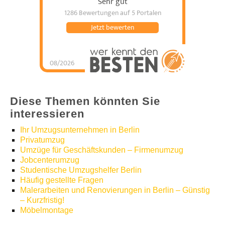
Sehr gut
1286 Bewertungen
auf 5 Portalen
Jetzt bewerten
08/2026
Umzugshelfer Berlin
hat
5
von
5
Sternen |
1286
Umzugshelfer
Berlin
Bewertungen
auf
werkenntdenBESTEN.de
Diese Themen könnten Sie
interessieren
Ihr Umzugsunternehmen in Berlin
Privatumzug
Umzüge für Geschäftskunden – Firmenumzug
Jobcenterumzug
Studentische Umzugshelfer Berlin
Häufig gestellte Fragen
Malerarbeiten und Renovierungen in Berlin – Günstig
– Kurzfristig!
Möbelmontage