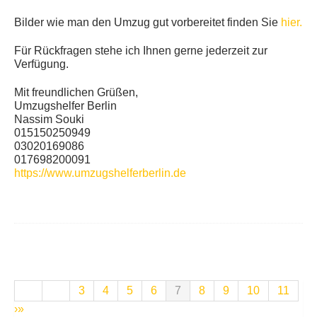
Bilder wie man den Umzug gut vorbereitet finden Sie
hier.
Für Rückfragen stehe ich Ihnen gerne jederzeit zur
Verfügung.
Mit freundlichen Grüßen,
Umzugshelfer Berlin
Nassim Souki
015150250949
03020169086
017698200091
https://www.umzugshelferberlin.de
3
4
5
6
7
8
9
10
11
›
»