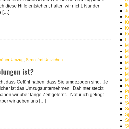
I
diese Hilfe entstehen, haften wir nicht. Nur der
J
e […]
K
K
K
K
L
M
M
M
höner Umzug
,
Stressfrei Umziehen
M
Mö
elungen ist?
M
M
nicht dass Gefühl haben, dass Sie umgezogen sind. Je
P
cher ist das Umzugsunternehmen. Dahinter steckt
P
haben wir über lange Zeit gelernt. Natürlich gelingt
R
aber wir geben uns […]
S
S
S
S
S