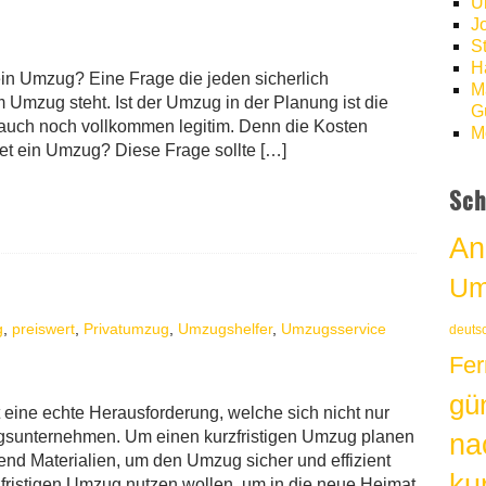
U
J
S
H
in Umzug? Eine Frage die jeden sicherlich
M
m Umzug steht. Ist der Umzug in der Planung ist die
Gü
 auch noch vollkommen legitim. Denn die Kosten
M
et ein Umzug? Diese Frage sollte […]
Sch
An
Um
g
,
preiswert
,
Privatumzug
,
Umzugshelfer
,
Umzugsservice
deuts
Fer
gü
 eine echte Herausforderung, welche sich nicht nur
ugsunternehmen. Um einen kurzfristigen Umzug planen
na
end Materialien, um den Umzug sicher und effizient
kur
ristigen Umzug nutzen wollen, um in die neue Heimat