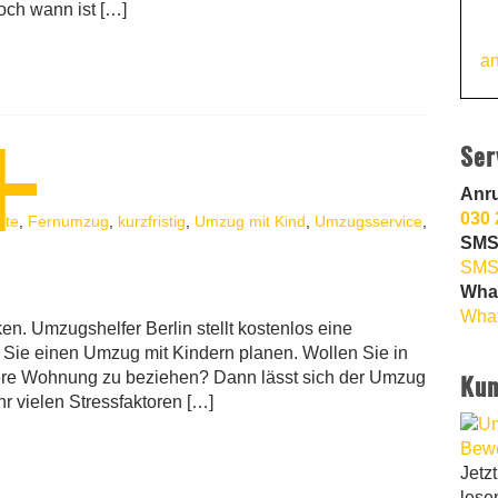
Doch wann ist […]
an
Ser
Anr
030 
ste
,
Fernumzug
,
kurzfristig
,
Umzug mit Kind
,
Umzugsservice
,
SMS
SMS
Wha
What
n. Umzugshelfer Berlin stellt kostenlos eine
n Sie einen Umzug mit Kindern planen. Wollen Sie in
ßere Wohnung zu beziehen? Dann lässt sich der Umzug
Kun
r vielen Stressfaktoren […]
Jetz
lese