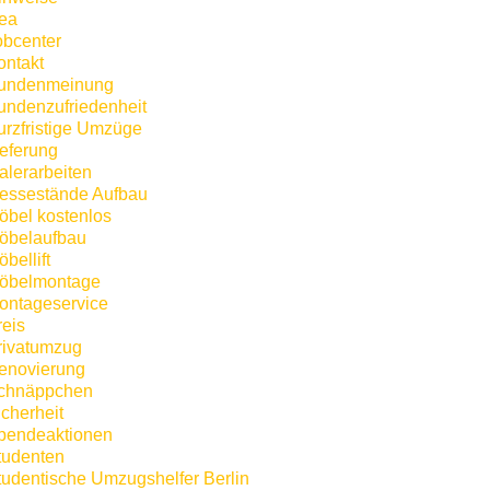
kea
obcenter
ontakt
undenmeinung
undenzufriedenheit
urzfristige Umzüge
ieferung
alerarbeiten
essestände Aufbau
öbel kostenlos
öbelaufbau
bellift
öbelmontage
ontageservice
reis
rivatumzug
enovierung
chnäppchen
icherheit
pendeaktionen
tudenten
tudentische Umzugshelfer Berlin