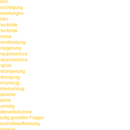
rlin
esichtigung
ewertungen
lder
heckliste
heckliste
orona
ienstleistung
inlagerung
inpackservice
inpackservice
nglish
ntrümpelung
ntsorgung
ernumzug
irmenumzug
otoreihe
alerie
uenstig
alteverbotszone
äufig gestellte Fragen
aushaltsaufloesung
inweise