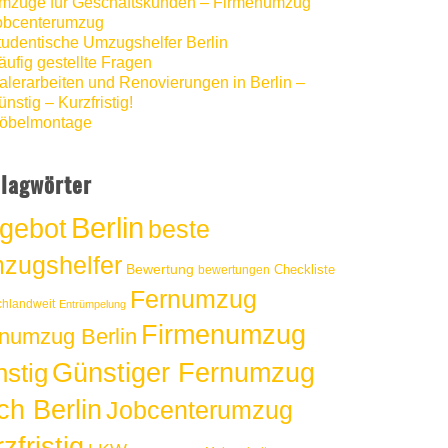
mzüge für Geschäftskunden – Firmenumzug
obcenterumzug
tudentische Umzugshelfer Berlin
äufig gestellte Fragen
alerarbeiten und Renovierungen in Berlin –
nstig – Kurzfristig!
öbelmontage
lagwörter
Berlin
gebot
beste
zugshelfer
Bewertung
Checkliste
bewertungen
Fernumzug
chlandweit
Entrümpelung
Firmenumzug
numzug Berlin
Günstiger Fernumzug
nstig
ch Berlin
Jobcenterumzug
zfristig