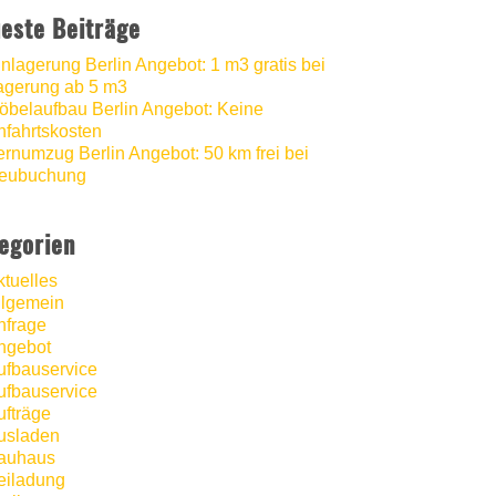
este Beiträge
inlagerung Berlin Angebot: 1 m3 gratis bei
agerung ab 5 m3
öbelaufbau Berlin Angebot: Keine
nfahrtskosten
ernumzug Berlin Angebot: 50 km frei bei
eubuchung
egorien
ktuelles
llgemein
nfrage
ngebot
ufbauservice
ufbauservice
ufträge
usladen
auhaus
eiladung