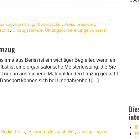
numzug
,
kurzfristig
,
Möbelpacker
,
Preis
,
preiswert
,
rtons
,
Umzugsservice
,
Umzugsvorbereitungen unserer
umzug
rma aus Berlin ist ein wichtiger Begleiter, wenn ein
st ist eine organisatorische Meisterleistung, die Sie
cht nur an ausreichend Material für den Umzug gedacht
ransport können sich bei Unerfahrenheit […]
Die
int
I
Berlin
,
Preis
,
preiswert
,
Umzugshelfer
,
Umzugsservice
,
P