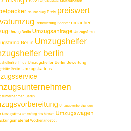
LKW
Malerarbeiten
Luftpolsterfolie
preiswert
elpacker
Preis
Neubuchung
ivatumzug
umziehen
Renovierung
Sprinter
zug
Umzugsanfrage
Umzug Berlin
Umzugsfirma
Umzugshelfer
gsfirma Berlin
zugshelfer berlin
Umzugshelfer Berlin Bewertung
shelferBerlin.de
Umzugskartons
shilfe Berlin
zugsservice
zugsunternehmen
sunternehmen Berlin
zugsvorbereitung
Umzugsvorbereitungen
Umzugswagen
r Umzugsfirma am Anfang des Monats
ackungsmaterial
Wochenangebot