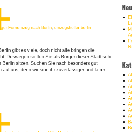
Neu
E
L
iger Fernumzug nach Berlin
,
umzugshelfer berlin
M
A
F
N
in gibt es viele, doch nicht alle bringen die
ht. Deswegen sollten Sie als Bürger dieser Stadt sehr
Berlin sitzen. Suchen Sie nach besonders gut
Kat
uf uns, denn wir sind ihr zuverlässiger und fairer
A
A
A
A
A
A
A
A
B
B