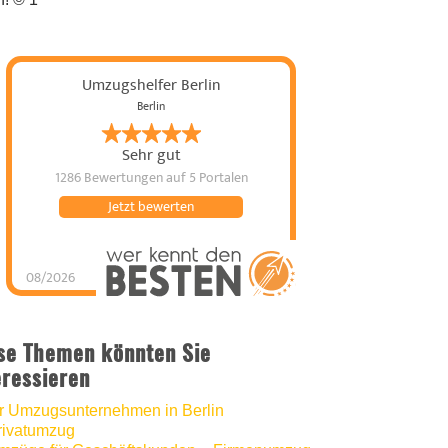
Umzugshelfer Berlin
Berlin
Sehr gut
1286 Bewertungen
auf 5 Portalen
Jetzt bewerten
08/2026
Umzugshelfer Berlin
hat
5
von
5
Sternen |
1286
Umzugshelfer
Berlin
Bewertungen
auf
se Themen könnten Sie
werkenntdenBESTEN.de
eressieren
hr Umzugsunternehmen in Berlin
rivatumzug