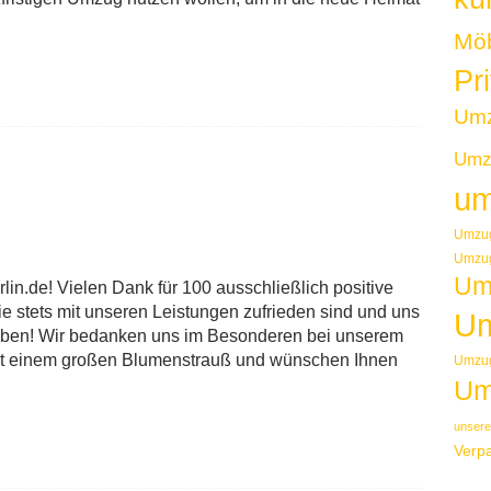
Möb
Pr
Um
Umzu
um
Umzug
Umzug
Um
in.de! Vielen Dank für 100 ausschließlich positive
 stets mit unseren Leistungen zufrieden sind und uns
Um
haben! Wir bedanken uns im Besonderen bei unserem
mit einem großen Blumenstrauß und wünschen Ihnen
Umzug
Um
unsere
Verp