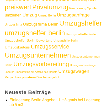
Malerarbeiten
Luftpolsterfolie
Neubuchung
Privatumzug
preiswert
Renovierung
Sprinter
Umzug
Umzugsanfrage
umziehen
Umzug Berlin
Umzugshelfer
Umzugsfirma Berlin
Umzugsfirma
umzugshelfer berlin
UmzugshelferBerlin.de
Umzugshelfer Berlin Bewertung
Umzugshilfe Berlin
Umzugsservice
Umzugskartons
Umzugsunternehmen
Umzugsunternehmen
Umzugsvorbereitung
Berlin
Umzugsvorbereitungen
Umzugswagen
unserer Umzugsfirma am Anfang des Monats
Verpackungsmaterial
Wochenangebot
Neueste Beiträge
Einlagerung Berlin Angebot: 1 m3 gratis bei Lagerung
ab 5 m3