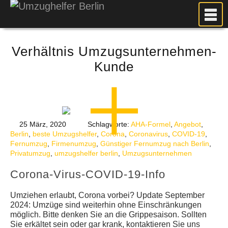
MEIN UMZUG
Verhältnis Umzugsunternehmen-
PREISE
Kunde
ANFRAGE
FOTOS
UMZUGSPLANUNG
WEITERE DIENSTLEISTUNGEN
25 März, 2020
Schlagworte:
AHA-Formel
,
Angebot
,
Berlin
,
beste Umzugshelfer
,
Corona
,
Coronavirus
,
COVID-19
,
AKTUELLES
Fernumzug
,
Firmenumzug
,
Günstiger Fernumzug nach Berlin
,
Privatumzug
,
umzugshelfer berlin
,
Umzugsunternehmen
BLOG
UMZUGSKOSTEN RECHNER
Corona-Virus-COVID-19-Info
KUNDENMEINUNGEN
Umziehen erlaubt, Corona vorbei? Update September
2024: Umzüge sind weiterhin ohne Einschränkungen
möglich. Bitte denken Sie an die Grippesaison. Sollten
Sie erkältet sein oder gar krank, kontaktieren Sie uns