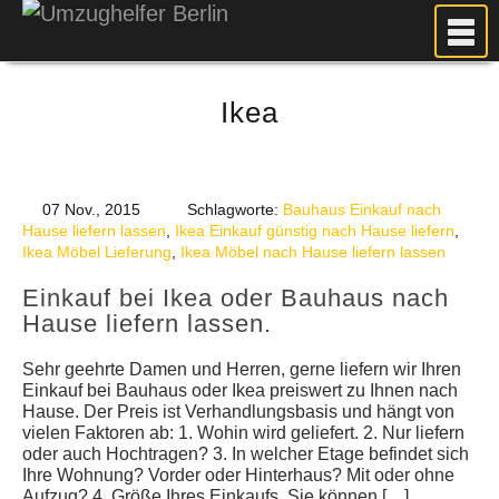
MEIN UMZUG
Ikea
PREISE
ANFRAGE
FOTOS
07 Nov., 2015
Schlagworte:
Bauhaus Einkauf nach
UMZUGSPLANUNG
Hause liefern lassen
,
Ikea Einkauf günstig nach Hause liefern
,
Ikea Möbel Lieferung
,
Ikea Möbel nach Hause liefern lassen
WEITERE DIENSTLEISTUNGEN
Einkauf bei Ikea oder Bauhaus nach
AKTUELLES
Hause liefern lassen.
BLOG
Sehr geehrte Damen und Herren, gerne liefern wir Ihren
UMZUGSKOSTEN RECHNER
Einkauf bei Bauhaus oder Ikea preiswert zu Ihnen nach
Hause. Der Preis ist Verhandlungsbasis und hängt von
KUNDENMEINUNGEN
vielen Faktoren ab: 1. Wohin wird geliefert. 2. Nur liefern
oder auch Hochtragen? 3. In welcher Etage befindet sich
Ihre Wohnung? Vorder oder Hinterhaus? Mit oder ohne
Aufzug? 4. Größe Ihres Einkaufs. Sie können […]