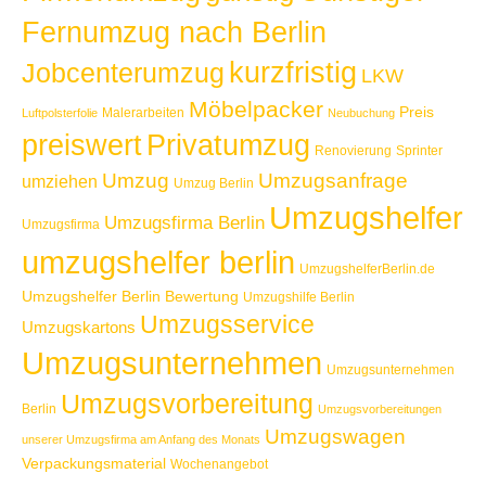
Fernumzug nach Berlin
kurzfristig
Jobcenterumzug
LKW
Möbelpacker
Preis
Malerarbeiten
Luftpolsterfolie
Neubuchung
Privatumzug
preiswert
Renovierung
Sprinter
Umzug
Umzugsanfrage
umziehen
Umzug Berlin
Umzugshelfer
Umzugsfirma Berlin
Umzugsfirma
umzugshelfer berlin
UmzugshelferBerlin.de
Umzugshelfer Berlin Bewertung
Umzugshilfe Berlin
Umzugsservice
Umzugskartons
Umzugsunternehmen
Umzugsunternehmen
Umzugsvorbereitung
Berlin
Umzugsvorbereitungen
Umzugswagen
unserer Umzugsfirma am Anfang des Monats
Verpackungsmaterial
Wochenangebot