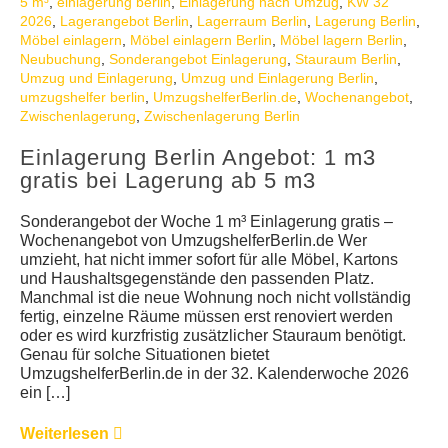
5 m³
,
einlagerung berlin
,
Einlagerung nach Umzug
,
KW 32
KUNDENMEINUNGEN
2026
,
Lagerangebot Berlin
,
Lagerraum Berlin
,
Lagerung Berlin
,
Möbel einlagern
,
Möbel einlagern Berlin
,
Möbel lagern Berlin
,
Neubuchung
,
Sonderangebot Einlagerung
,
Stauraum Berlin
,
Umzug und Einlagerung
,
Umzug und Einlagerung Berlin
,
umzugshelfer berlin
,
UmzugshelferBerlin.de
,
Wochenangebot
,
Zwischenlagerung
,
Zwischenlagerung Berlin
Einlagerung Berlin Angebot: 1 m3
gratis bei Lagerung ab 5 m3
Sonderangebot der Woche 1 m³ Einlagerung gratis –
Wochenangebot von UmzugshelferBerlin.de Wer
umzieht, hat nicht immer sofort für alle Möbel, Kartons
und Haushaltsgegenstände den passenden Platz.
Manchmal ist die neue Wohnung noch nicht vollständig
fertig, einzelne Räume müssen erst renoviert werden
oder es wird kurzfristig zusätzlicher Stauraum benötigt.
Genau für solche Situationen bietet
UmzugshelferBerlin.de in der 32. Kalenderwoche 2026
ein […]
Weiterlesen