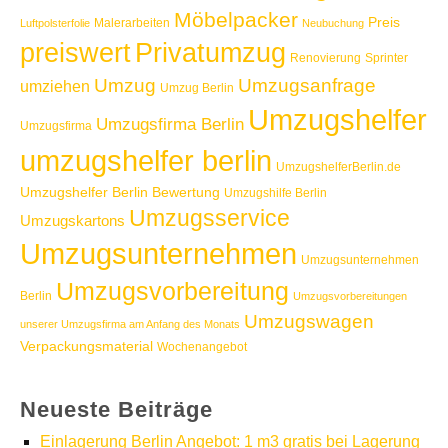
Möbelpacker
Preis
Malerarbeiten
Luftpolsterfolie
Neubuchung
Privatumzug
preiswert
Renovierung
Sprinter
Umzug
Umzugsanfrage
umziehen
Umzug Berlin
Umzugshelfer
Umzugsfirma Berlin
Umzugsfirma
umzugshelfer berlin
UmzugshelferBerlin.de
Umzugshelfer Berlin Bewertung
Umzugshilfe Berlin
Umzugsservice
Umzugskartons
Umzugsunternehmen
Umzugsunternehmen
Umzugsvorbereitung
Berlin
Umzugsvorbereitungen
Umzugswagen
unserer Umzugsfirma am Anfang des Monats
Verpackungsmaterial
Wochenangebot
Neueste Beiträge
Einlagerung Berlin Angebot: 1 m3 gratis bei Lagerung