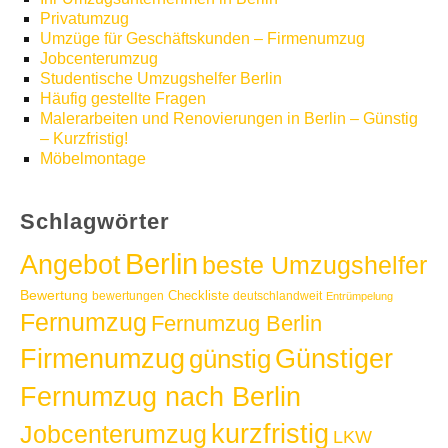
Privatumzug
Umzüge für Geschäftskunden – Firmenumzug
Jobcenterumzug
Studentische Umzugshelfer Berlin
Häufig gestellte Fragen
Malerarbeiten und Renovierungen in Berlin – Günstig
– Kurzfristig!
Möbelmontage
Schlagwörter
Berlin
Angebot
beste Umzugshelfer
Bewertung
Checkliste
bewertungen
deutschlandweit
Entrümpelung
Fernumzug
Fernumzug Berlin
Günstiger
Firmenumzug
günstig
Fernumzug nach Berlin
kurzfristig
Jobcenterumzug
LKW