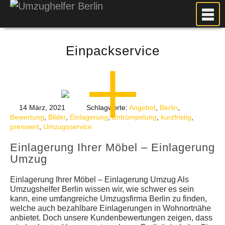
MEIN UMZUG
Einpackservice
PREISE
ANFRAGE
FOTOS
UMZUGSPLANUNG
14 März, 2021
Schlagworte:
Angebot
,
Berlin
,
Bewertung
,
Bilder
,
Einlagerung
,
Entrümpelung
,
kurzfristig
,
WEITERE DIENSTLEISTUNGEN
preiswert
,
Umzugsservice
AKTUELLES
Einlagerung Ihrer Möbel – Einlagerung
BLOG
Umzug
UMZUGSKOSTEN RECHNER
Einlagerung Ihrer Möbel – Einlagerung Umzug Als
KUNDENMEINUNGEN
Umzugshelfer Berlin wissen wir, wie schwer es sein
kann, eine umfangreiche Umzugsfirma Berlin zu finden,
welche auch bezahlbare Einlagerungen in Wohnortnähe
anbietet. Doch unsere Kundenbewertungen zeigen, dass