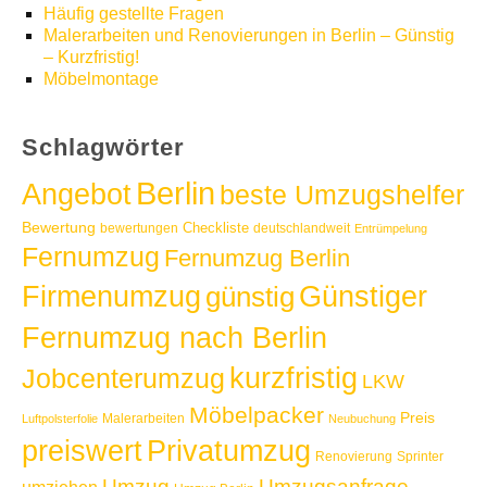
Häufig gestellte Fragen
Malerarbeiten und Renovierungen in Berlin – Günstig
– Kurzfristig!
Möbelmontage
Schlagwörter
Berlin
Angebot
beste Umzugshelfer
Bewertung
Checkliste
bewertungen
deutschlandweit
Entrümpelung
Fernumzug
Fernumzug Berlin
Günstiger
Firmenumzug
günstig
Fernumzug nach Berlin
kurzfristig
Jobcenterumzug
LKW
Möbelpacker
Preis
Malerarbeiten
Luftpolsterfolie
Neubuchung
Privatumzug
preiswert
Renovierung
Sprinter
Umzug
Umzugsanfrage