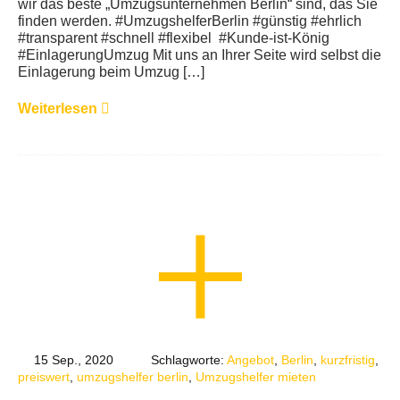
wir das beste „Umzugsunternehmen Berlin“ sind, das Sie
finden werden. #UmzugshelferBerlin #günstig #ehrlich
#transparent #schnell #flexibel #Kunde-ist-König
#EinlagerungUmzug Mit uns an Ihrer Seite wird selbst die
Einlagerung beim Umzug […]
Weiterlesen
15 Sep., 2020
Schlagworte:
Angebot
,
Berlin
,
kurzfristig
,
preiswert
,
umzugshelfer berlin
,
Umzugshelfer mieten