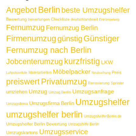
Berlin
Angebot
beste Umzugshelfer
Bewertung
Checkliste
bewertungen
deutschlandweit
Entrümpelung
Fernumzug
Fernumzug Berlin
Günstiger
Firmenumzug
günstig
Fernumzug nach Berlin
kurzfristig
Jobcenterumzug
LKW
Möbelpacker
Preis
Malerarbeiten
Luftpolsterfolie
Neubuchung
Privatumzug
preiswert
Renovierung
Sprinter
Umzug
Umzugsanfrage
umziehen
Umzug Berlin
Umzugshelfer
Umzugsfirma Berlin
Umzugsfirma
umzugshelfer berlin
UmzugshelferBerlin.de
Umzugshelfer Berlin Bewertung
Umzugshilfe Berlin
Umzugsservice
Umzugskartons