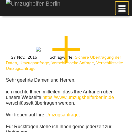
MEIN UMZUG
PREISE
ANFRAGE
FOTOS
27 Nov., 2015
Schlagworte:
Sichere Übertragung der
UMZUGSPLANUNG
Daten
,
Umzugsanfrage
,
Verschlüsselte Anfrage
,
Verschlüsselte
Umzugsanfrage
WEITERE DIENSTLEISTUNGEN
AKTUELLES
Sehr geehrte Damen und Herren,
BLOG
ich möchte Ihnen mitteilen, dass Ihre Anfragen über
unsere Webseite
https://www.umzugshelferberlin.de
UMZUGSKOSTEN RECHNER
verschlüsselt übertragen werden.
KUNDENMEINUNGEN
Wir freuen auf Ihre
Umzugsanfrage
.
Für Rückfragen stehe ich Ihnen gerne jederzeit zur