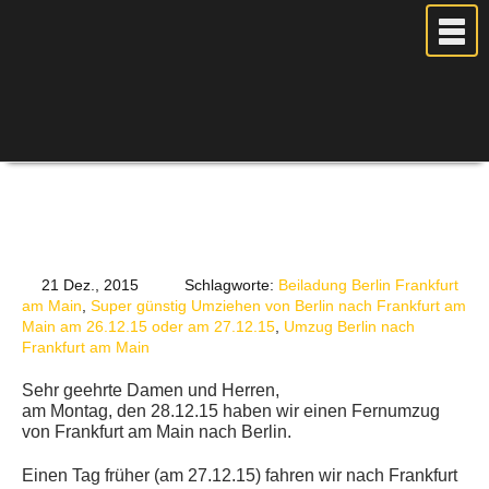
MEIN UMZUG
PREISE
ANFRAGE
21 Dez., 2015
Schlagworte:
Beiladung Berlin Frankfurt
FOTOS
am Main
,
Super günstig Umziehen von Berlin nach Frankfurt am
UMZUGSPLANUNG
Main am 26.12.15 oder am 27.12.15
,
Umzug Berlin nach
Frankfurt am Main
WEITERE DIENSTLEISTUNGEN
Sehr geehrte Damen und Herren,
AKTUELLES
am Montag, den 28.12.15 haben wir einen Fernumzug
von Frankfurt am Main nach Berlin.
BLOG
UMZUGSKOSTEN RECHNER
Einen Tag früher (am 27.12.15) fahren wir nach Frankfurt