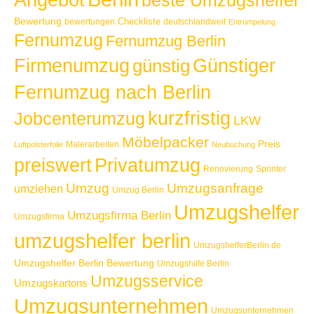
beste Umzugshelfer
Bewertung
Checkliste
bewertungen
deutschlandweit
Entrümpelung
Fernumzug
Fernumzug Berlin
Günstiger
Firmenumzug
günstig
Fernumzug nach Berlin
kurzfristig
Jobcenterumzug
LKW
Möbelpacker
Preis
Malerarbeiten
Luftpolsterfolie
Neubuchung
Privatumzug
preiswert
Renovierung
Sprinter
Umzug
Umzugsanfrage
umziehen
Umzug Berlin
Umzugshelfer
Umzugsfirma Berlin
Umzugsfirma
umzugshelfer berlin
UmzugshelferBerlin.de
Umzugshelfer Berlin Bewertung
Umzugshilfe Berlin
Umzugsservice
Umzugskartons
Umzugsunternehmen
Umzugsunternehmen