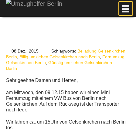
MEIN UMZUG
PREISE
ANFRAGE
FOTOS
08 Dez., 2015
Schlagworte:
Beiladung Gelsenkirchen
Berlin
,
Billig umziehen Gelsenkirchen nach Berlin
,
Fernumzug
UMZUGSPLANUNG
Gelsenkirchen Berlin
,
Günstig umziehen Gelsenkirchen
Berlin
WEITERE DIENSTLEISTUNGEN
Sehr geehrte Damen und Herren,
AKTUELLES
BLOG
am Mittwoch, den 09.12.15 haben wir einen Mini
Fernumzug mit einem VW Bus von Berlin nach
UMZUGSKOSTEN RECHNER
Gelsenkirchen. Auf dem Rückweg ist der Transporter
noch leer.
KUNDENMEINUNGEN
Wir fahren ca. um 15Uhr von Gelsenkirchen nach Berlin
los.