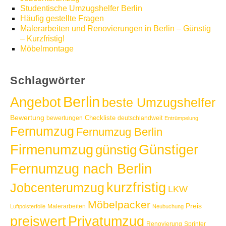
Studentische Umzugshelfer Berlin
Häufig gestellte Fragen
Malerarbeiten und Renovierungen in Berlin – Günstig
– Kurzfristig!
Möbelmontage
Schlagwörter
Berlin
Angebot
beste Umzugshelfer
Bewertung
Checkliste
bewertungen
deutschlandweit
Entrümpelung
Fernumzug
Fernumzug Berlin
Günstiger
Firmenumzug
günstig
Fernumzug nach Berlin
kurzfristig
Jobcenterumzug
LKW
Möbelpacker
Preis
Malerarbeiten
Luftpolsterfolie
Neubuchung
Privatumzug
preiswert
Renovierung
Sprinter