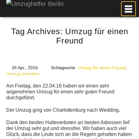
MEIN UMZUG
Tag Archives:
Umzug für einen
PREISE
Freund
ANFRAGE
FOTOS
UMZUGSPLANUNG
26 Apr., 2016
Schlagworte:
Umzug für einen Freund
,
WEITERE DIENSTLEISTUNGEN
Umzug stressfrei
AKTUELLES
Am Freitag, den 22.04.16 haben wir einen sehr
angenehmen Umzug für einen sehr guten Freund
BLOG
durchgeführt.
UMZUGSKOSTEN RECHNER
Der Umzug ging von Charlottenburg nach Wedding.
KUNDENMEINUNGEN
Dank den beiden Halteverboten an beiden Adressen lief
der Umzug sehr gut und stressfrei. Wir haben auch viel
Glück, dass die Leute sich an die Regeln gehalten haben