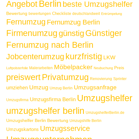
Berlin
Angebot
beste Umzugshelfer
Bewertung
Checkliste
bewertungen
deutschlandweit
Entrümpelung
Fernumzug
Fernumzug Berlin
Günstiger
Firmenumzug
günstig
Fernumzug nach Berlin
kurzfristig
Jobcenterumzug
LKW
Möbelpacker
Preis
Malerarbeiten
Luftpolsterfolie
Neubuchung
Privatumzug
preiswert
Renovierung
Sprinter
Umzug
Umzugsanfrage
umziehen
Umzug Berlin
Umzugshelfer
Umzugsfirma Berlin
Umzugsfirma
umzugshelfer berlin
UmzugshelferBerlin.de
Umzugshelfer Berlin Bewertung
Umzugshilfe Berlin
Umzugsservice
Umzugskartons