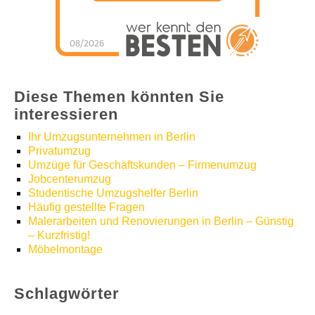
08/2026
Umzugshelfer Berlin
hat
5
von
5
Sternen |
1286
Umzugshelfer
Berlin
Bewertungen
auf
werkenntdenBESTEN.de
Diese Themen könnten Sie
interessieren
Ihr Umzugsunternehmen in Berlin
Privatumzug
Umzüge für Geschäftskunden – Firmenumzug
Jobcenterumzug
Studentische Umzugshelfer Berlin
Häufig gestellte Fragen
Malerarbeiten und Renovierungen in Berlin – Günstig
– Kurzfristig!
Möbelmontage
Schlagwörter