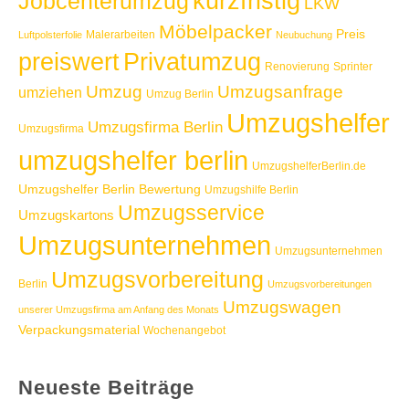
kurzfristig
Jobcenterumzug
LKW
Möbelpacker
Preis
Malerarbeiten
Luftpolsterfolie
Neubuchung
Privatumzug
preiswert
Renovierung
Sprinter
Umzug
Umzugsanfrage
umziehen
Umzug Berlin
Umzugshelfer
Umzugsfirma Berlin
Umzugsfirma
umzugshelfer berlin
UmzugshelferBerlin.de
Umzugshelfer Berlin Bewertung
Umzugshilfe Berlin
Umzugsservice
Umzugskartons
Umzugsunternehmen
Umzugsunternehmen
Umzugsvorbereitung
Berlin
Umzugsvorbereitungen
Umzugswagen
unserer Umzugsfirma am Anfang des Monats
Verpackungsmaterial
Wochenangebot
Neueste Beiträge