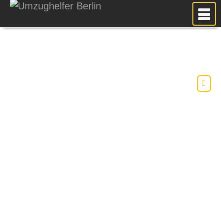
MEIN UMZUG
PREISE
ANFRAGE
FOTOS
UMZUGSPLANUNG
WEITERE DIENSTLEISTUNGEN
AKTUELLES
BLOG
UMZUGSKOSTEN RECHNER
KUNDENMEINUNGEN