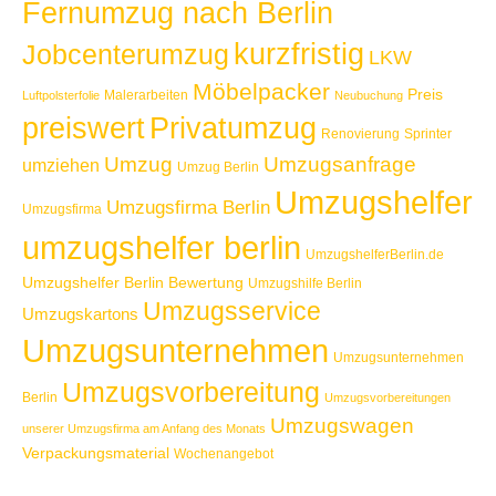
Fernumzug nach Berlin
kurzfristig
Jobcenterumzug
LKW
Möbelpacker
Preis
Malerarbeiten
Luftpolsterfolie
Neubuchung
Privatumzug
preiswert
Renovierung
Sprinter
Umzug
Umzugsanfrage
umziehen
Umzug Berlin
Umzugshelfer
Umzugsfirma Berlin
Umzugsfirma
umzugshelfer berlin
UmzugshelferBerlin.de
Umzugshelfer Berlin Bewertung
Umzugshilfe Berlin
Umzugsservice
Umzugskartons
Umzugsunternehmen
Umzugsunternehmen
Umzugsvorbereitung
Berlin
Umzugsvorbereitungen
Umzugswagen
unserer Umzugsfirma am Anfang des Monats
Verpackungsmaterial
Wochenangebot