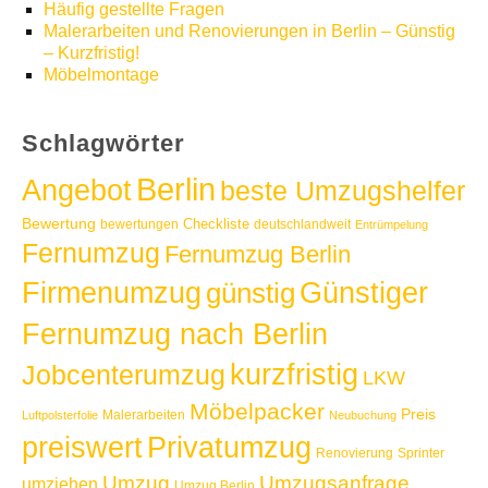
Häufig gestellte Fragen
Malerarbeiten und Renovierungen in Berlin – Günstig
– Kurzfristig!
Möbelmontage
Schlagwörter
Berlin
Angebot
beste Umzugshelfer
Bewertung
Checkliste
bewertungen
deutschlandweit
Entrümpelung
Fernumzug
Fernumzug Berlin
Günstiger
Firmenumzug
günstig
Fernumzug nach Berlin
kurzfristig
Jobcenterumzug
LKW
Möbelpacker
Preis
Malerarbeiten
Luftpolsterfolie
Neubuchung
Privatumzug
preiswert
Renovierung
Sprinter
Umzug
Umzugsanfrage
umziehen
Umzug Berlin