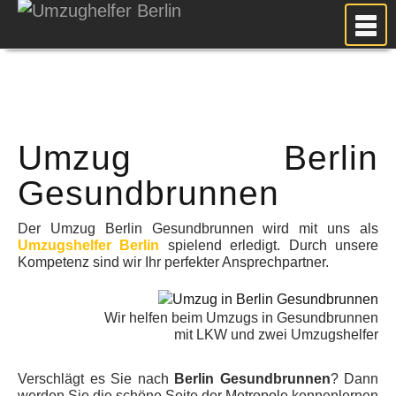
MEIN UMZUG
PREISE
ANFRAGE
Umzug Berlin
FOTOS
UMZUGSPLANUNG
Gesundbrunnen
WEITERE DIENSTLEISTUNGEN
Der Umzug Berlin Gesundbrunnen wird mit uns als
AKTUELLES
Umzugshelfer Berlin
spielend erledigt. Durch unsere
Kompetenz sind wir Ihr perfekter Ansprechpartner.
BLOG
UMZUGSKOSTEN RECHNER
Wir helfen beim Umzugs in Gesundbrunnen
KUNDENMEINUNGEN
mit LKW und zwei Umzugshelfer
Verschlägt es Sie nach
Berlin Gesundbrunnen
? Dann
werden Sie die schöne Seite der Metropole kennenlernen