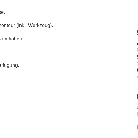
se.
nteur (inkl. Werkzeug).
 enthalten.
erfügung.