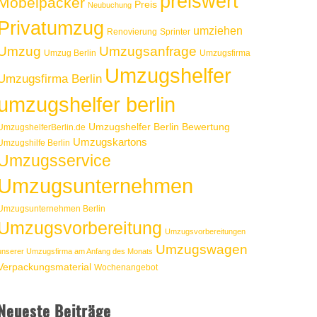
preiswert
Möbelpacker
Preis
Neubuchung
Privatumzug
umziehen
Renovierung
Sprinter
Umzug
Umzugsanfrage
Umzug Berlin
Umzugsfirma
Umzugshelfer
Umzugsfirma Berlin
umzugshelfer berlin
Umzugshelfer Berlin Bewertung
UmzugshelferBerlin.de
Umzugskartons
Umzugshilfe Berlin
Umzugsservice
Umzugsunternehmen
Umzugsunternehmen Berlin
Umzugsvorbereitung
Umzugsvorbereitungen
Umzugswagen
unserer Umzugsfirma am Anfang des Monats
Verpackungsmaterial
Wochenangebot
Neueste Beiträge