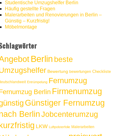
Studentische Umzugshelfer Berlin
Häufig gestellte Fragen
Malerarbeiten und Renovierungen in Berlin –
Günstig – Kurzfristig!
Möbelmontage
Schlagwörter
Berlin
Angebot
beste
Umzugshelfer
Bewertung
Checkliste
bewertungen
Fernumzug
deutschlandweit
Entrümpelung
Firmenumzug
Fernumzug Berlin
Günstiger Fernumzug
günstig
nach Berlin
Jobcenterumzug
kurzfristig
LKW
Malerarbeiten
Luftpolsterfolie