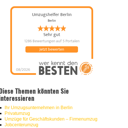
Umzugshelfer Berlin
Berlin
Sehr gut
1286 Bewertungen
auf 5 Portalen
Jetzt bewerten
08/2026
Umzugshelfer Berlin
hat
5
von
5
Sternen |
1286
Umzugshelfer
Berlin
Bewertungen
auf
Diese Themen könnten Sie
werkenntdenBESTEN.de
interessieren
Ihr Umzugsunternehmen in Berlin
Privatumzug
Umzüge für Geschäftskunden – Firmenumzug
Jobcenterumzug