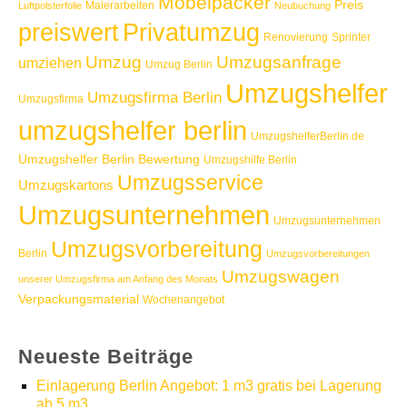
Möbelpacker
Preis
Malerarbeiten
Luftpolsterfolie
Neubuchung
Privatumzug
preiswert
Renovierung
Sprinter
Umzug
Umzugsanfrage
umziehen
Umzug Berlin
Umzugshelfer
Umzugsfirma Berlin
Umzugsfirma
umzugshelfer berlin
UmzugshelferBerlin.de
Umzugshelfer Berlin Bewertung
Umzugshilfe Berlin
Umzugsservice
Umzugskartons
Umzugsunternehmen
Umzugsunternehmen
Umzugsvorbereitung
Berlin
Umzugsvorbereitungen
Umzugswagen
unserer Umzugsfirma am Anfang des Monats
Verpackungsmaterial
Wochenangebot
Neueste Beiträge
Einlagerung Berlin Angebot: 1 m3 gratis bei Lagerung
ab 5 m3