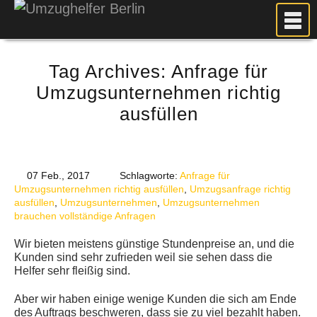
MEIN UMZUG
Tag Archives:
Anfrage für
PREISE
Umzugsunternehmen richtig
ANFRAGE
ausfüllen
FOTOS
UMZUGSPLANUNG
WEITERE DIENSTLEISTUNGEN
07 Feb., 2017
Schlagworte:
Anfrage für
Umzugsunternehmen richtig ausfüllen
,
Umzugsanfrage richtig
AKTUELLES
ausfüllen
,
Umzugsunternehmen
,
Umzugsunternehmen
BLOG
brauchen vollständige Anfragen
UMZUGSKOSTEN RECHNER
​Wir bieten meistens günstige Stundenpreise an, und die
Kunden sind sehr zufrieden weil sie sehen dass die
KUNDENMEINUNGEN
Helfer sehr fleißig sind.
Aber wir haben einige wenige Kunden die sich am Ende
des Auftrags beschweren, dass sie zu viel bezahlt haben.