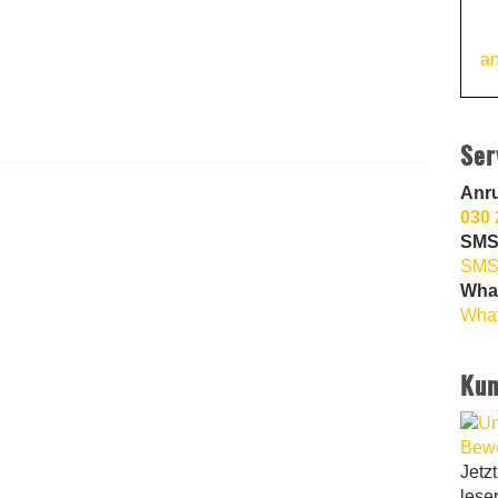
an
Ser
Anr
030 
SMS
SMS
Wha
What
Kun
Jetz
lese