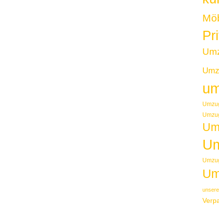
Möb
Pr
Um
Umzu
um
Umzug
Umzug
Um
Um
Umzug
Um
unsere
Verp