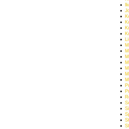
I
J
K
K
K
K
L
M
M
M
M
Mö
M
M
P
P
R
S
S
S
S
S