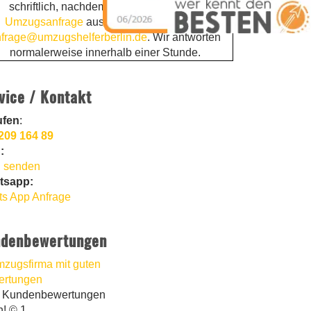
schriftlich, nachdem Sie die
kostenlose
Umzugsanfrage
ausgefüllt haben. Email:
frage@umzugshelferberlin.de
. Wir antworten
normalerweise innerhalb einer Stunde.
vice / Kontakt
ufen
:
209 164 89
:
 senden
tsapp:
s App Anfrage
denbewertungen
t Kundenbewertungen
n! © 1