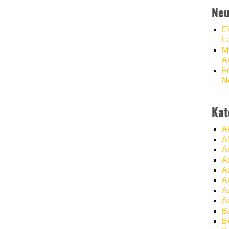
Neu
E
L
M
A
F
N
Kat
A
A
A
A
A
A
A
A
B
B