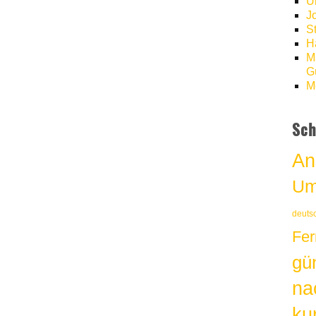
U
J
S
H
M
Gü
M
Sch
An
Um
deuts
Fer
gü
na
kur