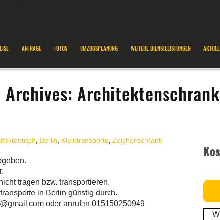
EISE
ANFRAGE
FOTOS
UMZUGSPLANUNG
WEITERE DIENSTLEISTUNGEN
AKTUEL
 Archives:
Architektenschrank
itektentisch
,
Berlin
,
Kleintransporte
,
Zeichenschrank
Kos
abgeben.
r.
icht tragen bzw. transportieren.
ransporte in Berlin günstig durch.
lin@gmail.com oder anrufen 015150250949
We