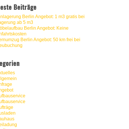
este Beiträge
inlagerung Berlin Angebot: 1 m3 gratis bei
agerung ab 5 m3
öbelaufbau Berlin Angebot: Keine
nfahrtskosten
ernumzug Berlin Angebot: 50 km frei bei
eubuchung
egorien
ktuelles
llgemein
nfrage
ngebot
ufbauservice
ufbauservice
ufträge
usladen
auhaus
eiladung