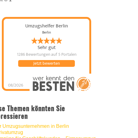
Umzugshelfer Berlin
Berlin
Sehr gut
1286 Bewertungen
auf 5 Portalen
Jetzt bewerten
08/2026
Umzugshelfer Berlin
hat
5
von
5
Sternen |
1286
Umzugshelfer
Berlin
Bewertungen
auf
se Themen könnten Sie
werkenntdenBESTEN.de
eressieren
hr Umzugsunternehmen in Berlin
rivatumzug