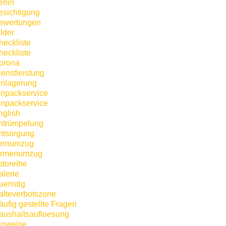
rlin
esichtigung
ewertungen
lder
heckliste
heckliste
orona
ienstleistung
inlagerung
inpackservice
inpackservice
nglish
ntrümpelung
ntsorgung
ernumzug
irmenumzug
otoreihe
alerie
uenstig
alteverbotszone
äufig gestellte Fragen
aushaltsaufloesung
inweise