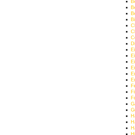
Be
B
B
Bi
C
C
C
D
E
E
E
E
E
E
F
F
F
G
G
H
H
H
H