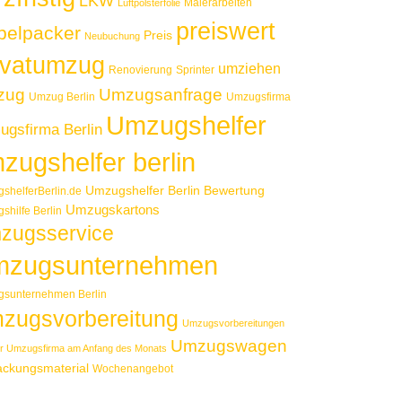
LKW
Malerarbeiten
Luftpolsterfolie
preiswert
elpacker
Preis
Neubuchung
ivatumzug
umziehen
Renovierung
Sprinter
zug
Umzugsanfrage
Umzug Berlin
Umzugsfirma
Umzugshelfer
gsfirma Berlin
zugshelfer berlin
Umzugshelfer Berlin Bewertung
shelferBerlin.de
Umzugskartons
shilfe Berlin
zugsservice
zugsunternehmen
sunternehmen Berlin
zugsvorbereitung
Umzugsvorbereitungen
Umzugswagen
r Umzugsfirma am Anfang des Monats
ackungsmaterial
Wochenangebot