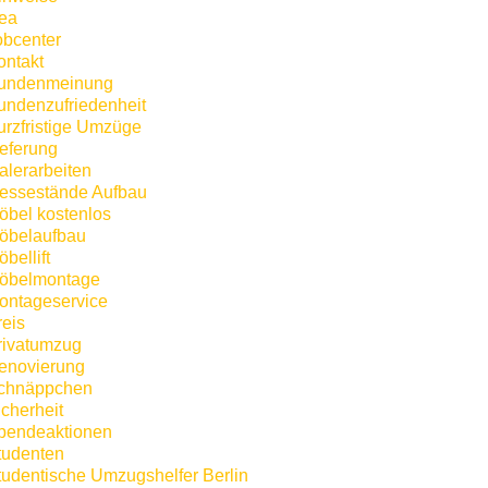
kea
obcenter
ontakt
undenmeinung
undenzufriedenheit
urzfristige Umzüge
ieferung
alerarbeiten
essestände Aufbau
öbel kostenlos
öbelaufbau
bellift
öbelmontage
ontageservice
reis
rivatumzug
enovierung
chnäppchen
icherheit
pendeaktionen
tudenten
tudentische Umzugshelfer Berlin