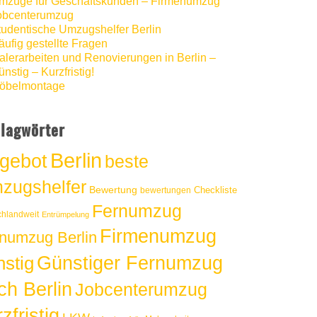
mzüge für Geschäftskunden – Firmenumzug
obcenterumzug
tudentische Umzugshelfer Berlin
äufig gestellte Fragen
alerarbeiten und Renovierungen in Berlin –
nstig – Kurzfristig!
öbelmontage
lagwörter
Berlin
gebot
beste
zugshelfer
Bewertung
Checkliste
bewertungen
Fernumzug
chlandweit
Entrümpelung
Firmenumzug
numzug Berlin
Günstiger Fernumzug
nstig
ch Berlin
Jobcenterumzug
zfristig