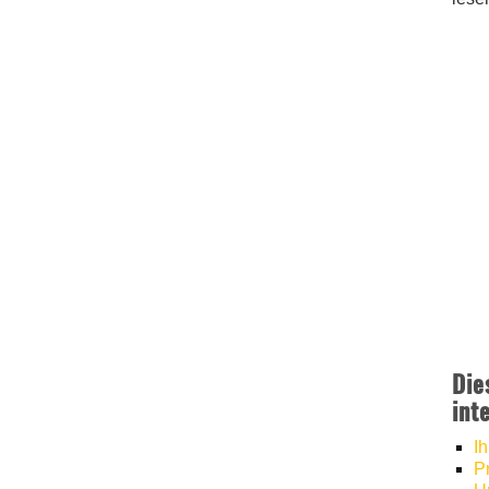
Die
int
I
P