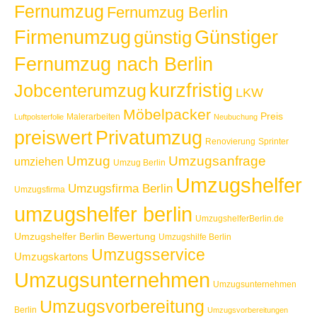
Fernumzug
Fernumzug Berlin
Günstiger
Firmenumzug
günstig
Fernumzug nach Berlin
kurzfristig
Jobcenterumzug
LKW
Möbelpacker
Preis
Malerarbeiten
Luftpolsterfolie
Neubuchung
Privatumzug
preiswert
Renovierung
Sprinter
Umzug
Umzugsanfrage
umziehen
Umzug Berlin
Umzugshelfer
Umzugsfirma Berlin
Umzugsfirma
umzugshelfer berlin
UmzugshelferBerlin.de
Umzugshelfer Berlin Bewertung
Umzugshilfe Berlin
Umzugsservice
Umzugskartons
Umzugsunternehmen
Umzugsunternehmen
Umzugsvorbereitung
Berlin
Umzugsvorbereitungen