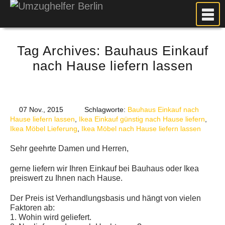
MEIN UMZUG
Tag Archives:
Bauhaus Einkauf
PREISE
nach Hause liefern lassen
ANFRAGE
FOTOS
UMZUGSPLANUNG
07 Nov., 2015
Schlagworte:
Bauhaus Einkauf nach
WEITERE DIENSTLEISTUNGEN
Hause liefern lassen
,
Ikea Einkauf günstig nach Hause liefern
,
Ikea Möbel Lieferung
,
Ikea Möbel nach Hause liefern lassen
AKTUELLES
Sehr geehrte Damen und Herren,
BLOG
gerne liefern wir Ihren Einkauf bei Bauhaus oder Ikea
UMZUGSKOSTEN RECHNER
preiswert zu Ihnen nach Hause.
KUNDENMEINUNGEN
Der Preis ist Verhandlungsbasis und hängt von vielen
Faktoren ab:
1. Wohin wird geliefert.