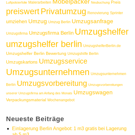
Möbelpacker
Preis
Malerarbeiten
Luftpolsterfolie
Neubuchung
Privatumzug
preiswert
Renovierung
Sprinter
Umzug
Umzugsanfrage
umziehen
Umzug Berlin
Umzugshelfer
Umzugsfirma Berlin
Umzugsfirma
umzugshelfer berlin
UmzugshelferBerlin.de
Umzugshelfer Berlin Bewertung
Umzugshilfe Berlin
Umzugsservice
Umzugskartons
Umzugsunternehmen
Umzugsunternehmen
Umzugsvorbereitung
Berlin
Umzugsvorbereitungen
Umzugswagen
unserer Umzugsfirma am Anfang des Monats
Verpackungsmaterial
Wochenangebot
Neueste Beiträge
Einlagerung Berlin Angebot: 1 m3 gratis bei Lagerung
ab 5 m3