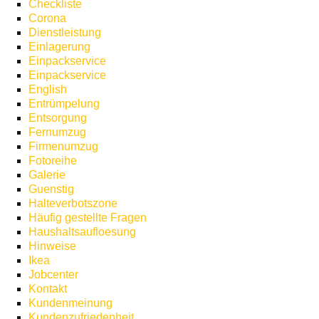
Checkliste
Corona
Dienstleistung
Einlagerung
Einpackservice
Einpackservice
English
Entrümpelung
Entsorgung
Fernumzug
Firmenumzug
Fotoreihe
Galerie
Guenstig
Halteverbotszone
Häufig gestellte Fragen
Haushaltsaufloesung
Hinweise
Ikea
Jobcenter
Kontakt
Kundenmeinung
Kundenzufriedenheit