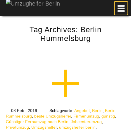
MEIN UMZUG
Tag Archives:
Berlin
PREISE
Rummelsburg
ANFRAGE
FOTOS
UMZUGSPLANUNG
WEITERE DIENSTLEISTUNGEN
AKTUELLES
BLOG
UMZUGSKOSTEN RECHNER
KUNDENMEINUNGEN
08 Feb., 2019
Schlagworte:
Angebot
,
Berlin
,
Berlin
Rummelsburg
,
beste Umzugshelfer
,
Firmenumzug
,
günstig
,
Günstiger Fernumzug nach Berlin
,
Jobcenterumzug
,
Privatumzug
,
Umzugshelfer
,
umzugshelfer berlin
,