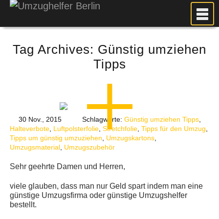
MEIN UMZUG
Tag Archives:
Günstig umziehen
PREISE
Tipps
ANFRAGE
FOTOS
UMZUGSPLANUNG
WEITERE DIENSTLEISTUNGEN
30 Nov., 2015
Schlagworte:
Günstig umziehen Tipps
,
Halteverbote
,
Luftpolsterfolie
,
Stretchfolie
,
Tipps für den Umzug
,
AKTUELLES
Tipps um günstig umzuziehen
,
Umzugskartons
,
Umzugsmaterial
,
Umzugszubehör
BLOG
UMZUGSKOSTEN RECHNER
Sehr geehrte Damen und Herren,
KUNDENMEINUNGEN
viele glauben, dass man nur Geld spart indem man eine
günstige Umzugsfirma oder günstige Umzugshelfer
bestellt.