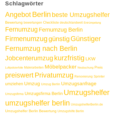
Schlagwörter
Berlin
Angebot
beste Umzugshelfer
Bewertung
Checkliste
bewertungen
deutschlandweit
Entrümpelung
Fernumzug
Fernumzug Berlin
Günstiger
Firmenumzug
günstig
Fernumzug nach Berlin
kurzfristig
Jobcenterumzug
LKW
Möbelpacker
Preis
Malerarbeiten
Luftpolsterfolie
Neubuchung
Privatumzug
preiswert
Renovierung
Sprinter
Umzug
Umzugsanfrage
umziehen
Umzug Berlin
Umzugshelfer
Umzugsfirma Berlin
Umzugsfirma
umzugshelfer berlin
UmzugshelferBerlin.de
Umzugshelfer Berlin Bewertung
Umzugshilfe Berlin