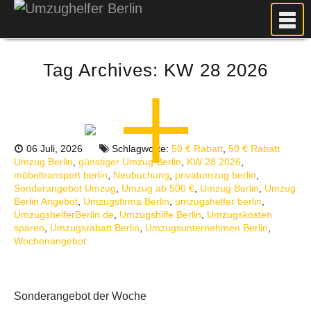
MEIN UMZUG
Tag Archives:
KW 28 2026
PREISE
ANFRAGE
FOTOS
UMZUGSPLANUNG
06 Juli, 2026
Schlagworte:
50 € Rabatt
,
50 € Rabatt
Umzug Berlin
,
günstiger Umzug Berlin
,
KW 28 2026
,
WEITERE DIENSTLEISTUNGEN
möbeltransport berlin
,
Neubuchung
,
privatumzug berlin
,
AKTUELLES
Sonderangebot Umzug
,
Umzug ab 500 €
,
Umzug Berlin
,
Umzug
Berlin Angebot
,
Umzugsfirma Berlin
,
umzugshelfer berlin
,
BLOG
UmzugshelferBerlin.de
,
Umzugshilfe Berlin
,
Umzugskosten
sparen
,
Umzugsrabatt Berlin
,
Umzugsunternehmen Berlin
,
UMZUGSKOSTEN RECHNER
Wochenangebot
KUNDENMEINUNGEN
Sonderangebot der Woche