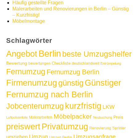
Häufig gestellte Fragen
Malerarbeiten und Renovierungen in Berlin – Günstig
– Kurzfristig!
Möbelmontage
Schlagwörter
Berlin
Angebot
beste Umzugshelfer
Bewertung
Checkliste
bewertungen
deutschlandweit
Entrümpelung
Fernumzug
Fernumzug Berlin
Günstiger
Firmenumzug
günstig
Fernumzug nach Berlin
kurzfristig
Jobcenterumzug
LKW
Möbelpacker
Preis
Malerarbeiten
Luftpolsterfolie
Neubuchung
Privatumzug
preiswert
Renovierung
Sprinter
Umzug
Umzugsanfrage
umziehen
Umzug Berlin