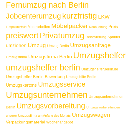
Fernumzug nach Berlin
kurzfristig
Jobcenterumzug
LKW
Möbelpacker
Preis
Malerarbeiten
Luftpolsterfolie
Neubuchung
Privatumzug
preiswert
Renovierung
Sprinter
Umzug
Umzugsanfrage
umziehen
Umzug Berlin
Umzugshelfer
Umzugsfirma Berlin
Umzugsfirma
umzugshelfer berlin
UmzugshelferBerlin.de
Umzugshelfer Berlin Bewertung
Umzugshilfe Berlin
Umzugsservice
Umzugskartons
Umzugsunternehmen
Umzugsunternehmen
Umzugsvorbereitung
Berlin
Umzugsvorbereitungen
Umzugswagen
unserer Umzugsfirma am Anfang des Monats
Verpackungsmaterial
Wochenangebot