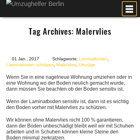
MEIN UMZUG
Tag Archives:
Malervlies
PREISE
ANFRAGE
FOTOS
01 Jan., 2017
Schlagworte:
Laminatboden
,
UMZUGSPLANUNG
Laminatböden schützen
,
Malervlies
,
Umzüge
WEITERE DIENSTLEISTUNGEN
Wenn Sie in eine nagelneue Wohnung umziehen oder in
eine Wohnung wo der Boden neulich gemacht wurde,
AKTUELLES
dann müssen Sie beachten ob der Boden sensitiv ist.
BLOG
Wenn der Laminatboden sensitiv ist, dann ist es wichtig
UMZUGSKOSTEN RECHNER
den Boden vorher mit Malervlies zu schützen.
KUNDENMEINUNGEN
Wir können ohne Malervlies nicht 100 % garantieren,
dann der Boden unbeschädigt bleibt weil wir mit Schuhen
arbeiten und in Schuhen können kleine Steine den
Boden minimal zerkratzen.