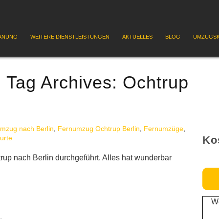
ANUNG
WEITERE DIENSTLEISTUNGEN
AKTUELLES
BLOG
UMZUGSK
Tag Archives:
Ochtrup
mzug nach Berlin
,
Fernumzug Ochtrup Berlin
,
Fernumzüge
,
urte
Ko
up nach Berlin durchgeführt. Alles hat wunderbar
We