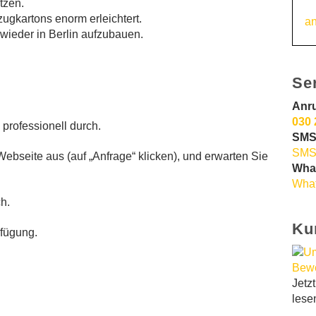
tzen.
ugkartons enorm erleichtert.
an
ieder in Berlin aufzubauen.
Se
Anr
030 
professionell durch.
SMS
SMS
ebseite aus (auf „Anfrage“ klicken), und erwarten Sie
Wha
What
h.
Ku
rfügung.
Jetz
lese