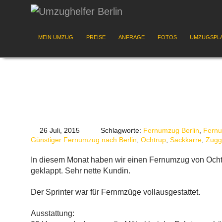
MEIN UMZUG
PREISE
ANFRAGE
FOTOS
UMZUGSPL
26 Juli, 2015
Schlagworte:
Fernumzug Berlin
,
Fernu
Günstiger Fernumzug nach Berlin
,
Ochtrup
,
Sackkarre
,
Zugg
In diesem Monat haben wir einen Fernumzug von Ochtr
geklappt. Sehr nette Kundin.
Der Sprinter war für Fernmzüge vollausgestattet.
Ausstattung: