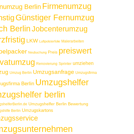
Firmenumzug
numzug Berlin
Günstiger Fernumzug
nstig
ch Berlin
Jobcenterumzug
zfristig
LKW
Malerarbeiten
Luftpolsterfolie
preiswert
elpacker
Preis
Neubuchung
ivatumzug
umziehen
Renovierung
Sprinter
zug
Umzugsanfrage
Umzug Berlin
Umzugsfirma
Umzugshelfer
gsfirma Berlin
zugshelfer berlin
Umzugshelfer Berlin Bewertung
shelferBerlin.de
Umzugskartons
shilfe Berlin
zugsservice
zugsunternehmen