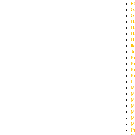
F
G
G
H
H
H
H
I
J
K
K
K
K
L
M
M
M
M
Mö
M
M
P