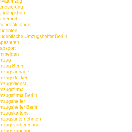
rivatumzug
enovierung
chnäppchen
icherheit
pendeaktionen
tudenten
tudentische Umzugshelfer Berlin
apezieren
ransport
mmelden
mzug
mzug Berlin
mzugsanfrage
mzugsdecken
mzugsdienst
mzugsfirma
mzugsfirma Berlin
mzugshelfer
mzugshelfer Berlin
mzugskartons
mzugsunternehmen
mzugsvorbereitung
mzugszubehör