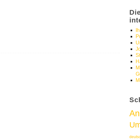
Di
in
I
P
U
J
S
H
M
Gü
M
Sc
An
Um
deuts