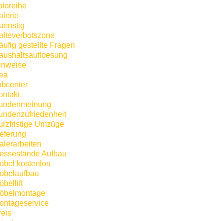
otoreihe
alerie
uenstig
alteverbotszone
äufig gestellte Fragen
aushaltsaufloesung
inweise
kea
obcenter
ontakt
undenmeinung
undenzufriedenheit
urzfristige Umzüge
ieferung
alerarbeiten
essestände Aufbau
öbel kostenlos
öbelaufbau
bellift
öbelmontage
ontageservice
reis