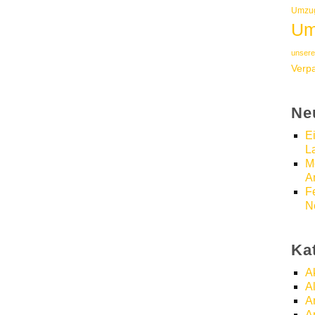
Umzug
Um
unsere
Verp
Ne
E
L
M
A
F
N
Ka
A
A
A
A