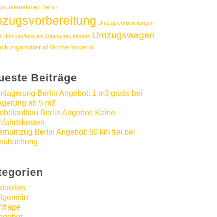
sunternehmen Berlin
zugsvorbereitung
Umzugsvorbereitungen
Umzugswagen
r Umzugsfirma am Anfang des Monats
ackungsmaterial
Wochenangebot
ueste Beiträge
inlagerung Berlin Angebot: 1 m3 gratis bei
agerung ab 5 m3
öbelaufbau Berlin Angebot: Keine
nfahrtskosten
ernumzug Berlin Angebot: 50 km frei bei
eubuchung
tegorien
ktuelles
llgemein
nfrage
ngebot