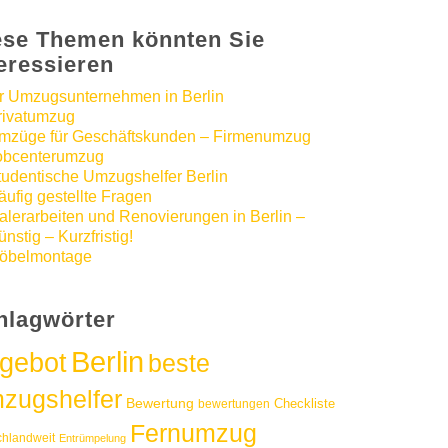
ese Themen könnten Sie
teressieren
hr Umzugsunternehmen in Berlin
rivatumzug
mzüge für Geschäftskunden – Firmenumzug
obcenterumzug
tudentische Umzugshelfer Berlin
äufig gestellte Fragen
alerarbeiten und Renovierungen in Berlin –
nstig – Kurzfristig!
öbelmontage
hlagwörter
Berlin
gebot
beste
zugshelfer
Bewertung
Checkliste
bewertungen
Fernumzug
chlandweit
Entrümpelung