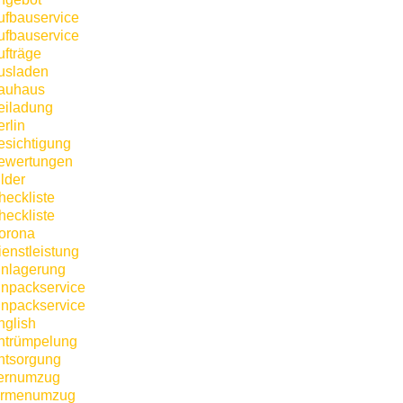
ufbauservice
ufbauservice
ufträge
usladen
auhaus
eiladung
rlin
esichtigung
ewertungen
lder
heckliste
heckliste
orona
ienstleistung
inlagerung
inpackservice
inpackservice
nglish
ntrümpelung
ntsorgung
ernumzug
irmenumzug