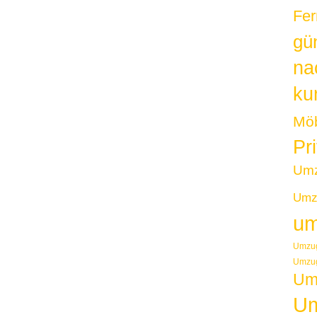
Fer
gü
na
kur
Möb
Pr
Um
Umzu
um
Umzug
Umzug
Um
Um