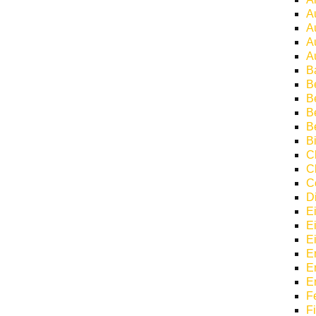
A
A
A
A
B
B
Be
B
B
Bi
C
C
C
D
E
E
E
E
E
E
F
F