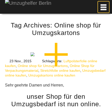
MEIN UMZUG
Tag Archives:
Online shop für
PREISE
Umzugskartons
ANFRAGE
FOTOS
UMZUGSPLANUNG
WEITERE DIENSTLEISTUNGEN
23 Nov., 2015
Schlagworte:
Luftpolsterfolie online
kaufen
,
Online shop für Umzugskartons
,
Online Shop für
AKTUELLES
Verpackungsmaterial
,
Stretchfolie online kaufen
,
Umzugsbedarf
online kaufen
,
Umzugskartons online kaufen
BLOG
UMZUGSKOSTEN RECHNER
Sehr geehrte Damen und Herren,
KUNDENMEINUNGEN
unser Shop für den
Umzugsbedarf ist nun online.