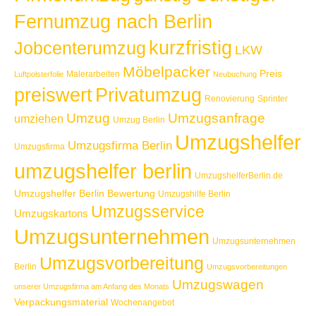
Fernumzug nach Berlin
kurzfristig
Jobcenterumzug
LKW
Möbelpacker
Preis
Malerarbeiten
Luftpolsterfolie
Neubuchung
Privatumzug
preiswert
Renovierung
Sprinter
Umzug
Umzugsanfrage
umziehen
Umzug Berlin
Umzugshelfer
Umzugsfirma Berlin
Umzugsfirma
umzugshelfer berlin
UmzugshelferBerlin.de
Umzugshelfer Berlin Bewertung
Umzugshilfe Berlin
Umzugsservice
Umzugskartons
Umzugsunternehmen
Umzugsunternehmen
Umzugsvorbereitung
Berlin
Umzugsvorbereitungen
Umzugswagen
unserer Umzugsfirma am Anfang des Monats
Verpackungsmaterial
Wochenangebot