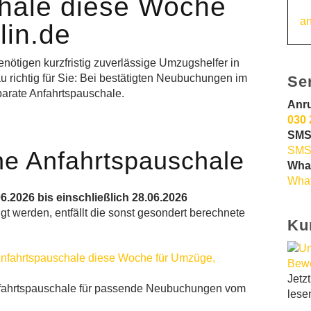
chale diese Woche
an
lin.de
nötigen kurzfristig zuverlässige Umzugshelfer in
 richtig für Sie: Bei bestätigten Neubuchungen im
Se
arate Anfahrtspauschale.
Anr
030 
SMS
SMS
ne Anfahrtspauschale
Wha
What
6.2026 bis einschließlich 28.06.2026
gt werden, entfällt die sonst gesondert berechnete
Ku
Jetz
fahrtspauschale für passende Neubuchungen vom
lese