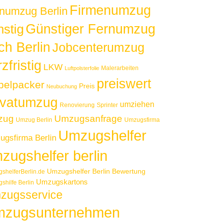
Firmenumzug
numzug Berlin
Günstiger Fernumzug
nstig
ch Berlin
Jobcenterumzug
zfristig
LKW
Malerarbeiten
Luftpolsterfolie
preiswert
elpacker
Preis
Neubuchung
ivatumzug
umziehen
Renovierung
Sprinter
zug
Umzugsanfrage
Umzug Berlin
Umzugsfirma
Umzugshelfer
gsfirma Berlin
zugshelfer berlin
Umzugshelfer Berlin Bewertung
shelferBerlin.de
Umzugskartons
shilfe Berlin
zugsservice
zugsunternehmen