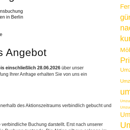
Fer
ionsbuchung
gü
en in Berlin
na
te
kur
as Angebot
Möb
Pr
is einschließlich 28.06.2026
über unser
Um
fung Ihrer Anfrage erhalten Sie von uns ein
Umzu
um
Umzug
nerhalb des Aktionszeitraums verbindlich gebucht und
Umzug
Um
Um
 verbindliche Buchung darstellt. Erst nach unserer