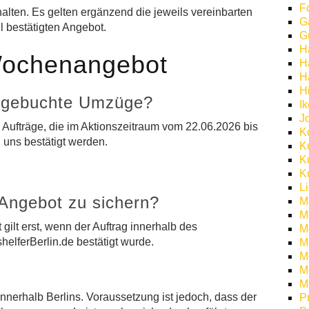
F
alten. Es gelten ergänzend die jeweils vereinbarten
G
 bestätigten Angebot.
G
H
Wochenangebot
H
H
H
ts gebuchte Umzüge?
I
J
 Aufträge, die im Aktionszeitraum vom 22.06.2026 bis
K
 uns bestätigt werden.
K
K
K
L
 Angebot zu sichern?
M
M
 gilt erst, wenn der Auftrag innerhalb des
M
elferBerlin.de bestätigt wurde.
M
Mö
M
M
 innerhalb Berlins. Voraussetzung ist jedoch, dass der
P