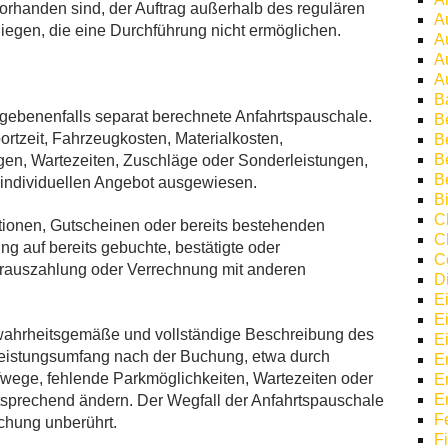
rhanden sind, der Auftrag außerhalb des regulären
A
iegen, die eine Durchführung nicht ermöglichen.
A
A
A
B
gegebenenfalls separat berechnete Anfahrtspauschale.
B
ortzeit, Fahrzeugkosten, Materialkosten,
Be
B
gen, Wartezeiten, Zuschläge oder Sonderleistungen,
B
m individuellen Angebot ausgewiesen.
Bi
C
tionen, Gutscheinen oder bereits bestehenden
C
g auf bereits gebuchte, bestätigte oder
C
arauszahlung oder Verrechnung mit anderen
D
E
E
 wahrheitsgemäße und vollständige Beschreibung des
E
Leistungsumfang nach der Buchung, etwa durch
E
fwege, fehlende Parkmöglichkeiten, Wartezeiten oder
E
E
tsprechend ändern. Der Wegfall der Anfahrtspauschale
F
chung unberührt.
F