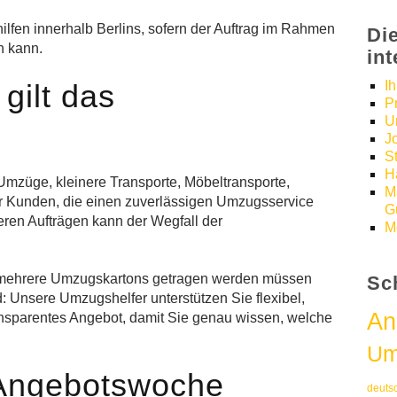
lfen innerhalb Berlins, sofern der Auftrag im Rahmen
Di
n kann.
in
gilt das
I
P
U
J
S
H
Umzüge, kleinere Transporte, Möbeltransporte,
M
ür Kunden, die einen zuverlässigen Umzugsservice
Gü
ren Aufträgen kann der Wegfall der
M
n, mehrere Umzugskartons getragen werden müssen
Sc
: Unsere Umzugshelfer unterstützen Sie flexibel,
An
transparentes Angebot, damit Sie genau wissen, welche
Um
r Angebotswoche
deuts