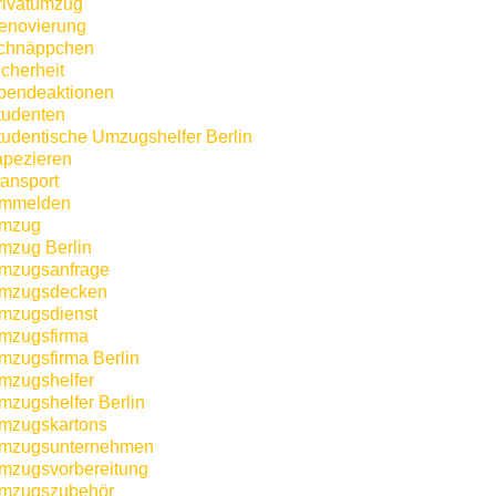
rivatumzug
enovierung
chnäppchen
icherheit
pendeaktionen
tudenten
tudentische Umzugshelfer Berlin
apezieren
ransport
mmelden
mzug
mzug Berlin
mzugsanfrage
mzugsdecken
mzugsdienst
mzugsfirma
mzugsfirma Berlin
mzugshelfer
mzugshelfer Berlin
mzugskartons
mzugsunternehmen
mzugsvorbereitung
mzugszubehör