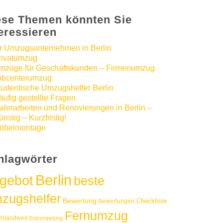
ese Themen könnten Sie
teressieren
hr Umzugsunternehmen in Berlin
rivatumzug
mzüge für Geschäftskunden – Firmenumzug
obcenterumzug
tudentische Umzugshelfer Berlin
äufig gestellte Fragen
alerarbeiten und Renovierungen in Berlin –
nstig – Kurzfristig!
öbelmontage
hlagwörter
Berlin
gebot
beste
zugshelfer
Bewertung
Checkliste
bewertungen
Fernumzug
chlandweit
Entrümpelung