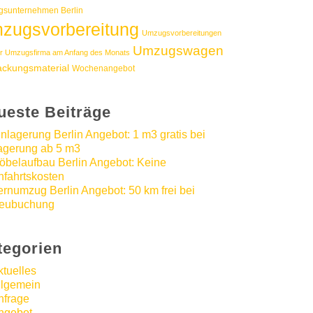
sunternehmen Berlin
zugsvorbereitung
Umzugsvorbereitungen
Umzugswagen
r Umzugsfirma am Anfang des Monats
ackungsmaterial
Wochenangebot
ueste Beiträge
inlagerung Berlin Angebot: 1 m3 gratis bei
agerung ab 5 m3
öbelaufbau Berlin Angebot: Keine
nfahrtskosten
ernumzug Berlin Angebot: 50 km frei bei
eubuchung
tegorien
ktuelles
llgemein
nfrage
ngebot