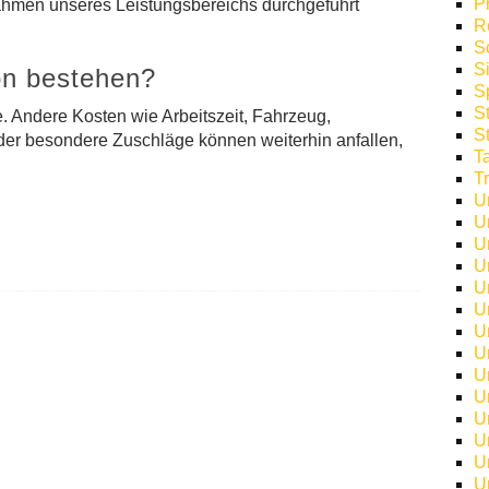
P
Rahmen unseres Leistungsbereichs durchgeführt
R
S
S
on bestehen?
S
S
le. Andere Kosten wie Arbeitszeit, Fahrzeug,
S
oder besondere Zuschläge können weiterhin anfallen,
T
T
U
U
U
U
U
U
U
U
U
U
U
U
U
U