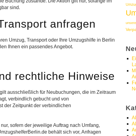
ie Buchung zustande. Die Aktion gilt nur, solange im
Umzug
bar sind.
Um
Transport anfragen
unsere
Verp
ren Umzug, Transport oder Ihre Umzugshilfe in Berlin
ellen Ihnen ein passendes Angebot.
Ne
E
L
M
d rechtliche Hinweise
A
F
N
ilt ausschließlich für Neubuchungen, die im Zeitraum
gt, verbindlich gebucht und von
t der Zeitpunkt der verbindlichen
Ka
A
A
 nur, sofern der jeweilige Auftrag nach Umfang,
A
 UmzugshelferBerlin.de behält sich vor, Anfragen
A