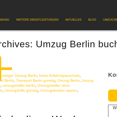
ANUNG
WEITERE DIENSTLEISTUNGEN
AKTUELLES
BLOG
UMZUGSK
rchives:
Umzug Berlin buc
Ko
günstiger Umzug Berlin
,
keine Anfahrtspauschale
,
rt Berlin
,
Transport Berlin günstig
,
Umzug Berlin
,
Umzug
n
,
umzugshelfer berlin
,
Umzugshelfer ohne
in
,
Umzugshilfe günstig
,
Umzugskosten sparen
,
We