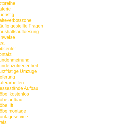
otoreihe
alerie
uenstig
alteverbotszone
äufig gestellte Fragen
aushaltsaufloesung
inweise
kea
obcenter
ontakt
undenmeinung
undenzufriedenheit
urzfristige Umzüge
ieferung
alerarbeiten
essestände Aufbau
öbel kostenlos
öbelaufbau
bellift
öbelmontage
ontageservice
reis