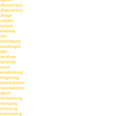
ufbauservice
ufbauservice
ufträge
usladen
auhaus
eiladung
rlin
esichtigung
ewertungen
lder
heckliste
heckliste
orona
ienstleistung
inlagerung
inpackservice
inpackservice
nglish
ntrümpelung
ntsorgung
ernumzug
irmenumzug