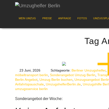
MEIN UMZUG
PREISE
ANFRAGE
FOTOS
UMZUGSPL
Tag A
23 Juni, 2026
Schlagworte:
Berliner Umzugshelfer
,
möbeltransport berlin
,
Sonderangebot Umzug Berlin
,
Transpo
Berlin Angebot
,
Umzug Berlin buchen
,
Umzugsangebot Berli
Anfahrtspauschale
,
UmzugshelferBerlin.de
,
Umzugshilfe Berl
umzugsservice berlin
Sonderangebot der Woche: