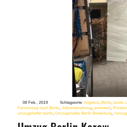
08 Feb., 2019
Schlagworte:
Angebot
,
Berlin
,
beste 
Fernumzug nach Berlin
,
Jobcenterumzug
,
preiswert
,
Privat
umzugshelfer berlin
,
Umzugshelfer Berlin Bewertung
,
Umzug