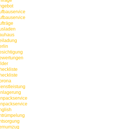
nfrage
ngebot
ufbauservice
ufbauservice
ufträge
usladen
auhaus
eiladung
rlin
esichtigung
ewertungen
lder
heckliste
heckliste
orona
ienstleistung
inlagerung
inpackservice
inpackservice
nglish
ntrümpelung
ntsorgung
ernumzug