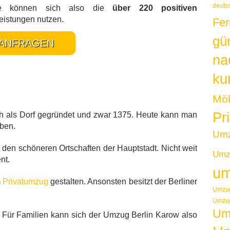
deuts
Sie können sich also die
über 220 positiven
eistungen nutzen.
Fer
gü
ANFRAGEN
na
kur
Möb
Pr
lich als Dorf gegründet und zwar 1375. Heute kann man
iben.
Um
 den schöneren Ortschaften der Hauptstadt. Nicht weit
Umzu
nt.
um
m
Privatumzug
gestalten. Ansonsten besitzt der Berliner
Umzug
Umzug
Um
n. Für Familien kann sich der Umzug Berlin Karow also