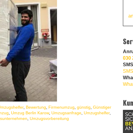
an
Ser
Anr
030 
SMS
SMS
Wha
What
Kun
Umzugshelfer
,
Bewertung
,
Firmenumzug
,
günstig
,
Günstiger
umzug
,
Umzug Berlin Karow
,
Umzugsanfrage
,
Umzugshelfer
,
sunternehmen
,
Umzugsvorbereitung