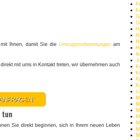
F
F
G
G
H
H
H
mit Ihnen, damit Sie die
Umzugsvorbereitungen
am
H
I
J
direkt mit ums in Kontakt treten, wir übernehmen auch
K
K
K
K
L
M
ANFRAGEN
M
M
 tun
M
Mö
nnen Sie direkt beginnen, sich in Ihrem neuen Leben
M
M