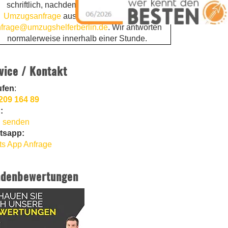
schriftlich, nachdem Sie die
kostenlose
Umzugsanfrage
ausgefüllt haben. Email:
frage@umzugshelferberlin.de
. Wir antworten
normalerweise innerhalb einer Stunde.
vice / Kontakt
ufen
:
209 164 89
:
 senden
tsapp:
s App Anfrage
denbewertungen