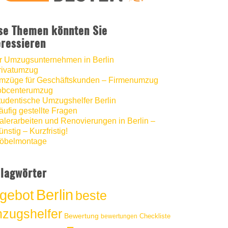
hat
5
von
5
Sternen |
1286
Umzugshelfer
Berlin
Bewertungen
auf
se Themen könnten Sie
werkenntdenBESTEN.de
eressieren
hr Umzugsunternehmen in Berlin
rivatumzug
mzüge für Geschäftskunden – Firmenumzug
obcenterumzug
tudentische Umzugshelfer Berlin
äufig gestellte Fragen
alerarbeiten und Renovierungen in Berlin –
nstig – Kurzfristig!
öbelmontage
lagwörter
Berlin
gebot
beste
zugshelfer
Bewertung
Checkliste
bewertungen