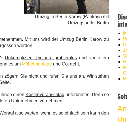
Die
Umzug in Berlin Karow (Pankow) mit
int
Umzugshelfer Berlin
I
P
ternehmen. Mit uns wird der Umzug Berlin Karow zu
U
ergessen werden.
J
S
en?
Unkompliziert, einfach, problemlos
und vor allem
H
 wenn es um
Möbelmontage
und Co. geht.
M
Gü
n zögern Sie nicht und rufen Sie uns an. Wir stehen
M
Seite.
Sch
r Ihnen einen
Kostenvoranschlag
unterbreiten. Denn so
anderen Unternehmen vornehmen.
An
. Worauf also warten, wenn es so einfach sein kann den
Um