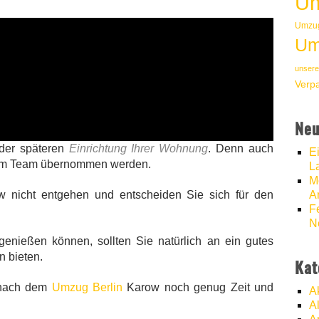
Um
Umzug
Um
unsere
Verp
Neu
 der späteren
Einrichtung Ihrer Wohnung
. Denn auch
E
em Team übernommen werden.
L
M
A
w nicht entgehen und entscheiden Sie sich für den
F
N
genießen können, sollten Sie natürlich an ein gutes
 bieten.
Kat
 nach dem
Umzug Berlin
Karow noch genug Zeit und
A
A