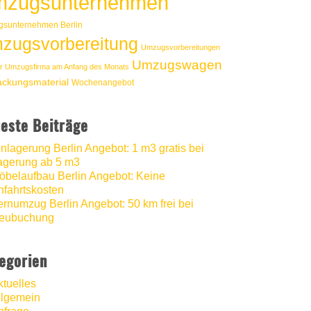
zugsunternehmen
sunternehmen Berlin
zugsvorbereitung
Umzugsvorbereitungen
Umzugswagen
r Umzugsfirma am Anfang des Monats
ackungsmaterial
Wochenangebot
este Beiträge
inlagerung Berlin Angebot: 1 m3 gratis bei
agerung ab 5 m3
öbelaufbau Berlin Angebot: Keine
nfahrtskosten
ernumzug Berlin Angebot: 50 km frei bei
eubuchung
egorien
ktuelles
llgemein