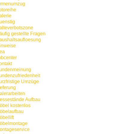
irmenumzug
otoreihe
alerie
uenstig
alteverbotszone
äufig gestellte Fragen
aushaltsaufloesung
inweise
kea
obcenter
ontakt
undenmeinung
undenzufriedenheit
urzfristige Umzüge
ieferung
alerarbeiten
essestände Aufbau
öbel kostenlos
öbelaufbau
bellift
öbelmontage
ontageservice