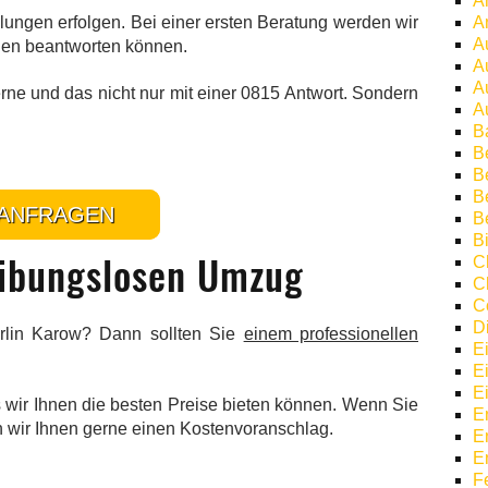
A
A
lungen erfolgen. Bei einer ersten Beratung werden wir
A
agen beantworten können.
A
A
rne und das nicht nur mit einer 0815 Antwort. Sondern
A
B
B
.
Be
B
ANFRAGEN
B
Bi
eibungslosen Umzug
C
C
C
D
rlin Karow? Dann sollten Sie
einem professionellen
E
E
E
wir Ihnen die besten Preise bieten können. Wenn Sie
E
n wir Ihnen gerne einen Kostenvoranschlag.
E
E
F