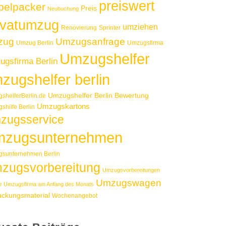
preiswert
elpacker
Preis
Neubuchung
ivatumzug
umziehen
Renovierung
Sprinter
zug
Umzugsanfrage
Umzug Berlin
Umzugsfirma
Umzugshelfer
gsfirma Berlin
zugshelfer berlin
Umzugshelfer Berlin Bewertung
shelferBerlin.de
Umzugskartons
shilfe Berlin
zugsservice
zugsunternehmen
sunternehmen Berlin
zugsvorbereitung
Umzugsvorbereitungen
Umzugswagen
r Umzugsfirma am Anfang des Monats
ackungsmaterial
Wochenangebot