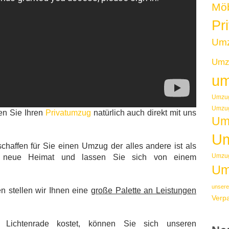
Möb
Pr
Um
Umzu
um
Umzug
Umzug
ten Sie Ihren
Privatumzug
natürlich auch direkt mit uns
Um
Um
chaffen für Sie einen Umzug der alles andere ist als
Umzug
re neue Heimat und lassen Sie sich von einem
Um
unsere
n stellen wir Ihnen eine
große Palette an Leistungen
Verp
chtenrade kostet, können Sie sich unseren