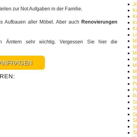
J
teilen zur Not Aufgaben in der Familie.
K
K
das Aufbauen aller Möbel. Aber auch
Renovierungen
K
K
L
M
 Ämtern sehr wichtig. Vergessen Sie hier die
M
M
M
ANFRAGEN
Mö
M
REN:
M
P
P
R
S
S
S
S
S
T