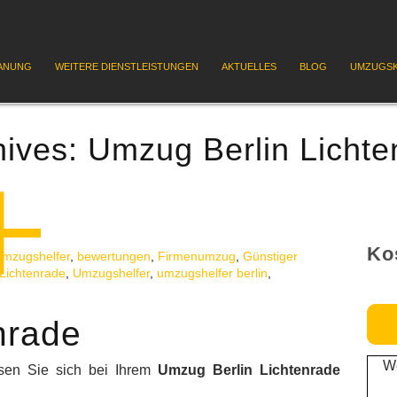
ANUNG
WEITERE DIENSTLEISTUNGEN
AKTUELLES
BLOG
UMZUGSK
hives:
Umzug Berlin Lichte
Ko
Umzugshelfer
,
bewertungen
,
Firmenumzug
,
Günstiger
Lichtenrade
,
Umzugshelfer
,
umzugshelfer berlin
,
nrade
We
sen Sie sich bei Ihrem
Umzug Berlin Lichtenrade