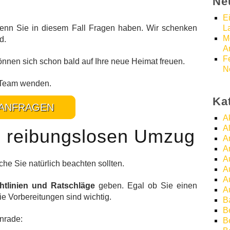
Ne
E
L
 wenn Sie in diesem Fall Fragen haben. Wir schenken
M
d.
A
F
önnen sich schon bald auf Ihre neue Heimat freuen.
N
r Team wenden.
Ka
ANFRAGEN
A
A
n reibungslosen Umzug
A
A
A
he Sie natürlich beachten sollten.
A
A
htlinien und Ratschläge
geben. Egal ob Sie einen
A
e Vorbereitungen sind wichtig.
B
B
enrade:
Be