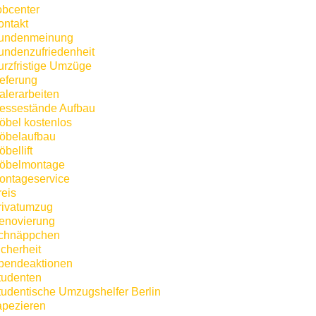
obcenter
ontakt
undenmeinung
undenzufriedenheit
urzfristige Umzüge
ieferung
alerarbeiten
essestände Aufbau
öbel kostenlos
öbelaufbau
bellift
öbelmontage
ontageservice
reis
rivatumzug
enovierung
chnäppchen
icherheit
pendeaktionen
tudenten
tudentische Umzugshelfer Berlin
apezieren