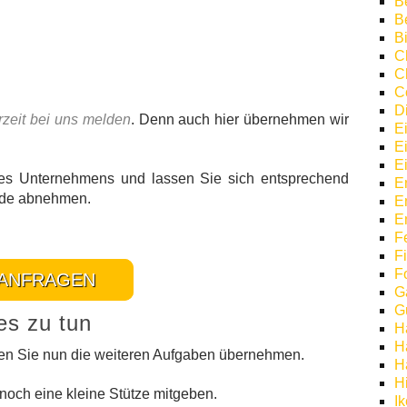
B
B
Bi
C
C
C
D
rzeit bei uns melden
. Denn auch hier übernehmen wir
E
E
E
s Unternehmens und lassen Sie sich entsprechend
E
rade abnehmen.
E
E
F
F
F
ANFRAGEN
G
G
es zu tun
H
H
nnen Sie nun die weiteren Aufgaben übernehmen.
H
H
noch eine kleine Stütze mitgeben.
I