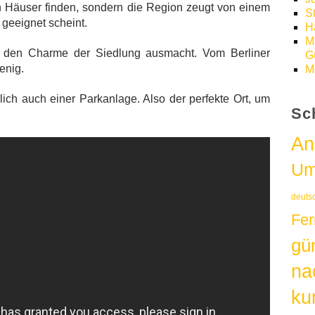
en Häuser finden, sondern die Region zeugt von einem
S
 geeignet scheint.
H
M
den Charme der Siedlung ausmacht. Vom Berliner
Gü
enig.
M
lich auch einer Parkanlage. Also der perfekte Ort, um
Sc
An
Um
deuts
Fer
gü
na
kur