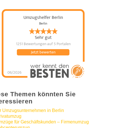
Umzugshelfer Berlin
Berlin
Sehr gut
1251 Bewertungen
auf 5 Portalen
Jetzt bewerten
06/2026
Umzugshelfer Berlin
hat
5
von
5
Sternen |
1251
Umzugshelfer
Berlin
Bewertungen
auf
werkenntdenBESTEN.de
ese Themen könnten Sie
teressieren
hr Umzugsunternehmen in Berlin
rivatumzug
mzüge für Geschäftskunden – Firmenumzug
obcenterumzug