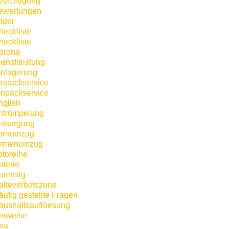
esichtigung
ewertungen
lder
heckliste
heckliste
orona
ienstleistung
inlagerung
inpackservice
inpackservice
nglish
ntrümpelung
ntsorgung
ernumzug
irmenumzug
otoreihe
alerie
uenstig
alteverbotszone
äufig gestellte Fragen
aushaltsaufloesung
inweise
kea