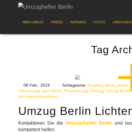
MEIN UMZUG
PREISE
ANFRAGE
FOTOS
UMZUGSPL
Tag Arc
08 Feb., 2019
Schlagworte:
Angebot
,
Berlin
,
beste 
Fernumzug nach Berlin
,
Privatumzug
,
Umzug
,
Umzug Berlin 
Umzugsunternehmen
Umzug Berlin Lichte
Kontaktieren Sie die
Umzugshelfer Berlin
und las
kompetent helfen.