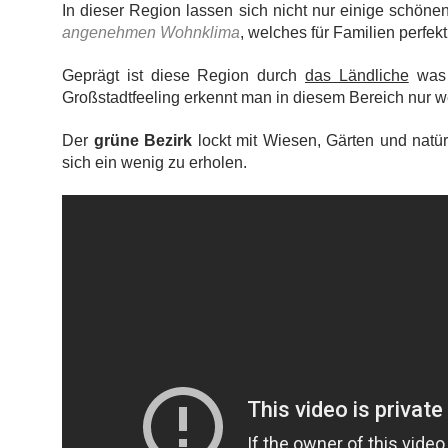
In dieser Region lassen sich nicht nur einige schön
angenehmen Wohnklima
, welches für Familien perfekt
Geprägt ist diese Region durch
das Ländliche
was 
Großstadtfeeling erkennt man in diesem Bereich nur w
Der
grüne Bezirk
lockt mit Wiesen, Gärten und natür
sich ein wenig zu erholen.