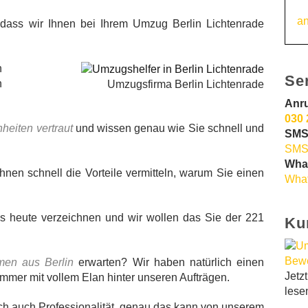
an
 dass wir Ihnen bei Ihrem Umzug Berlin Lichtenrade
n
Se
n
Umzugsfirma Berlin Lichtenrade
Anr
030 
heiten vertraut
und wissen genau wie Sie schnell und
SMS
SMS
Wha
nen schnell die Vorteile vermitteln, warum Sie einen
What
s heute verzeichnen und wir wollen das Sie der 221
Ku
en aus Berlin
erwarten? Wir haben natürlich einen
Jetz
mer mit vollem Elan hinter unseren Aufträgen.
lese
ch auch Professionalität, genau das kann von unserem