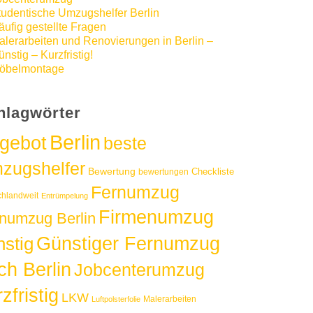
tudentische Umzugshelfer Berlin
äufig gestellte Fragen
alerarbeiten und Renovierungen in Berlin –
nstig – Kurzfristig!
öbelmontage
hlagwörter
Berlin
gebot
beste
zugshelfer
Bewertung
Checkliste
bewertungen
Fernumzug
chlandweit
Entrümpelung
Firmenumzug
numzug Berlin
Günstiger Fernumzug
nstig
ch Berlin
Jobcenterumzug
zfristig
LKW
Malerarbeiten
Luftpolsterfolie