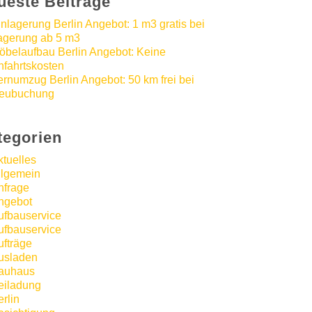
ueste Beiträge
inlagerung Berlin Angebot: 1 m3 gratis bei
agerung ab 5 m3
öbelaufbau Berlin Angebot: Keine
nfahrtskosten
ernumzug Berlin Angebot: 50 km frei bei
eubuchung
tegorien
ktuelles
llgemein
nfrage
ngebot
ufbauservice
ufbauservice
ufträge
usladen
auhaus
eiladung
rlin