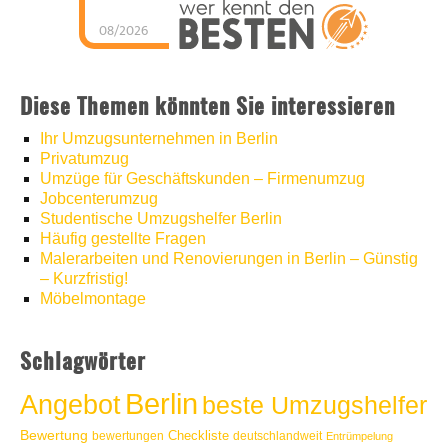
08/2026
Umzugshelfer Berlin
hat
5
von
5
Sternen |
1286
Umzugshelfer
Berlin
Bewertungen
auf
Diese Themen könnten Sie interessieren
werkenntdenBESTEN.de
Ihr Umzugsunternehmen in Berlin
Privatumzug
Umzüge für Geschäftskunden – Firmenumzug
Jobcenterumzug
Studentische Umzugshelfer Berlin
Häufig gestellte Fragen
Malerarbeiten und Renovierungen in Berlin – Günstig
– Kurzfristig!
Möbelmontage
Schlagwörter
Berlin
Angebot
beste Umzugshelfer
Bewertung
Checkliste
bewertungen
deutschlandweit
Entrümpelung