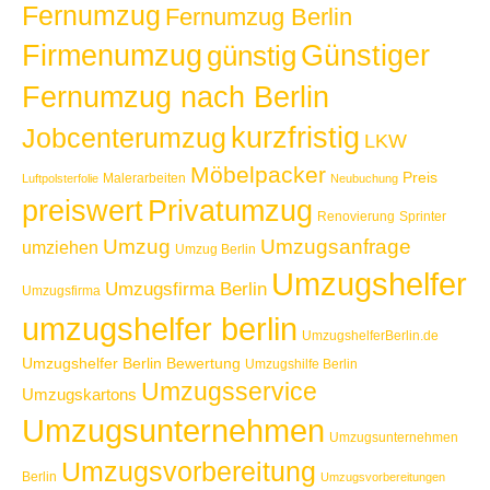
Fernumzug
Fernumzug Berlin
Günstiger
Firmenumzug
günstig
Fernumzug nach Berlin
kurzfristig
Jobcenterumzug
LKW
Möbelpacker
Preis
Malerarbeiten
Luftpolsterfolie
Neubuchung
Privatumzug
preiswert
Renovierung
Sprinter
Umzug
Umzugsanfrage
umziehen
Umzug Berlin
Umzugshelfer
Umzugsfirma Berlin
Umzugsfirma
umzugshelfer berlin
UmzugshelferBerlin.de
Umzugshelfer Berlin Bewertung
Umzugshilfe Berlin
Umzugsservice
Umzugskartons
Umzugsunternehmen
Umzugsunternehmen
Umzugsvorbereitung
Berlin
Umzugsvorbereitungen