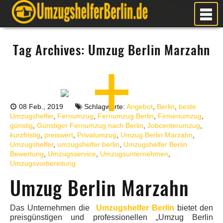
MEIN UMZUG
Tag Archives:
Umzug Berlin Marzahn
PREISE
ANFRAGE
FOTOS
UMZUGSPLANUNG
08 Feb., 2019
Schlagworte:
Angebot
,
Berlin
,
beste
WEITERE DIENSTLEISTUNGEN
Umzugshelfer
,
Fernumzug
,
Fernumzug Berlin
,
Firmenumzug
,
günstig
,
Günstiger Fernumzug nach Berlin
,
Jobcenterumzug
,
AKTUELLES
kurzfristig
,
preiswert
,
Privatumzug
,
Umzug Berlin Marzahn
,
Umzugshelfer
,
umzugshelfer berlin
,
Umzugshelfer Berlin
BLOG
Bewertung
,
Umzugsservice
,
Umzugsunternehmen
,
Umzugsvorbereitung
UMZUGSKOSTEN RECHNER
Umzug Berlin Marzahn
KUNDENMEINUNGEN
Das Unternehmen die
Umzugshelfer Berlin
bietet den
preisgünstigen und professionellen „Umzug Berlin