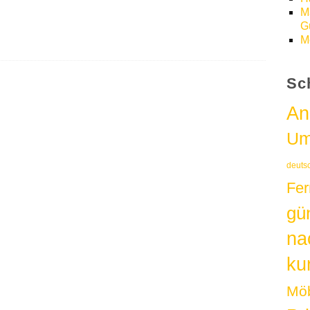
M
Gü
M
Sc
An
Um
deuts
Fer
gü
na
kur
Möb