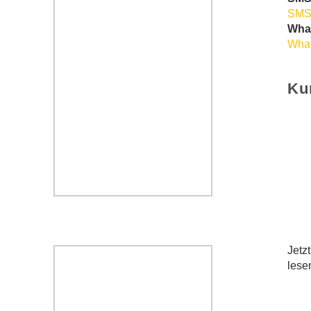
SMS
Wha
What
Ku
Jetz
lese