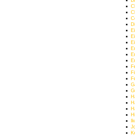
Bi
C
C
C
D
E
E
E
E
E
E
F
F
F
G
G
H
H
H
H
I
J
K