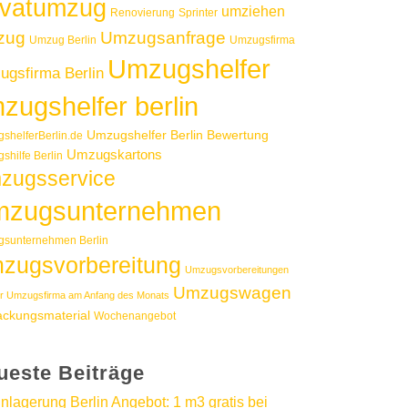
ivatumzug
umziehen
Renovierung
Sprinter
zug
Umzugsanfrage
Umzug Berlin
Umzugsfirma
Umzugshelfer
gsfirma Berlin
zugshelfer berlin
Umzugshelfer Berlin Bewertung
shelferBerlin.de
Umzugskartons
shilfe Berlin
zugsservice
zugsunternehmen
sunternehmen Berlin
zugsvorbereitung
Umzugsvorbereitungen
Umzugswagen
r Umzugsfirma am Anfang des Monats
ackungsmaterial
Wochenangebot
ueste Beiträge
inlagerung Berlin Angebot: 1 m3 gratis bei