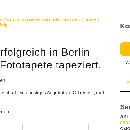
ig
,
Günstig Tapezieren
,
kurzfristig
,
preiswert
,
Preiswert
istig
Ko
folgreich in Berlin
ototapete tapeziert.
We
ten.
an
einbart, ein günstiges Angebot vor Ort erstellt, und
Se
eden.
Anr
030 
SMS