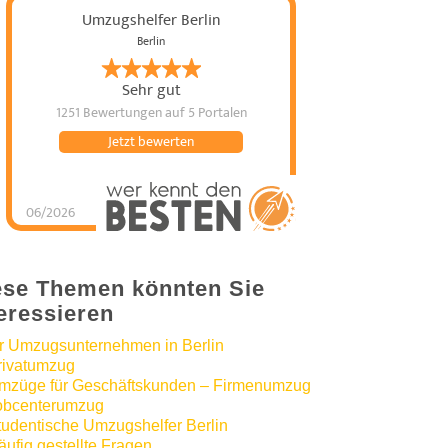
Umzugshelfer Berlin
Berlin
Sehr gut
1251 Bewertungen
auf 5 Portalen
Jetzt bewerten
06/2026
Umzugshelfer Berlin
hat
5
von
5
Sternen |
1251
Umzugshelfer
Berlin
Bewertungen
auf
werkenntdenBESTEN.de
ese Themen könnten Sie
teressieren
hr Umzugsunternehmen in Berlin
rivatumzug
mzüge für Geschäftskunden – Firmenumzug
obcenterumzug
tudentische Umzugshelfer Berlin
äufig gestellte Fragen