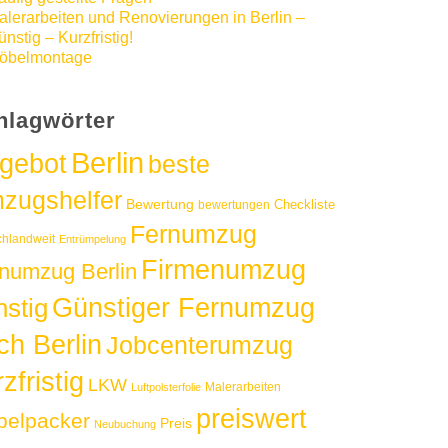
alerarbeiten und Renovierungen in Berlin –
nstig – Kurzfristig!
öbelmontage
hlagwörter
Berlin
gebot
beste
zugshelfer
Bewertung
Checkliste
bewertungen
Fernumzug
chlandweit
Entrümpelung
Firmenumzug
numzug Berlin
Günstiger Fernumzug
nstig
ch Berlin
Jobcenterumzug
zfristig
LKW
Malerarbeiten
Luftpolsterfolie
preiswert
elpacker
Preis
Neubuchung