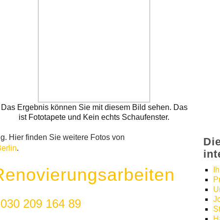
Das Ergebnis können Sie mit diesem Bild sehen. Das
ist Fototapete und Kein echts Schaufenster.
. Hier finden Sie weitere Fotos von
Di
erlin
.
in
Renovierungsarbeiten
I
P
U
J
:
030 209 164 89
S
H