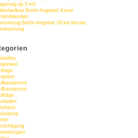
agerung ab 5 m3
öbelaufbau Berlin Angebot: Keine
nfahrtskosten
ernumzug Berlin Angebot: 50 km frei bei
eubuchung
tegorien
ktuelles
llgemein
nfrage
ngebot
ufbauservice
ufbauservice
ufträge
usladen
auhaus
eiladung
rlin
esichtigung
ewertungen