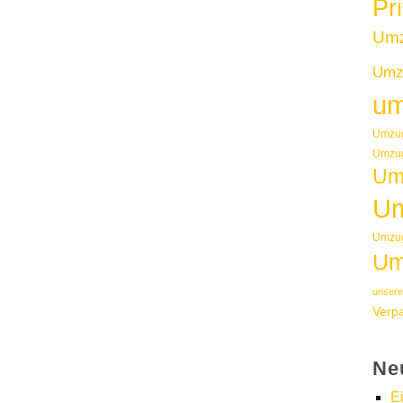
Pr
Um
Umzu
um
Umzug
Umzug
Um
Um
Umzug
Um
unsere
Verp
Ne
E