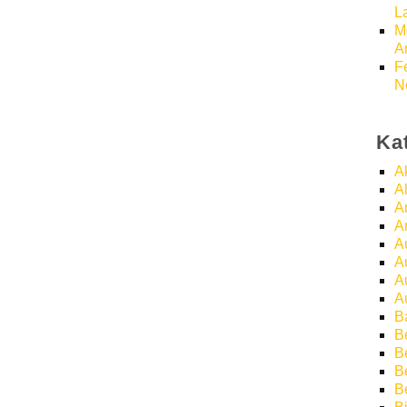
L
M
A
F
N
Ka
A
A
A
A
A
A
A
A
B
B
Be
B
B