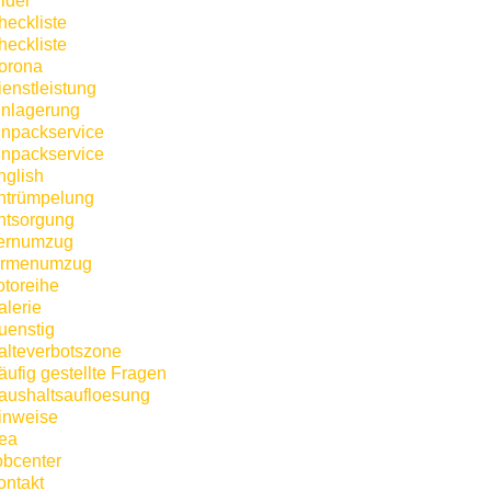
lder
heckliste
heckliste
orona
ienstleistung
inlagerung
inpackservice
inpackservice
nglish
ntrümpelung
ntsorgung
ernumzug
irmenumzug
otoreihe
alerie
uenstig
alteverbotszone
äufig gestellte Fragen
aushaltsaufloesung
inweise
kea
obcenter
ontakt