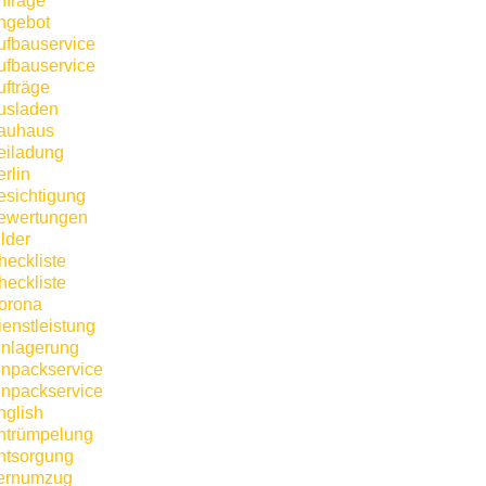
nfrage
ngebot
ufbauservice
ufbauservice
ufträge
usladen
auhaus
eiladung
rlin
esichtigung
ewertungen
lder
heckliste
heckliste
orona
ienstleistung
inlagerung
inpackservice
inpackservice
nglish
ntrümpelung
ntsorgung
ernumzug