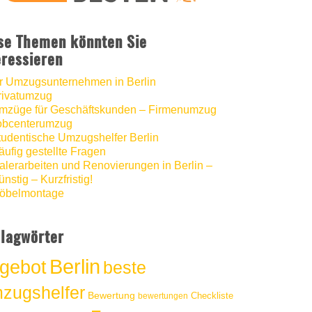
hat
5
von
5
Sternen |
1286
Umzugshelfer
Berlin
Bewertungen
auf
se Themen könnten Sie
werkenntdenBESTEN.de
eressieren
hr Umzugsunternehmen in Berlin
rivatumzug
mzüge für Geschäftskunden – Firmenumzug
obcenterumzug
tudentische Umzugshelfer Berlin
äufig gestellte Fragen
alerarbeiten und Renovierungen in Berlin –
nstig – Kurzfristig!
öbelmontage
lagwörter
Berlin
gebot
beste
zugshelfer
Bewertung
Checkliste
bewertungen