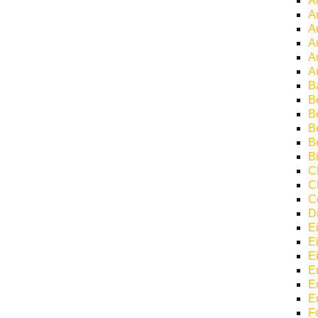
A
A
A
A
A
A
B
B
Be
B
B
Bi
C
C
C
D
E
E
E
E
E
E
F