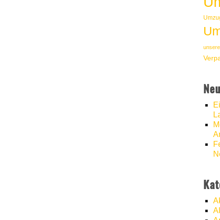
Um
Umzug
Um
unsere
Verp
Neu
E
L
M
A
F
N
Kat
A
A