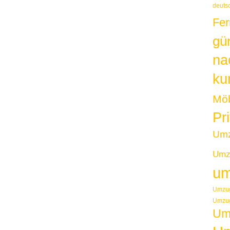
deuts
Fer
gü
na
kur
Möb
Pr
Um
Umzu
um
Umzug
Umzug
Um