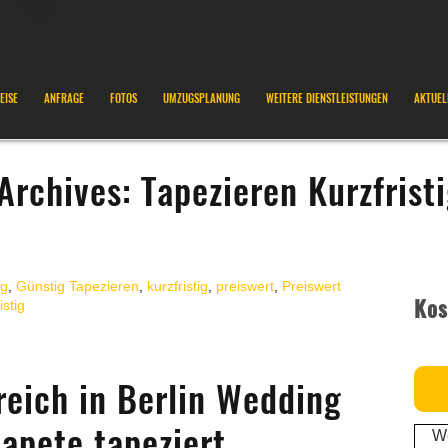
EISE
ANFRAGE
FOTOS
UMZUGSPLANUNG
WEITERE DIENSTLEISTUNGEN
AKTUEL
Archives:
Tapezieren Kurzfrist
ig
,
Günstig Tapezieren
,
kurzfristig
,
preiswert
,
Preiswert
Kos
istig
reich in Berlin Wedding
apete tapeziert.
We