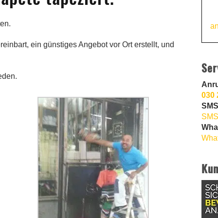
ten.
an
einbart, ein günstiges Angebot vor Ort erstellt, und
Ser
eden.
Anr
030 
SMS
SMS
Wha
What
Kun