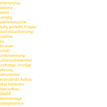
irmenumzug
otoreihe
alerie
uenstig
alteverbotszone
äufig gestellte Fragen
aushaltsaufloesung
inweise
kea
obcenter
ontakt
undenmeinung
undenzufriedenheit
urzfristige Umzüge
ieferung
alerarbeiten
essestände Aufbau
öbel kostenlos
öbelaufbau
bellift
öbelmontage
ontageservice