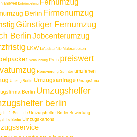
Fernumzug
chlandweit
Entrümpelung
Firmenumzug
numzug Berlin
Günstiger Fernumzug
nstig
ch Berlin
Jobcenterumzug
zfristig
LKW
Malerarbeiten
Luftpolsterfolie
preiswert
elpacker
Preis
Neubuchung
ivatumzug
umziehen
Renovierung
Sprinter
zug
Umzugsanfrage
Umzug Berlin
Umzugsfirma
Umzugshelfer
gsfirma Berlin
zugshelfer berlin
Umzugshelfer Berlin Bewertung
shelferBerlin.de
Umzugskartons
shilfe Berlin
zugsservice