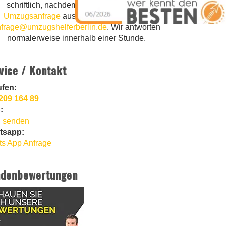
schriftlich, nachdem Sie die
kostenlose
Umzugsanfrage
ausgefüllt haben. Email:
frage@umzugshelferberlin.de
. Wir antworten
normalerweise innerhalb einer Stunde.
vice / Kontakt
ufen
:
209 164 89
:
 senden
tsapp:
s App Anfrage
denbewertungen