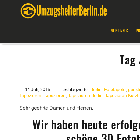
MEIN UMZUG
PR
Tag 
14 Juli, 2015
Schlagworte:
Berlin
,
Fototapete
,
günst
Tapezieren
,
Tapezieren
,
Tapezieren Berlin
,
Tapezieren Kurzfr
Sehr geehrte Damen und Herren,
Wir haben heute erfolg
schöne 3D Fotot