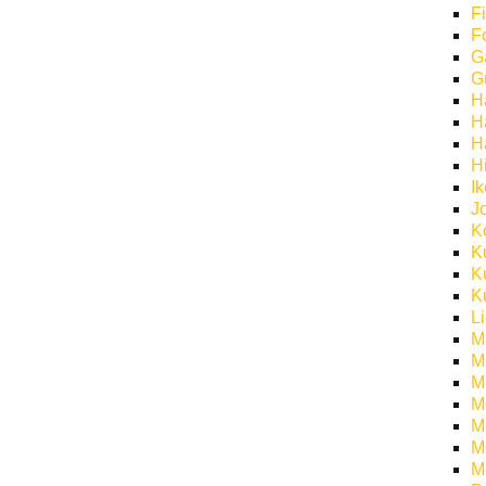
F
F
G
G
H
H
H
H
I
J
K
K
K
K
L
M
M
M
M
Mö
M
M