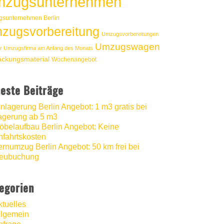
zugsunternehmen
sunternehmen Berlin
zugsvorbereitung
Umzugsvorbereitungen
Umzugswagen
r Umzugsfirma am Anfang des Monats
ackungsmaterial
Wochenangebot
este Beiträge
inlagerung Berlin Angebot: 1 m3 gratis bei
agerung ab 5 m3
öbelaufbau Berlin Angebot: Keine
nfahrtskosten
ernumzug Berlin Angebot: 50 km frei bei
eubuchung
egorien
ktuelles
llgemein