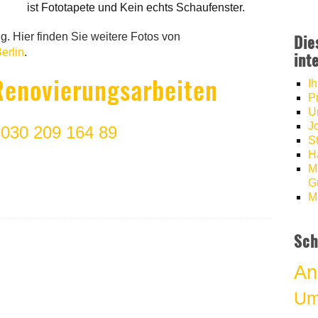
ist Fototapete und Kein echts Schaufenster.
. Hier finden Sie weitere Fotos von
Die
erlin
.
int
Renovierungsarbeiten
I
P
U
J
:
030 209 164 89
S
H
M
Gü
M
Sch
An
Um