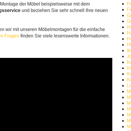
F
e Montage der Möbel beispielsweise mit dem
F
sservice
und beziehen Sie sehr schnell Ihre neuen
G
G
H
gen wir mit unseren Möbelmontagen für die einfache
H
ten Fragen
finden Sie viele lesenswerte Informationen.
H
H
I
J
K
K
K
K
L
M
M
M
M
Mö
M
M