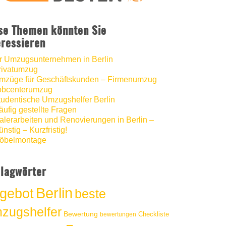
hat
5
von
5
Sternen |
1251
Umzugshelfer
Berlin
Bewertungen
auf
se Themen könnten Sie
werkenntdenBESTEN.de
eressieren
hr Umzugsunternehmen in Berlin
rivatumzug
mzüge für Geschäftskunden – Firmenumzug
obcenterumzug
tudentische Umzugshelfer Berlin
äufig gestellte Fragen
alerarbeiten und Renovierungen in Berlin –
nstig – Kurzfristig!
öbelmontage
lagwörter
Berlin
gebot
beste
zugshelfer
Bewertung
Checkliste
bewertungen