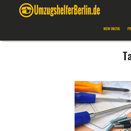
MEIN UMZUG
PR
T