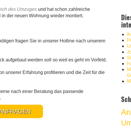
reich des Umzuges
und hat schon zahlreiche
in der neuen Wohnung wieder montiert.
Die
int
I
P
nötigen fragen Sie in unserer Hotline nach unserem
U
J
S
k aufgebaut werden soll so weit es geht im Vorfeld.
H
M
 unserer Erfahrung profitieren und die Zeit für die
Gü
M
 gerne nach einer Beratung das passende
Sch
.
An
ANFRAGEN
Um