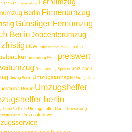
Fernumzug
chlandweit
Entrümpelung
Firmenumzug
numzug Berlin
Günstiger Fernumzug
nstig
ch Berlin
Jobcenterumzug
zfristig
LKW
Malerarbeiten
Luftpolsterfolie
preiswert
elpacker
Preis
Neubuchung
ivatumzug
umziehen
Renovierung
Sprinter
zug
Umzugsanfrage
Umzug Berlin
Umzugsfirma
Umzugshelfer
gsfirma Berlin
zugshelfer berlin
Umzugshelfer Berlin Bewertung
shelferBerlin.de
Umzugskartons
shilfe Berlin
zugsservice