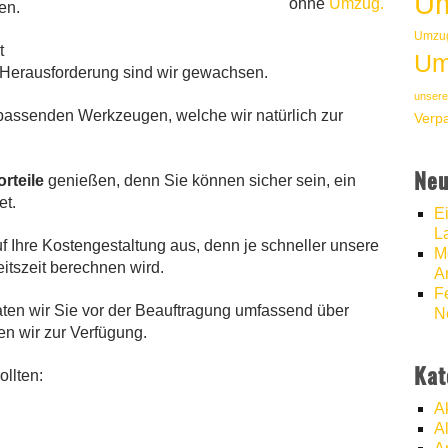
Um
ohne
Umzug.
en.
Umzug
t
Um
 Herausforderung sind wir gewachsen.
unsere
passenden Werkzeugen, welche wir natürlich zur
Verp
Neu
orteile
genießen, denn Sie können sicher sein, ein
et.
E
L
uf Ihre Kostengestaltung aus, denn je schneller unsere
M
eitszeit berechnen wird.
A
F
aten wir Sie vor der Beauftragung umfassend über
N
en wir zur Verfügung.
Kat
llten:
A
A