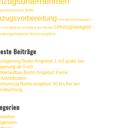
zugsunternehmen
sunternehmen Berlin
zugsvorbereitung
Umzugsvorbereitungen
Umzugswagen
r Umzugsfirma am Anfang des Monats
ackungsmaterial
Wochenangebot
este Beiträge
inlagerung Berlin Angebot: 1 m3 gratis bei
agerung ab 5 m3
öbelaufbau Berlin Angebot: Keine
nfahrtskosten
ernumzug Berlin Angebot: 50 km frei bei
eubuchung
egorien
ktuelles
llgemein