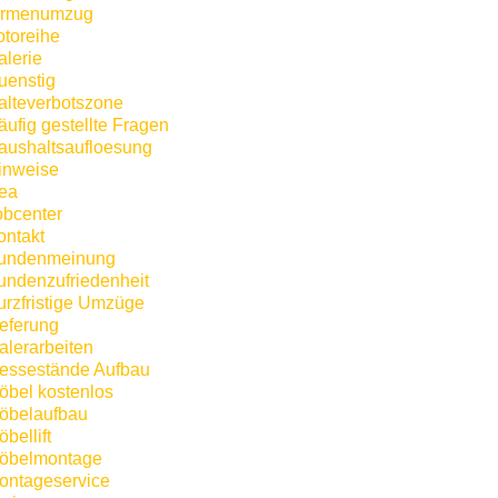
irmenumzug
otoreihe
alerie
uenstig
alteverbotszone
äufig gestellte Fragen
aushaltsaufloesung
inweise
kea
obcenter
ontakt
undenmeinung
undenzufriedenheit
urzfristige Umzüge
ieferung
alerarbeiten
essestände Aufbau
öbel kostenlos
öbelaufbau
bellift
öbelmontage
ontageservice