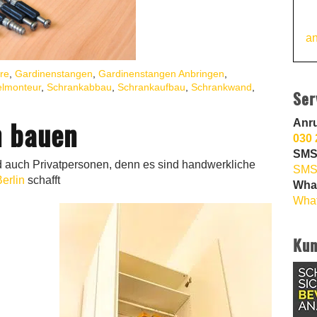
an
re
,
Gardinenstangen
,
Gardinenstangen Anbringen
,
lmonteur
,
Schrankabbau
,
Schrankaufbau
,
Schrankwand
,
Ser
Anr
 bauen
030 
SMS
 auch Privatpersonen, denn es sind handwerkliche
SMS
erlin
schafft
Wha
What
Kun