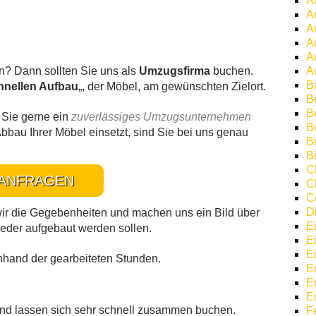
A
A
A
A
A
n? Dann sollten Sie uns als
Umzugsfirma
buchen.
A
B
hnellen Aufbau
„, der Möbel, am gewünschten Zielort.
B
Be
 Sie gerne ein
zuverlässiges Umzugsunternehmen
B
bbau Ihrer Möbel einsetzt, sind Sie bei uns genau
B
Bi
C
ANFRAGEN
C
C
D
r die Gegebenheiten und machen uns ein Bild über
E
eder aufgebaut werden sollen.
E
E
nhand der gearbeiteten Stunden.
E
E
E
und lassen sich sehr schnell zusammen buchen.
F