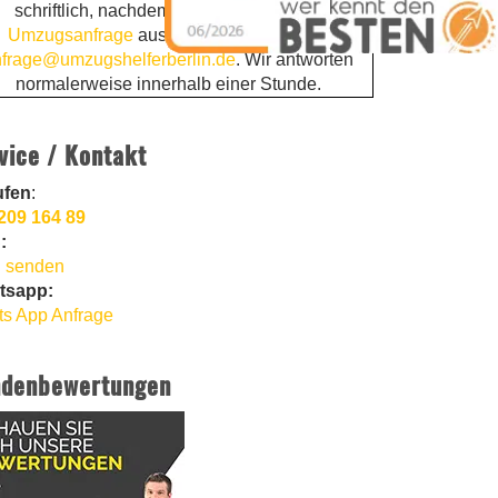
schriftlich, nachdem Sie die
kostenlose
Umzugsanfrage
ausgefüllt haben. Email:
frage@umzugshelferberlin.de
. Wir antworten
normalerweise innerhalb einer Stunde.
vice / Kontakt
ufen
:
209 164 89
:
 senden
tsapp:
s App Anfrage
denbewertungen