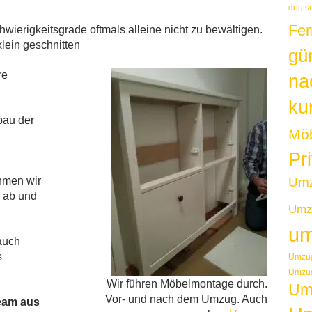
deuts
Fer
wierigkeitsgrade oftmals alleine nicht zu bewältigen.
lein geschnitten
gü
re
na
kur
bau der
Möb
Pr
Um
hmen wir
l ab und
Umzu
um
auch
s
Umzug
Umzug
Wir führen Möbelmontage durch.
Um
Vor- und nach dem Umzug. Auch
eam aus