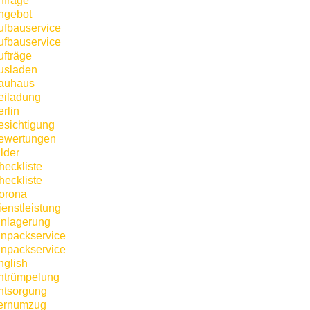
nfrage
ngebot
ufbauservice
ufbauservice
ufträge
usladen
auhaus
eiladung
rlin
esichtigung
ewertungen
lder
heckliste
heckliste
orona
ienstleistung
inlagerung
inpackservice
inpackservice
nglish
ntrümpelung
ntsorgung
ernumzug