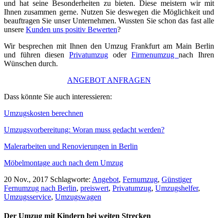
und hat seine Besonderheiten zu bieten. Diese meistern wir mit
Ihnen zusammen gerne. Nutzen Sie deswegen die Möglichkeit und
beauftragen Sie unser Unternehmen. Wussten Sie schon das fast alle
unsere
Kunden uns positiv Bewerten
?
Wir besprechen mit Ihnen den Umzug Frankfurt am Main Berlin
und führen diesen
Privatumzug
oder
Firmenumzug
nach Ihren
Wünschen durch.
ANGEBOT ANFRAGEN
Dass könnte Sie auch interessieren:
Umzugskosten berechnen
Umzugsvorbereitung: Woran muss gedacht werden?
Malerarbeiten und Renovierungen in Berlin
Möbelmontage auch nach dem Umzug
20 Nov., 2017
Schlagworte:
Angebot
,
Fernumzug
,
Günstiger
Fernumzug nach Berlin
,
preiswert
,
Privatumzug
,
Umzugshelfer
,
Umzugsservice
,
Umzugswagen
Der Umzug mit Kindern bei weiten Strecken