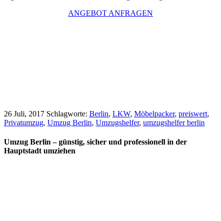
ANGEBOT ANFRAGEN
26 Juli, 2017
Schlagworte:
Berlin
,
LKW
,
Möbelpacker
,
preiswert
,
Privatumzug
,
Umzug Berlin
,
Umzugshelfer
,
umzugshelfer berlin
Umzug Berlin – günstig, sicher und professionell in der
Hauptstadt umziehen