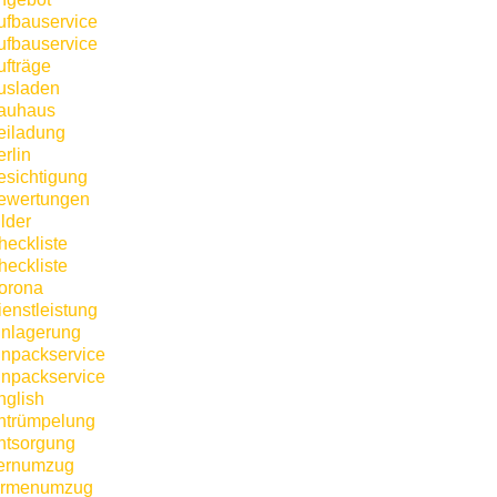
ufbauservice
ufbauservice
ufträge
usladen
auhaus
eiladung
rlin
esichtigung
ewertungen
lder
heckliste
heckliste
orona
ienstleistung
inlagerung
inpackservice
inpackservice
nglish
ntrümpelung
ntsorgung
ernumzug
irmenumzug