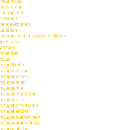
rivatumzug
enovierung
chnäppchen
icherheit
pendeaktionen
tudenten
tudentische Umzugshelfer Berlin
apezieren
ransport
mmelden
mzug
mzug Berlin
mzugsanfrage
mzugsdecken
mzugsdienst
mzugsfirma
mzugsfirma Berlin
mzugshelfer
mzugshelfer Berlin
mzugskartons
mzugsunternehmen
mzugsvorbereitung
mzugszubehör