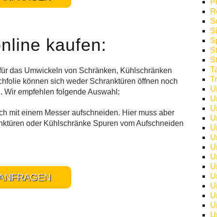
P
R
S
S
online kaufen:
S
S
S
T
 für das Umwickeln von Schränken, Kühlschränken
T
hfolie können sich weder Schranktüren öffnen noch
U
n. Wir empfehlen folgende Auswahl:
U
U
ch mit einem Messer aufschneiden. Hier muss aber
U
hranktüren oder Kühlschränke Spuren vom Aufschneiden
U
U
U
U
U
ANFRAGEN
U
U
U
U
U