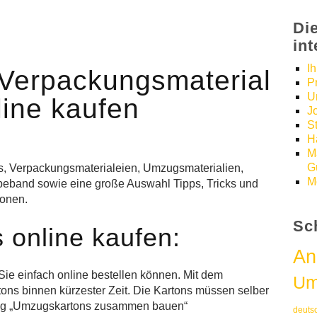
Di
in
I
Verpackungsmaterial
P
U
line kaufen
J
S
H
M
Gü
s, Verpackungsmaterialeien, Umzugsmaterialien,
M
lebeband sowie eine große Auswahl Tipps, Tricks und
honen.
Sc
online kaufen:
An
Sie einfach online bestellen können. Mit dem
Um
tons binnen kürzester Zeit. Die Kartons müssen selber
ung „Umzugskartons zusammen bauen“
deuts