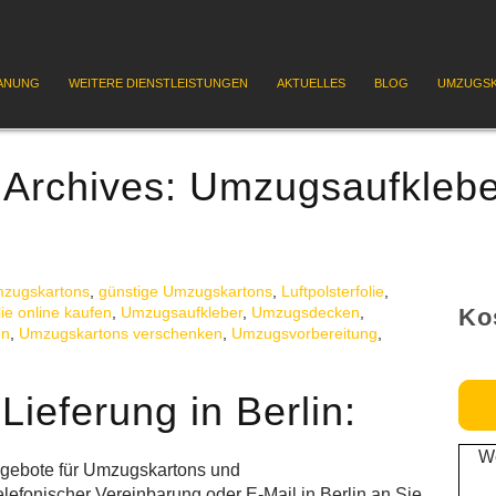
ANUNG
WEITERE DIENSTLEISTUNGEN
AKTUELLES
BLOG
UMZUGSK
 Archives:
Umzugsaufklebe
mzugskartons
,
günstige Umzugskartons
,
Luftpolsterfolie
,
lie online kaufen
,
Umzugsaufkleber
,
Umzugsdecken
,
Ko
en
,
Umzugskartons verschenken
,
Umzugsvorbereitung
,
ieferung in Berlin:
We
ngebote für Umzugskartons und
elefonischer Vereinbarung oder E-Mail in Berlin an Sie