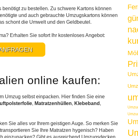
Fer
benötigt zu bestellen. Zu schwere Kartons können
 benötigte und auch gebrauchte Umzugskartons können
gü
as schont die Umwelt und den Geldbeutel.
na
? Erhalten Sie sofort Ihr kostenloses Angebot:
kur
ANFRAGEN
Möb
Pr
Um
lien online kaufen:
Umzu
um
m Umzug selbst einpacken. Hier finden Sie eine
uftpolsterfolie
,
Matratzenhüllen
,
Klebeband
,
Umzug
Umzug
Um
n Sie alles vor Ihrem geistigen Auge. So merken Sie
 transportieren Sie Ihre Matratzen hygenisch? Haben
Um
tlich einzupacken? Gibt es ausreichend Umzugsdecken