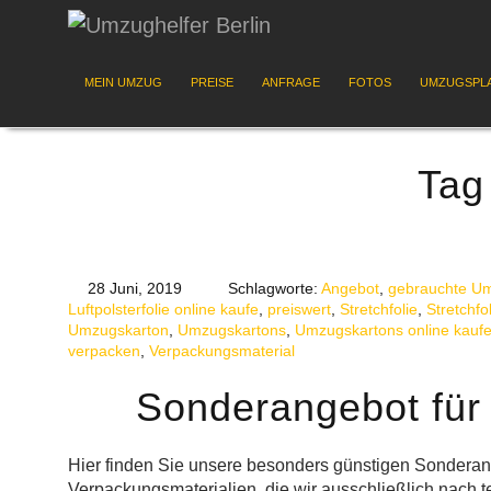
MEIN UMZUG
PREISE
ANFRAGE
FOTOS
UMZUGSPL
Tag
28 Juni, 2019
Schlagworte:
Angebot
,
gebrauchte U
Luftpolsterfolie online kaufe
,
preiswert
,
Stretchfolie
,
Stretchfo
Umzugskarton
,
Umzugskartons
,
Umzugskartons online kauf
verpacken
,
Verpackungsmaterial
Sonderangebot für L
Hier finden Sie unsere besonders günstigen Sondera
Verpackungsmaterialien, die wir ausschließlich nach t