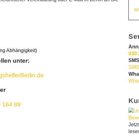
an
Se
Anr
ng Abhängigkeit)
030 
llen unter:
SMS
SMS
Wha
helferBerlin.de
What
er
Ku
 164 89
Jetz
lese