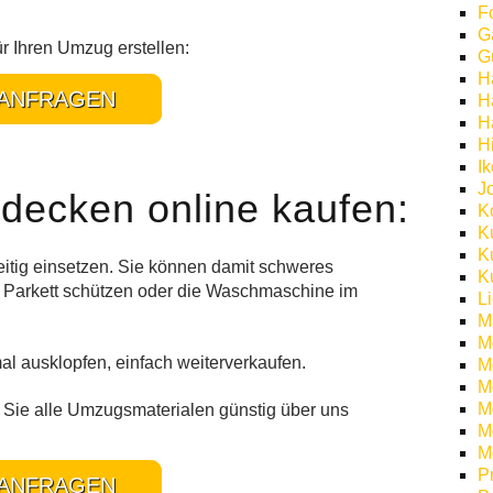
F
G
ür Ihren Umzug erstellen:
G
H
ANFRAGEN
H
H
H
I
J
ecken online kaufen:
K
K
K
eitig einsetzen. Sie können damit schweres
K
 Parkett schützen oder die Waschmaschine im
L
M
M
 ausklopfen, einfach weiterverkaufen.
M
M
Mö
Sie alle Umzugsmaterialen günstig über uns
M
M
P
ANFRAGEN