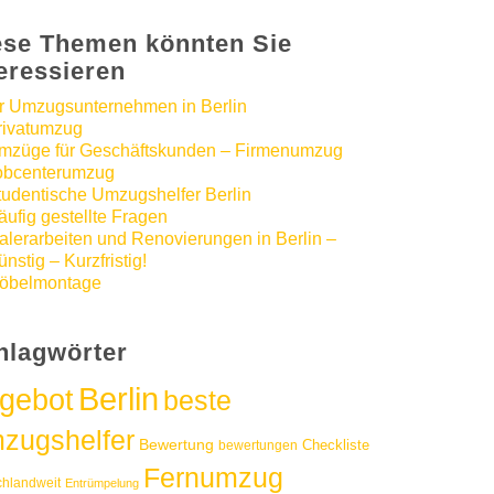
ese Themen könnten Sie
teressieren
hr Umzugsunternehmen in Berlin
rivatumzug
mzüge für Geschäftskunden – Firmenumzug
obcenterumzug
tudentische Umzugshelfer Berlin
äufig gestellte Fragen
alerarbeiten und Renovierungen in Berlin –
nstig – Kurzfristig!
öbelmontage
hlagwörter
Berlin
gebot
beste
zugshelfer
Bewertung
Checkliste
bewertungen
Fernumzug
chlandweit
Entrümpelung