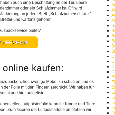
 haben auch eine Beschriftung an der Tür. Leere
A
erzimmer oder ein Schlafzimmer ist. Oft wird
A
 Markierung an jedem Brett: „Schlafzimmerschrank“
A
Bretter und Kartons gehören.
A
B
Auspackservice bietet?
B
Be
B
ANFRAGEN
B
Bi
C
C
e online kaufen:
C
D
E
 einzupacken, hochwertige Möbel zu schützen und es
E
in der Folie mit den Fingern zerdrückt. Wir haben für
E
E
ucht und hier aufgelistet:
E
E
hersteller! Luftpolsterfolie kann für Kinder und Tiere
F
ben. Zum fixieren der Luftpolsterfolie empfehlen wir
F