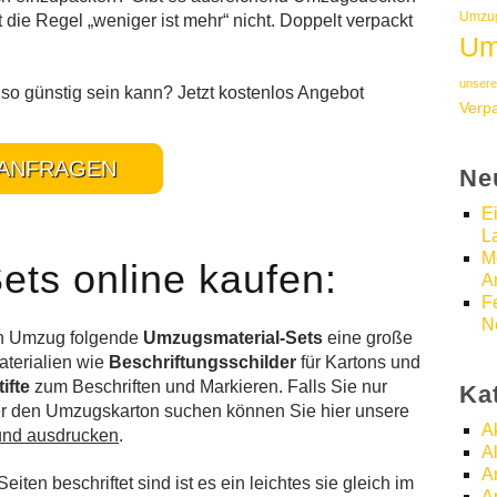
Umzug
die Regel „weniger ist mehr“ nicht. Doppelt verpackt
Um
unsere
so günstig sein kann? Jetzt kostenlos Angebot
Verp
ANFRAGEN
Ne
E
L
M
ts online kaufen:
A
F
N
en Umzug folgende
Umzugsmaterial-Sets
eine große
aterialien wie
Beschriftungsschilder
für Kartons und
tifte
zum Beschriften und Markieren. Falls Sie nur
Ka
der den Umzugskarton suchen können Sie hier unsere
A
und ausdrucken
.
A
A
iten beschriftet sind ist es ein leichtes sie gleich im
A