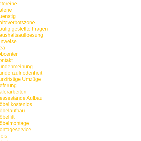
otoreihe
alerie
uenstig
alteverbotszone
äufig gestellte Fragen
aushaltsaufloesung
inweise
kea
obcenter
ontakt
undenmeinung
undenzufriedenheit
urzfristige Umzüge
ieferung
alerarbeiten
essestände Aufbau
öbel kostenlos
öbelaufbau
bellift
öbelmontage
ontageservice
reis