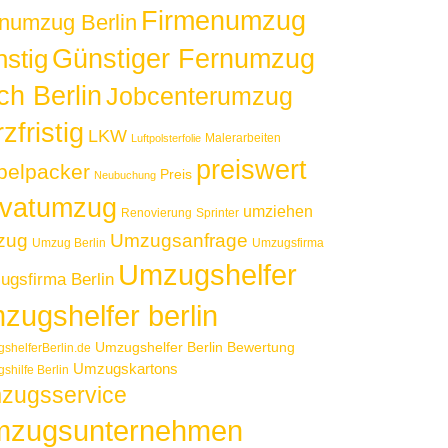
Firmenumzug
numzug Berlin
Günstiger Fernumzug
nstig
ch Berlin
Jobcenterumzug
zfristig
LKW
Malerarbeiten
Luftpolsterfolie
preiswert
elpacker
Preis
Neubuchung
ivatumzug
umziehen
Renovierung
Sprinter
zug
Umzugsanfrage
Umzug Berlin
Umzugsfirma
Umzugshelfer
gsfirma Berlin
zugshelfer berlin
Umzugshelfer Berlin Bewertung
shelferBerlin.de
Umzugskartons
shilfe Berlin
zugsservice
zugsunternehmen