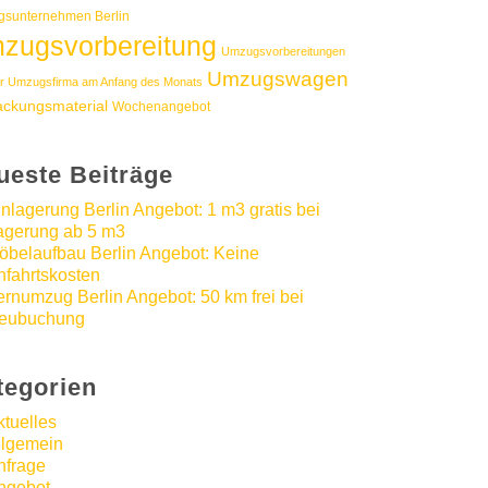
sunternehmen Berlin
zugsvorbereitung
Umzugsvorbereitungen
Umzugswagen
r Umzugsfirma am Anfang des Monats
ackungsmaterial
Wochenangebot
ueste Beiträge
inlagerung Berlin Angebot: 1 m3 gratis bei
agerung ab 5 m3
öbelaufbau Berlin Angebot: Keine
nfahrtskosten
ernumzug Berlin Angebot: 50 km frei bei
eubuchung
tegorien
ktuelles
llgemein
nfrage
ngebot