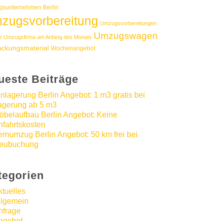
sunternehmen Berlin
zugsvorbereitung
Umzugsvorbereitungen
Umzugswagen
r Umzugsfirma am Anfang des Monats
ackungsmaterial
Wochenangebot
ueste Beiträge
inlagerung Berlin Angebot: 1 m3 gratis bei
agerung ab 5 m3
öbelaufbau Berlin Angebot: Keine
nfahrtskosten
ernumzug Berlin Angebot: 50 km frei bei
eubuchung
tegorien
ktuelles
llgemein
nfrage
ngebot