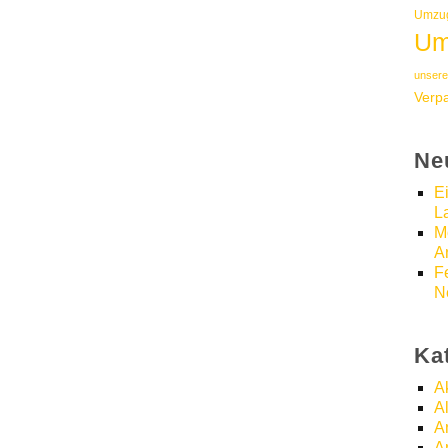
Umzug
Um
unsere
Verp
Ne
E
L
M
A
F
N
Ka
A
A
A
A