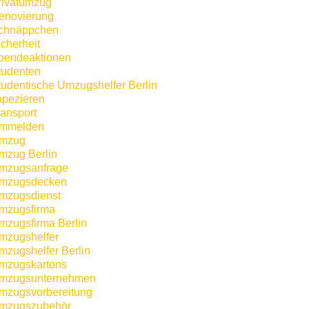
rivatumzug
enovierung
chnäppchen
icherheit
pendeaktionen
tudenten
tudentische Umzugshelfer Berlin
apezieren
ransport
mmelden
mzug
mzug Berlin
mzugsanfrage
mzugsdecken
mzugsdienst
mzugsfirma
mzugsfirma Berlin
mzugshelfer
mzugshelfer Berlin
mzugskartons
mzugsunternehmen
mzugsvorbereitung
mzugszubehör