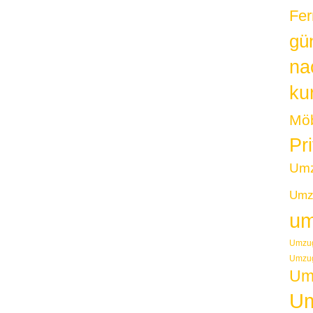
Fer
gü
na
kur
Möb
Pr
Um
Umzu
um
Umzug
Umzug
Um
Um