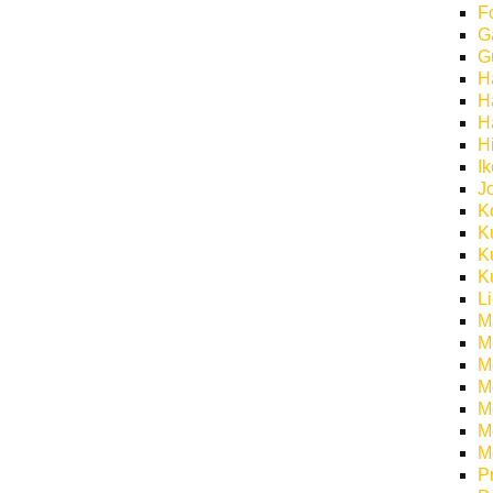
F
G
G
H
H
H
H
I
J
K
K
K
K
L
M
M
M
M
Mö
M
M
P