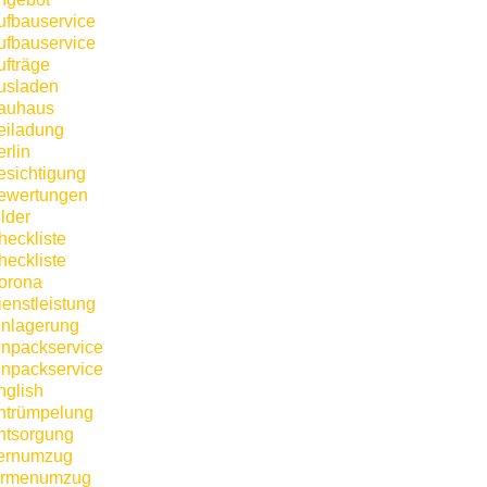
ufbauservice
ufbauservice
ufträge
usladen
auhaus
eiladung
rlin
esichtigung
ewertungen
lder
heckliste
heckliste
orona
ienstleistung
inlagerung
inpackservice
inpackservice
nglish
ntrümpelung
ntsorgung
ernumzug
irmenumzug