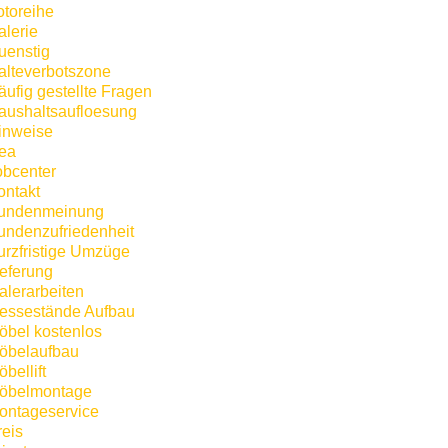
otoreihe
alerie
uenstig
alteverbotszone
äufig gestellte Fragen
aushaltsaufloesung
inweise
kea
obcenter
ontakt
undenmeinung
undenzufriedenheit
urzfristige Umzüge
ieferung
alerarbeiten
essestände Aufbau
öbel kostenlos
öbelaufbau
bellift
öbelmontage
ontageservice
reis