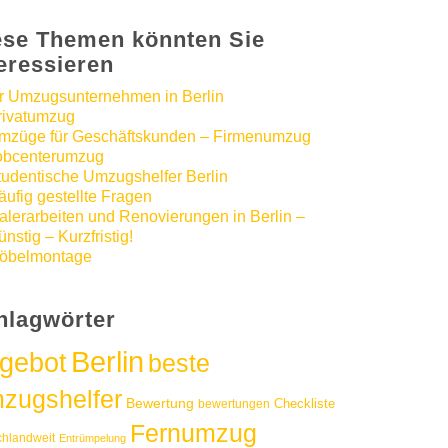
ese Themen könnten Sie
teressieren
hr Umzugsunternehmen in Berlin
rivatumzug
mzüge für Geschäftskunden – Firmenumzug
obcenterumzug
tudentische Umzugshelfer Berlin
äufig gestellte Fragen
alerarbeiten und Renovierungen in Berlin –
nstig – Kurzfristig!
öbelmontage
hlagwörter
Berlin
gebot
beste
zugshelfer
Bewertung
Checkliste
bewertungen
Fernumzug
chlandweit
Entrümpelung