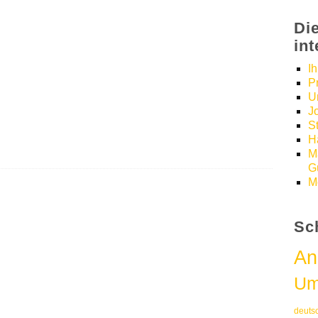
Di
in
I
P
U
J
S
H
M
Gü
M
Sc
An
Um
deuts