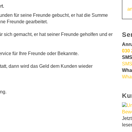
rt.
an
tunden für seine Freunde gebucht, er hat die Summe
ine Freunde gearbeitet.
Se
r sich gemacht, er hat seiner Freunde geholfen und er
Anr
030 
vice für Ihre Freunde oder Bekannte.
SMS
SMS
statt, dann wird das Geld dem Kunden wieder
Wha
What
ung.
Ku
Jetz
lese