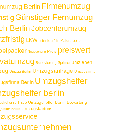
Firmenumzug
numzug Berlin
Günstiger Fernumzug
nstig
ch Berlin
Jobcenterumzug
zfristig
LKW
Malerarbeiten
Luftpolsterfolie
preiswert
elpacker
Preis
Neubuchung
ivatumzug
umziehen
Renovierung
Sprinter
zug
Umzugsanfrage
Umzug Berlin
Umzugsfirma
Umzugshelfer
gsfirma Berlin
zugshelfer berlin
Umzugshelfer Berlin Bewertung
shelferBerlin.de
Umzugskartons
shilfe Berlin
zugsservice
zugsunternehmen