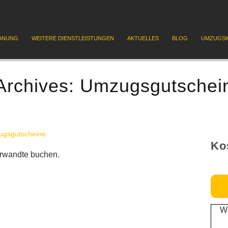
ANUNG
WEITERE DIENSTLEISTUNGEN
AKTUELLES
BLOG
UMZUGSK
Archives:
Umzugsgutschei
gsgutscheine
Ko
erwandte buchen.
We