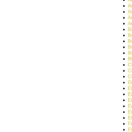
A
A
A
A
B
B
Be
B
B
Bi
C
C
C
D
E
E
E
E
E
E
F
F