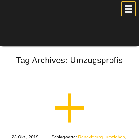
MEIN UMZUG
Tag Archives:
Umzugsprofis
PREISE
ANFRAGE
FOTOS
UMZUGSPLANUNG
WEITERE DIENSTLEISTUNGEN
AKTUELLES
BLOG
UMZUGSKOSTEN RECHNER
23 Okt., 2019
Schlagworte:
Renovierung
,
umziehen
,