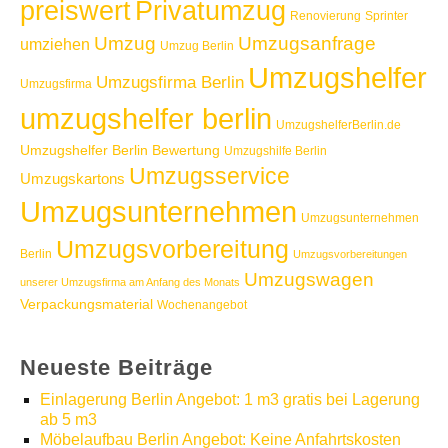
Privatumzug
preiswert
Renovierung
Sprinter
Umzug
Umzugsanfrage
umziehen
Umzug Berlin
Umzugshelfer
Umzugsfirma Berlin
Umzugsfirma
umzugshelfer berlin
UmzugshelferBerlin.de
Umzugshelfer Berlin Bewertung
Umzugshilfe Berlin
Umzugsservice
Umzugskartons
Umzugsunternehmen
Umzugsunternehmen
Umzugsvorbereitung
Berlin
Umzugsvorbereitungen
Umzugswagen
unserer Umzugsfirma am Anfang des Monats
Verpackungsmaterial
Wochenangebot
Neueste Beiträge
Einlagerung Berlin Angebot: 1 m3 gratis bei Lagerung
ab 5 m3
Möbelaufbau Berlin Angebot: Keine Anfahrtskosten