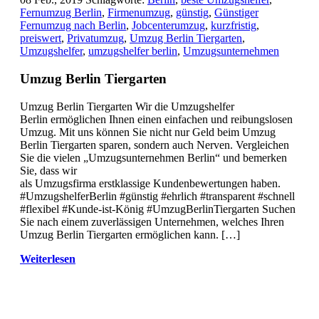
Fernumzug Berlin
,
Firmenumzug
,
günstig
,
Günstiger
Fernumzug nach Berlin
,
Jobcenterumzug
,
kurzfristig
,
preiswert
,
Privatumzug
,
Umzug Berlin Tiergarten
,
Umzugshelfer
,
umzugshelfer berlin
,
Umzugsunternehmen
Umzug Berlin Tiergarten
Umzug Berlin Tiergarten Wir die Umzugshelfer
Berlin ermöglichen Ihnen einen einfachen und reibungslosen
Umzug. Mit uns können Sie nicht nur Geld beim Umzug
Berlin Tiergarten sparen, sondern auch Nerven. Vergleichen
Sie die vielen „Umzugsunternehmen Berlin“ und bemerken
Sie, dass wir
als Umzugsfirma erstklassige Kundenbewertungen haben.
#UmzugshelferBerlin #günstig #ehrlich #transparent #schnell
#flexibel #Kunde-ist-König #UmzugBerlinTiergarten Suchen
Sie nach einem zuverlässigen Unternehmen, welches Ihren
Umzug Berlin Tiergarten ermöglichen kann. […]
Weiterlesen