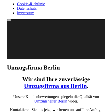
Cookie-Richtlinie
Datenschutz
Impressum
Mein Umzug
Preise
Umzugsfirma Berlin
Anfrage
Fotos
Wir sind Ihre zuverlässige
Umzugsplanung
weitere Dienstleistungen
Umzugsfirma aus Berlin
.
Aktuelles
Blog
Unsere Kundenbewertungen spiegeln die Qualität von
Umzugskosten Rechner
Umzugshelfer Berlin
wider.
Kundenmeinungen
Kontaktieren Sie uns jetzt, wir freuen uns auf Ihre Anfrage