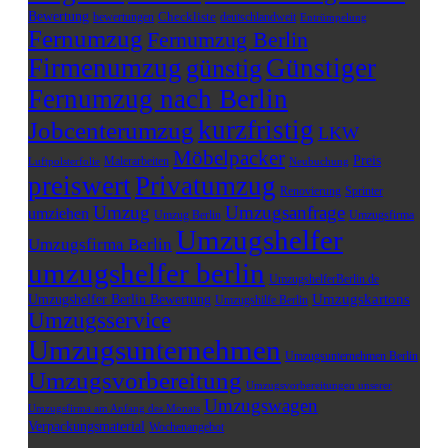
Bewertung
Checkliste
bewertungen
deutschlandweit
Entrümpelung
Fernumzug
Fernumzug Berlin
Firmenumzug
Günstiger
günstig
Fernumzug nach Berlin
kurzfristig
Jobcenterumzug
LKW
Möbelpacker
Preis
Malerarbeiten
Luftpolsterfolie
Neubuchung
preiswert
Privatumzug
Sprinter
Renovierung
Umzug
Umzugsanfrage
umziehen
Umzugsfirma
Umzug Berlin
Umzugshelfer
Umzugsfirma Berlin
umzugshelfer berlin
UmzugshelferBerlin.de
Umzugskartons
Umzugshelfer Berlin Bewertung
Umzugshilfe Berlin
Umzugsservice
Umzugsunternehmen
Umzugsunternehmen Berlin
Umzugsvorbereitung
Umzugsvorbereitungen unserer
Umzugswagen
Umzugsfirma am Anfang des Monats
Verpackungsmaterial
Wochenangebot