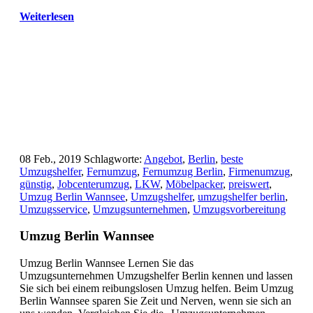
Weiterlesen
08 Feb., 2019
Schlagworte:
Angebot
,
Berlin
,
beste
Umzugshelfer
,
Fernumzug
,
Fernumzug Berlin
,
Firmenumzug
,
günstig
,
Jobcenterumzug
,
LKW
,
Möbelpacker
,
preiswert
,
Umzug Berlin Wannsee
,
Umzugshelfer
,
umzugshelfer berlin
,
Umzugsservice
,
Umzugsunternehmen
,
Umzugsvorbereitung
Umzug Berlin Wannsee
Umzug Berlin Wannsee Lernen Sie das
Umzugsunternehmen Umzugshelfer Berlin kennen und lassen
Sie sich bei einem reibungslosen Umzug helfen. Beim Umzug
Berlin Wannsee sparen Sie Zeit und Nerven, wenn sie sich an