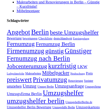
Malerarbeiten und Renovierungen in Berlin – Günstig
– Kurzfristig!
Möbelmontage
Schlagwörter
Berlin
Angebot
beste Umzugshelfer
Bewertung
Checkliste
bewertungen
deutschlandweit
Entrümpelung
Fernumzug
Fernumzug Berlin
Firmenumzug
Günstiger
günstig
Fernumzug nach Berlin
kurzfristig
Jobcenterumzug
LKW
Möbelpacker
Preis
Malerarbeiten
Luftpolsterfolie
Neubuchung
preiswert
Privatumzug
Sprinter
Renovierung
Umzug
Umzugsanfrage
umziehen
Umzugsfirma
Umzug Berlin
Umzugshelfer
Umzugsfirma Berlin
umzugshelfer berlin
UmzugshelferBerlin.de
Umzugskartons
Umzugshelfer Berlin Bewertung
Umzugshilfe Berlin