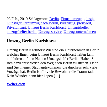
08 Feb., 2019
Schlagworte:
Berlin
,
Firmenumzug
,
günstig
,
Günstiger Fernumzug nach Berlin
,
kurzfristig
,
preiswert
,
Privatumzug
,
Umzug Berlin Karlshorst
,
Umzugshelfer
,
umzugshelfer berlin
,
Umzugsservice
,
Umzugsunternehmen
Umzug Berlin Karlshorst
Umzug Berlin Karlshorst Wir sind ein Unternehmen in Berlin
welches Ihnen beim Umzug Berlin Karlshorst helfen kann
und hören auf den Namen Umzugshelfer Berlin. Haben Sie
sich dazu entschieden den Weg nach Berlin zu suchen. Dann
sind Sie in einer Stadt angekommen, die durchaus sehr viele
Vorzüge hat. Berlin ist für viele Bewohner die Traumstadt.
Kein Wunder, denn hier liegen […]
Weiterlesen