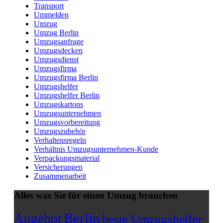
Transport
Ummelden
Umzug
Umzug Berlin
Umzugsanfrage
Umzugsdecken
Umzugsdienst
Umzugsfirma
Umzugsfirma Berlin
Umzugshelfer
Umzugshelfer Berlin
Umzugskartons
Umzugsunternehmen
Umzugsvorbereitung
Umzugszubehör
Verhaltensregeln
Verhältnis Umzugsunternehmen-Kunde
Verpackungsmaterial
Versicherungen
Zusammenarbeit
Alles was Sie für einen Umzug brauchen
Berlin
Angebot
beste Umzugshelfer