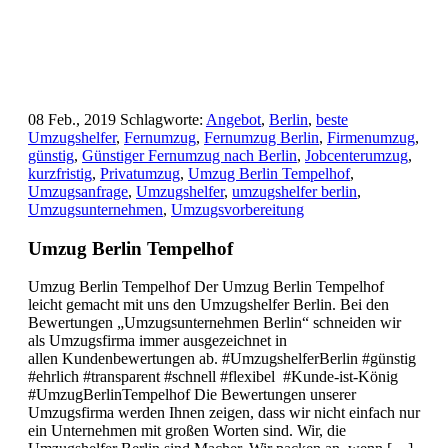
08 Feb., 2019
Schlagworte:
Angebot
,
Berlin
,
beste
Umzugshelfer
,
Fernumzug
,
Fernumzug Berlin
,
Firmenumzug
,
günstig
,
Günstiger Fernumzug nach Berlin
,
Jobcenterumzug
,
kurzfristig
,
Privatumzug
,
Umzug Berlin Tempelhof
,
Umzugsanfrage
,
Umzugshelfer
,
umzugshelfer berlin
,
Umzugsunternehmen
,
Umzugsvorbereitung
Umzug Berlin Tempelhof
Umzug Berlin Tempelhof Der Umzug Berlin Tempelhof
leicht gemacht mit uns den Umzugshelfer Berlin. Bei den
Bewertungen „Umzugsunternehmen Berlin“ schneiden wir
als Umzugsfirma immer ausgezeichnet in
allen Kundenbewertungen ab. #UmzugshelferBerlin #günstig
#ehrlich #transparent #schnell #flexibel #Kunde-ist-König
#UmzugBerlinTempelhof Die Bewertungen unserer
Umzugsfirma werden Ihnen zeigen, dass wir nicht einfach nur
ein Unternehmen mit großen Worten sind. Wir, die