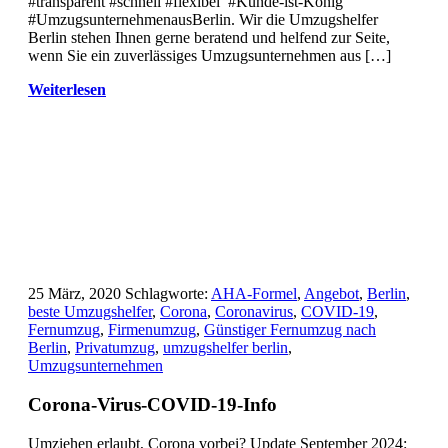
#transparent #schnell #flexibel #Kunde-ist-König
#UmzugsunternehmenausBerlin. Wir die Umzugshelfer
Berlin stehen Ihnen gerne beratend und helfend zur Seite,
wenn Sie ein zuverlässiges Umzugsunternehmen aus […]
Weiterlesen
25 März, 2020
Schlagworte:
AHA-Formel
,
Angebot
,
Berlin
,
beste Umzugshelfer
,
Corona
,
Coronavirus
,
COVID-19
,
Fernumzug
,
Firmenumzug
,
Günstiger Fernumzug nach
Berlin
,
Privatumzug
,
umzugshelfer berlin
,
Umzugsunternehmen
Corona-Virus-COVID-19-Info
Umziehen erlaubt, Corona vorbei? Update September 2024: