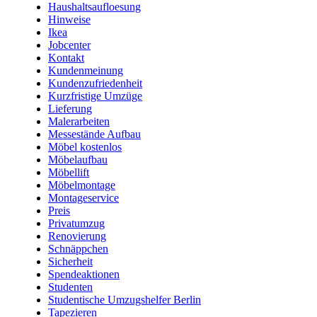
Haushaltsaufloesung
Hinweise
Ikea
Jobcenter
Kontakt
Kundenmeinung
Kundenzufriedenheit
Kurzfristige Umzüge
Lieferung
Malerarbeiten
Messestände Aufbau
Möbel kostenlos
Möbelaufbau
Möbellift
Möbelmontage
Montageservice
Preis
Privatumzug
Renovierung
Schnäppchen
Sicherheit
Spendeaktionen
Studenten
Studentische Umzugshelfer Berlin
Tapezieren