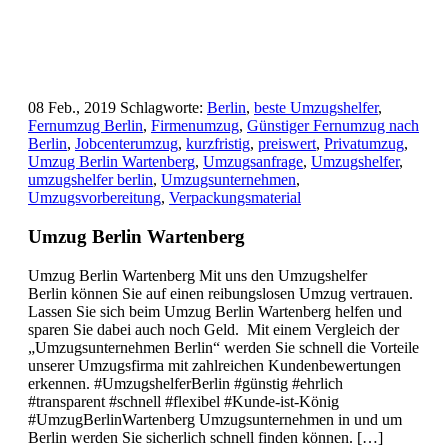
08 Feb., 2019
Schlagworte:
Berlin
,
beste Umzugshelfer
,
Fernumzug Berlin
,
Firmenumzug
,
Günstiger Fernumzug nach
Berlin
,
Jobcenterumzug
,
kurzfristig
,
preiswert
,
Privatumzug
,
Umzug Berlin Wartenberg
,
Umzugsanfrage
,
Umzugshelfer
,
umzugshelfer berlin
,
Umzugsunternehmen
,
Umzugsvorbereitung
,
Verpackungsmaterial
Umzug Berlin Wartenberg
Umzug Berlin Wartenberg Mit uns den Umzugshelfer
Berlin können Sie auf einen reibungslosen Umzug vertrauen.
Lassen Sie sich beim Umzug Berlin Wartenberg helfen und
sparen Sie dabei auch noch Geld. Mit einem Vergleich der
„Umzugsunternehmen Berlin“ werden Sie schnell die Vorteile
unserer Umzugsfirma mit zahlreichen Kundenbewertungen
erkennen. #UmzugshelferBerlin #günstig #ehrlich
#transparent #schnell #flexibel #Kunde-ist-König
#UmzugBerlinWartenberg Umzugsunternehmen in und um
Berlin werden Sie sicherlich schnell finden können. […]