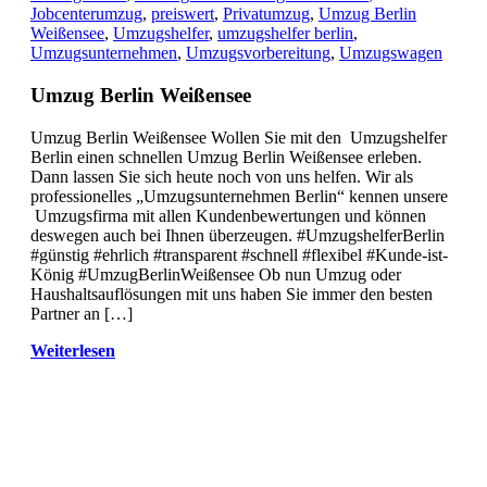
Jobcenterumzug
,
preiswert
,
Privatumzug
,
Umzug Berlin
Weißensee
,
Umzugshelfer
,
umzugshelfer berlin
,
Umzugsunternehmen
,
Umzugsvorbereitung
,
Umzugswagen
Umzug Berlin Weißensee
Umzug Berlin Weißensee Wollen Sie mit den Umzugshelfer
Berlin einen schnellen Umzug Berlin Weißensee erleben.
Dann lassen Sie sich heute noch von uns helfen. Wir als
professionelles „Umzugsunternehmen Berlin“ kennen unsere
Umzugsfirma mit allen Kundenbewertungen und können
deswegen auch bei Ihnen überzeugen. #UmzugshelferBerlin
#günstig #ehrlich #transparent #schnell #flexibel #Kunde-ist-
König #UmzugBerlinWeißensee Ob nun Umzug oder
Haushaltsauflösungen mit uns haben Sie immer den besten
Partner an […]
Weiterlesen