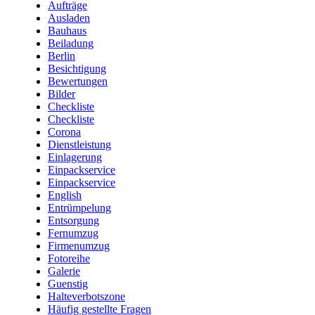
Aufträge
Ausladen
Bauhaus
Beiladung
Berlin
Besichtigung
Bewertungen
Bilder
Checkliste
Checkliste
Corona
Dienstleistung
Einlagerung
Einpackservice
Einpackservice
English
Entrümpelung
Entsorgung
Fernumzug
Firmenumzug
Fotoreihe
Galerie
Guenstig
Halteverbotszone
Häufig gestellte Fragen