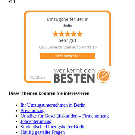
© 1
Umzugshelfer Berlin
Berlin
Sehr gut
1286 Bewertungen
auf 5 Portalen
Jetzt bewerten
08/2026
Umzugshelfer Berlin
hat
5
von
5
Sternen |
1286
Umzugshelfer
Berlin
Bewertungen
Diese Themen könnten Sie interessieren
auf
werkenntdenBESTEN.de
Ihr Umzugsunternehmen in Berlin
Privatumzug
Umzüge für Geschäftskunden – Firmenumzug
Jobcenterumzug
Studentische Umzugshelfer Berlin
Häufig gestellte Fragen