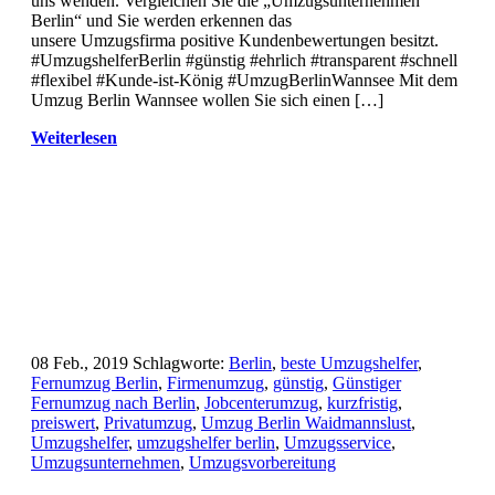
uns wenden. Vergleichen Sie die „Umzugsunternehmen
Berlin“ und Sie werden erkennen das
unsere Umzugsfirma positive Kundenbewertungen besitzt.
#UmzugshelferBerlin #günstig #ehrlich #transparent #schnell
#flexibel #Kunde-ist-König #UmzugBerlinWannsee Mit dem
Umzug Berlin Wannsee wollen Sie sich einen […]
Weiterlesen
08 Feb., 2019
Schlagworte:
Berlin
,
beste Umzugshelfer
,
Fernumzug Berlin
,
Firmenumzug
,
günstig
,
Günstiger
Fernumzug nach Berlin
,
Jobcenterumzug
,
kurzfristig
,
preiswert
,
Privatumzug
,
Umzug Berlin Waidmannslust
,
Umzugshelfer
,
umzugshelfer berlin
,
Umzugsservice
,
Umzugsunternehmen
,
Umzugsvorbereitung