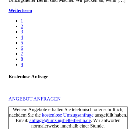
Umzugshelfer Berlin sind Macher. Wir packen an, wenn […]
Weiterlesen
1
2
3
4
5
6
7
8
9
Kostenlose Anfrage
ANGEBOT ANFRAGEN
Weitere Angebote erhalten Sie telefonisch oder schriftlich,
nachdem Sie die
kostenlose Umzugsanfrage
ausgefüllt haben.
Email:
anfrage@umzugshelferberlin.de
. Wir antworten
normalerweise innerhalb einer Stunde.