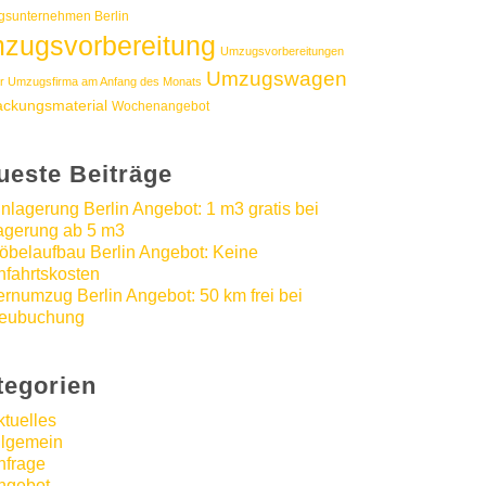
sunternehmen Berlin
zugsvorbereitung
Umzugsvorbereitungen
Umzugswagen
r Umzugsfirma am Anfang des Monats
ackungsmaterial
Wochenangebot
ueste Beiträge
inlagerung Berlin Angebot: 1 m3 gratis bei
agerung ab 5 m3
öbelaufbau Berlin Angebot: Keine
nfahrtskosten
ernumzug Berlin Angebot: 50 km frei bei
eubuchung
tegorien
ktuelles
llgemein
nfrage
ngebot