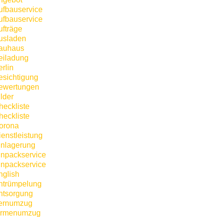
ufbauservice
ufbauservice
ufträge
usladen
auhaus
eiladung
rlin
esichtigung
ewertungen
lder
heckliste
heckliste
orona
ienstleistung
inlagerung
inpackservice
inpackservice
nglish
ntrümpelung
ntsorgung
ernumzug
irmenumzug