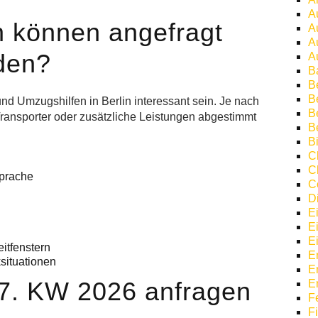
A
 können angefragt
A
A
den?
A
B
B
Be
d Umzugshilfen in Berlin interessant sein. Je nach
B
ransporter oder zusätzliche Leistungen abgestimmt
B
Bi
C
C
prache
C
D
E
E
E
itfenstern
E
situationen
E
27. KW 2026 anfragen
E
F
F