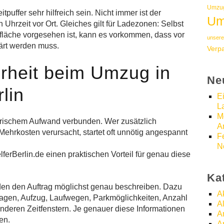
Umzug
uffer sehr hilfreich sein. Nicht immer ist der
Um
 Uhrzeit vor Ort. Gleiches gilt für Ladezonen: Selbst
fläche vorgesehen ist, kann es vorkommen, dass vor
unsere
lärt werden muss.
Verp
rheit beim Umzug in
Ne
lin
E
L
M
torischem Aufwand verbunden. Wer zusätzlich
A
Mehrkosten verursacht, startet oft unnötig angespannt
F
N
lferBerlin.de einen praktischen Vorteil für genau diese
Ka
unden den Auftrag möglichst genau beschreiben. Dazu
A
agen, Aufzug, Laufwegen, Parkmöglichkeiten, Anzahl
A
deren Zeitfenstern. Je genauer diese Informationen
A
en.
A