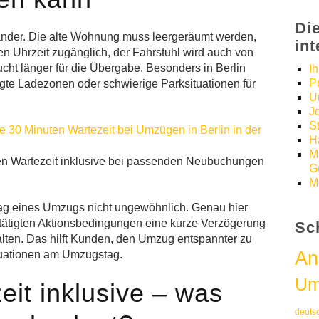
Di
nander. Die alte Wohnung muss leergeräumt werden,
in
en Uhrzeit zugänglich, der Fahrstuhl wird auch von
cht länger für die Übergabe. Besonders in Berlin
I
P
egte Ladezonen oder schwierige Parksituationen für
U
J
S
H
M
en Wartezeit inklusive bei passenden Neubuchungen
Gü
M
ltag eines Umzugs nicht ungewöhnlich. Genau hier
tätigten Aktionsbedingungen eine kurze Verzögerung
Sc
halten. Das hilft Kunden, den Umzug entspannter zu
An
ituationen am Umzugstag.
Um
it inklusive – was
deuts