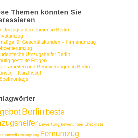
ese Themen könnten Sie
teressieren
hr Umzugsunternehmen in Berlin
rivatumzug
mzüge für Geschäftskunden – Firmenumzug
obcenterumzug
tudentische Umzugshelfer Berlin
äufig gestellte Fragen
alerarbeiten und Renovierungen in Berlin –
nstig – Kurzfristig!
öbelmontage
hlagwörter
Berlin
gebot
beste
zugshelfer
Bewertung
Checkliste
bewertungen
Fernumzug
chlandweit
Entrümpelung