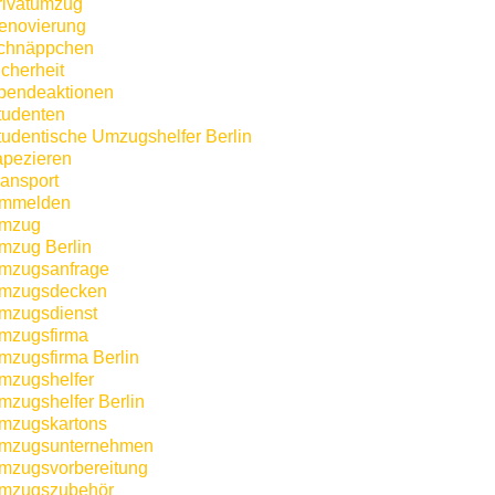
rivatumzug
enovierung
chnäppchen
icherheit
pendeaktionen
tudenten
tudentische Umzugshelfer Berlin
apezieren
ransport
mmelden
mzug
mzug Berlin
mzugsanfrage
mzugsdecken
mzugsdienst
mzugsfirma
mzugsfirma Berlin
mzugshelfer
mzugshelfer Berlin
mzugskartons
mzugsunternehmen
mzugsvorbereitung
mzugszubehör