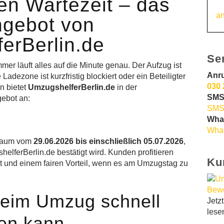
en Wartezeit – das
an
gebot von
erBerlin.de
Se
mmer läuft alles auf die Minute genau. Der Aufzug ist
Anr
adezone ist kurzfristig blockiert oder ein Beteiligter
030 
n bietet
UmzugshelferBerlin.de
in der
SMS
ebot an:
SMS
Wha
What
traum vom
29.06.2026 bis einschließlich 05.07.2026
,
elferBerlin.de bestätigt wird. Kunden profitieren
Ku
ät und einem fairen Vorteil, wenn es am Umzugstag zu
eim Umzug schnell
Jetz
lese
en kann