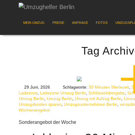
MEIN UMZUG
PREISE
ANFRAGE
FOTOS
UMZUGSPL
Tag Archi
29 Juni, 2026
Schlagworte:
30 Minuten Wartezeit
,
3
Ladezone
,
Ladezone Umzug Berlin
,
Schlüsselübergabe
,
Sch
Umzug Berlin
,
Umzug Berlin
,
Umzug mit Aufzug Berlin
,
Umzug
Umzugskosten sparen
,
Umzugsunternehmen Berlin
,
verspät
Wochenangebot
Sonderangebot der Woche