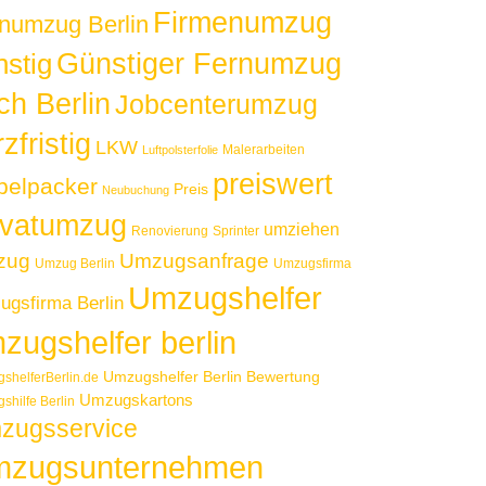
Firmenumzug
numzug Berlin
Günstiger Fernumzug
nstig
ch Berlin
Jobcenterumzug
zfristig
LKW
Malerarbeiten
Luftpolsterfolie
preiswert
elpacker
Preis
Neubuchung
ivatumzug
umziehen
Renovierung
Sprinter
zug
Umzugsanfrage
Umzug Berlin
Umzugsfirma
Umzugshelfer
gsfirma Berlin
zugshelfer berlin
Umzugshelfer Berlin Bewertung
shelferBerlin.de
Umzugskartons
shilfe Berlin
zugsservice
zugsunternehmen