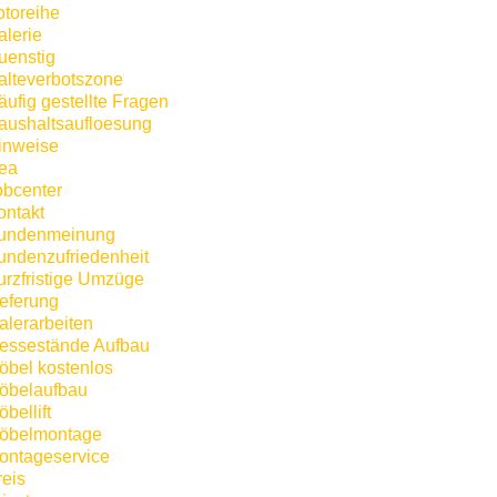
otoreihe
alerie
uenstig
alteverbotszone
äufig gestellte Fragen
aushaltsaufloesung
inweise
kea
obcenter
ontakt
undenmeinung
undenzufriedenheit
urzfristige Umzüge
ieferung
alerarbeiten
essestände Aufbau
öbel kostenlos
öbelaufbau
bellift
öbelmontage
ontageservice
reis