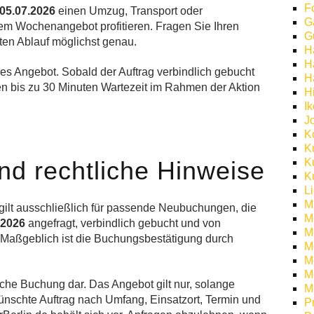
F
 05.07.2026
einen Umzug, Transport oder
G
em Wochenangebot profitieren. Fragen Sie Ihren
G
ten Ablauf möglichst genau.
H
H
les Angebot. Sobald der Auftrag verbindlich gebucht
H
n bis zu 30 Minuten Wartezeit im Rahmen der Aktion
H
I
J
K
K
d rechtliche Hinweise
K
K
L
M
gilt ausschließlich für passende Neubuchungen, die
M
.2026
angefragt, verbindlich gebucht und von
M
 Maßgeblich ist die Buchungsbestätigung durch
M
Mö
M
iche Buchung dar. Das Angebot gilt nur, solange
M
nschte Auftrag nach Umfang, Einsatzort, Termin und
P