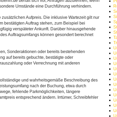
Berlin.de behält sich vor, Anfragen abzulehnen, wenn
P
sondere Umstände eine Durchführung verhindern.
R
S
S
usätzlichen Aufpreis. Die inklusive Wartezeit gilt nur
S
 bestätigten Auftrag stehen, zum Beispiel bei
S
gfügig verspäteter Ankunft. Darüber hinausgehende
S
n des Auftragsumfangs können gesondert berechnet
T
T
U
nen, Sonderaktionen oder bereits bestehenden
U
g auf bereits gebuchte, bestätigte oder
U
arauszahlung oder Verrechnung mit anderen
U
U
U
U
 vollständige und wahrheitsgemäße Beschreibung des
U
Leistungsumfang nach der Buchung, etwa durch
U
fwege, fehlende Parkmöglichkeiten, längere
U
mtpreis entsprechend ändern. Irrtümer, Schreibfehler
U
U
U
U