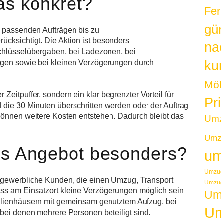
as konkret?
Fer
gü
 passenden Aufträgen bis zu
rücksichtigt. Die Aktion ist besonders
na
Schlüsselübergaben, bei Ladezonen, bei
kur
gen sowie bei kleinen Verzögerungen durch
Möb
r Zeitpuffer, sondern ein klar begrenzter Vorteil für
Pr
die 30 Minuten überschritten werden oder der Auftrag
 können weitere Kosten entstehen. Dadurch bleibt das
Um
Umzu
as Angebot besonders?
um
Umzug
 gewerbliche Kunden, die einen Umzug, Transport
Umzug
ass am Einsatzort kleine Verzögerungen möglich sein
Um
milienhäusern mit gemeinsam genutztem Aufzug, bei
Um
bei denen mehrere Personen beteiligt sind.