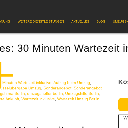
ANUNG
WEITERE DIENSTLEISTUNGEN
AKTUELLES
BLOG
UMZUGSK
ves:
30 Minuten Wartezeit i
Ko
0 Minuten Wartezeit inklusive
,
Aufzug beim Umzug
,
lüsselübergabe Umzug
,
Sonderangebot
,
Sonderangebot
sfirma Berlin
,
umzugshelfer berlin
,
Umzugshilfe Berlin
,
ete Ankunft
,
Wartezeit inklusive
,
Wartezeit Umzug Berlin
,
We